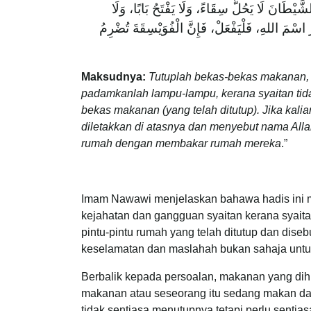
َّيْطَانَ لَا يَحُلُّ سِقَاءً، وَلَا يَفْتَحُ بَابًا، وَلَا
رَ اسْمَ اللهِ، فَلْيَفْعَلْ، فَإِنَّ الْفُوَيْسِقَةَ تُضْرِمُ
Maksudnya:
Tutuplah bekas-bekas makanan, 
padamkanlah lampu-lampu, kerana syaitan t
bekas makanan (yang telah ditutup). Jika kal
diletakkan di atasnya dan menyebut nama All
rumah dengan membakar rumah mereka
.”
Imam Nawawi menjelaskan bahawa hadis ini m
kejahatan dan gangguan syaitan kerana syait
pintu-pintu rumah yang telah ditutup dan dis
keselamatan dan maslahah bukan sahaja untuk d
Berbalik kepada persoalan, makanan yang d
makanan atau seseorang itu sedang makan da
tidak sentiasa menutupnya tetapi perlu sentias