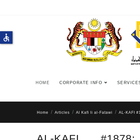
accessible
HOME
CORPORATE INFO
SERVICE
Home
Articles
Al Kafi li al-Fatawi
AL-KAFI 
AL-KAFI #187