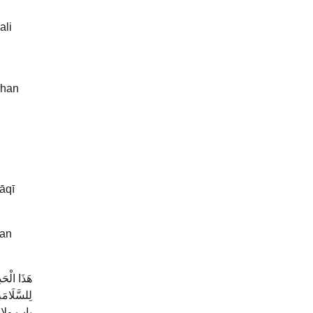
ali
ihan
āqī
kan
هَذَا الْحَد
لِلسَّلَا
باب ولاايذا