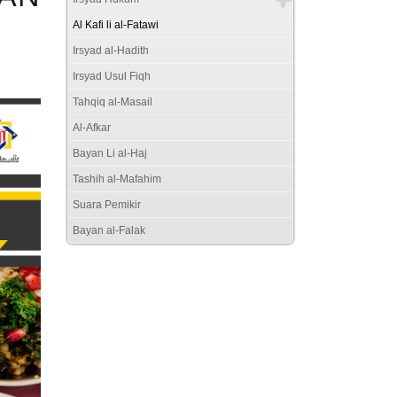
Al Kafi li al-Fatawi
Irsyad al-Hadith
Irsyad Usul Fiqh
Tahqiq al-Masail
Al-Afkar
Bayan Li al-Haj
Tashih al-Mafahim
Suara Pemikir
Bayan al-Falak