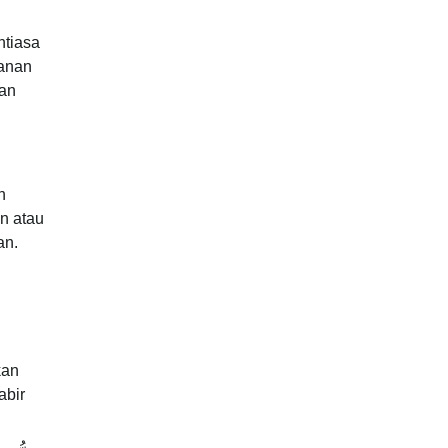
ntiasa
kanan
kan
h
n atau
an.
kan
abir