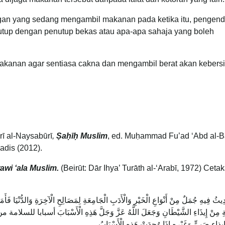
gan yang sedang mengambil makanan pada ketika itu, pengend
tup dengan penutup bekas atau apa-apa sahaja yang boleh
i makanan agar sentiasa cakna dan mengambil berat akan kebers
rī al-Naysabūrī
,
Ṣaḥīḥ Muslim
, ed. Muḥammad Fu’ad ‘Abd al-B
hadis (2012).
awi ‘ala Muslim.
(Beirūt: Dār Ihya’ Turāth al-‘Arabī, 1972) Ceta
ِيثُ فِيهِ جُمَلٌ مِنْ أَنْوَاعِ الْخَيْرِ وَالْأَدَبِ الْجَامِعَةِ لِمَصَالِحِ الْآخِرَةِ وَالدُّنْيَا فَأَم
مَةِ مِنْ إِيذَاءِ الشَّيْطَانِ وَجَعَلَ اللَّهُ عَزَّ وَجَلَّ هَذِهِ الْأَسْبَابَ أسب
ء صَبِيٍّ وَغَيْرِهِ إِذَا وُجِدَتْ هَذِهِ الْأَسْبَابُ