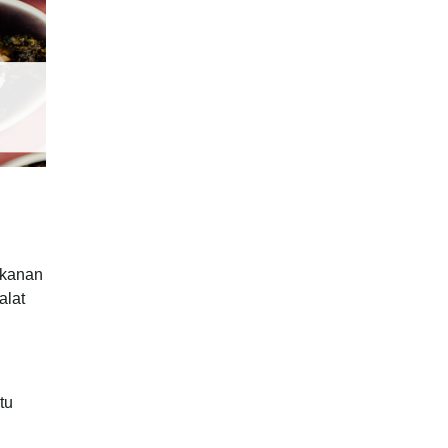
akanan
alat
tu