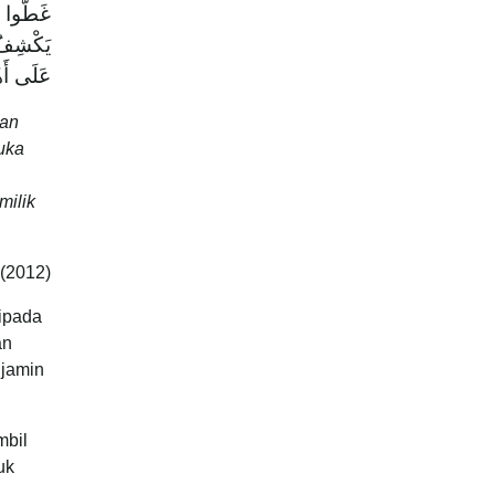
غَطُّوا ال
يَكْشِفُ إ
عَلَى أَه.
dan
uka
milik
(2012)
ipada
an
njamin
bil
uk