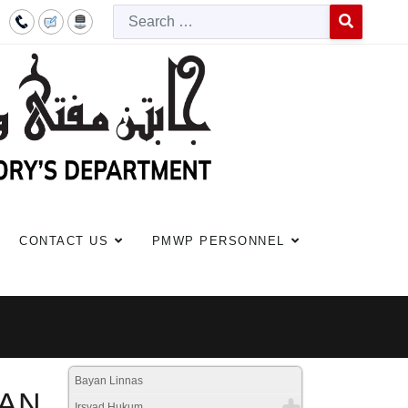
Searc
Type 2 or more c
CONTACT US
PMWP PERSONNEL
Bayan Linnas
AN
Irsyad Hukum