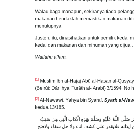
Walau bagaimanapun, sekiranya tiada pelang
makanan hendaklah memastikan makanan ditu
menutupnya.
Justeru itu, dinasihatkan untuk pemilik keda
kedai dan makanan dan minuman yang dijual.
Wallahu a’lam.
[1]
Muslim Ibn al-Hajaj Abū al-Hasan al-Qusyay
(Beirūt: Dār Ihya’ Turāth al-‘Arabī) 3/1594. No 
[2]
Al-Nawawi, Yahya bin Syaraf.
Syarh al-Naw
kedua.13/185.
َرَ صَلَّى اللَّهُ عَلَيْهِ وَسَلَّمَ بِهَذِهِ الْآدَابِ الَّتِي هِيَ سَبَبٌ
ابا للسلامة من ايذائه فلايقدر على كشف اناء ولا حل سقاء ولافتح