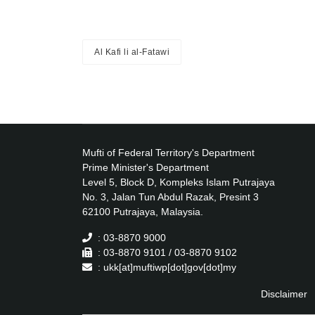
Al Kafi li al-Fatawi
Mufti of Federal Territory's Department
Prime Minister's Department
Level 5, Block D, Kompleks Islam Putrajaya
No. 3, Jalan Tun Abdul Razak, Presint 3
62100 Putrajaya, Malaysia.
: 03-8870 9000
: 03-8870 9101 / 03-8870 9102
: ukk[at]muftiwp[dot]gov[dot]my
Disclaimer