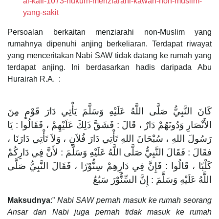
al-kafi-1073-hukum-menziarahi-kawan-non-muslim-
yang-sakit
Persoalan berkaitan menziarahi non-Muslim yang
rumahnya dipenuhi anjing berkeliaran. Terdapat riwayat
yang menceritakan Nabi SAW tidak datang ke rumah yang
terdapat anjing. Ini berdasarkan hadis daripada Abu
Hurairah R.A. :
كَانَ النَّبِيُّ صَلَّى اللَّهُ عَلَيْهِ وَسَلَّمَ يَأْتِي دَارَ قَوْمٍ مِنَ
الأَنْصَارِ وَدُونَهُمْ دَارٌ ، قَالَ : فَشَقَّ ذَلِكَ عَلَيْهِمْ ، فَقَالُوا : يَا
رَسُولَ اللهِ ، سُبْحَانَ اللهِ تَأْتِي دَارَ فُلاَنٍ ، وَلاَ تَأْتِي دَارَنَا ،
فقَالَ : فَقَالَ النَّبِيُّ صَلَّى اللَّهُ عَلَيْهِ وَسَلَّمَ : لأَنَّ فِي دَارِكُمْ
كَلْبًا ، قَالُوا : فَإِنَّ فِي دَارِهِمْ سِنُّوْرًا ، فَقَالَ النَّبِيُّ صَلَّى
اللَّهُ عَلَيْهِ وَسَلَّمَ : إِنَّ السِّنُّوْرَ سَبُعٌ
Maksudnya
:”
Nabi SAW pernah masuk ke rumah seorang
Ansar dan Nabi juga pernah tidak masuk ke rumah