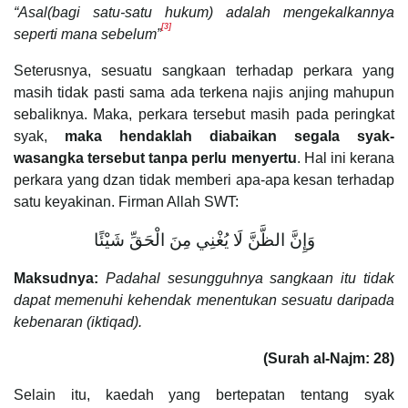
“Asal(bagi satu-satu hukum) adalah mengekalkannya
[3]
seperti mana sebelum”
Seterusnya, sesuatu sangkaan terhadap perkara yang
masih tidak pasti sama ada terkena najis anjing mahupun
sebaliknya. Maka, perkara tersebut masih pada peringkat
syak,
maka hendaklah diabaikan segala syak-
wasangka tersebut tanpa perlu menyertu
. Hal ini kerana
perkara yang dzan tidak memberi apa-apa kesan terhadap
satu keyakinan. Firman Allah SWT:
وَإِنَّ الظَّنَّ لَا يُغْنِي مِنَ الْحَقِّ شَيْئًا
Maksudnya:
Padahal sesungguhnya sangkaan itu tidak
dapat memenuhi kehendak menentukan sesuatu daripada
kebenaran (iktiqad).
(Surah al-Najm: 28)
Selain itu, kaedah yang bertepatan tentang syak