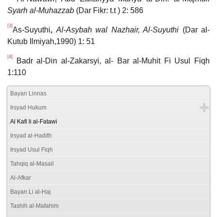
Syarh al-Muhazzab
(Dar Fikr: t.t ) 2: 586
[3]
As-Suyuthi
,
Al-Asybah wal Nazhair, Al-Suyuthi
(Dar al-
Kutub Ilmiyah,1990) 1: 51
[4]
Badr al-Din al-Zakarsyi, al- Bar al-Muhit Fi Usul Fiqh
1:110
Bayan Linnas
Irsyad Hukum
Al Kafi li al-Fatawi
Irsyad al-Hadith
Irsyad Usul Fiqh
Tahqiq al-Masail
Al-Afkar
Bayan Li al-Haj
Tashih al-Mafahim