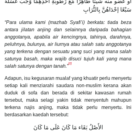
أو عضو منه شيثا طَاهِرًا مَعَ رُطُوبَةِ أَحَدِهِمَا وَجَبَ غَسْلُهُ
سَبْعًا إحْدَاهُنَّ بِالتُّرَابِ
“Para ulama kami (mazhab Syafi’i) berkata: tiada beza
antara jilatan anjing dan selainnya daripada bahagian
anggotanya, apabila air kencingnya, tahinya, darahnya,
peluhnya, bulunya, air liurnya atau salah satu anggotanya
yang terkena dengan sesuatu yang suci yang mana salah
satunya basah, maka wajib disuci tujuh kali yang mana
[2]
salah satunya dengan tanah
.”
Adapun, isu kegusaran mualaf yang khuatir perlu menyertu
setiap kali menziarahi saudara non-muslim kerana akan
duduk di sofa dan berada di sekitar kawasan rumah
tersebut, maka selagi yakin tidak menyentuh mahupun
terkena najis anjing, maka tidak perlu menyertu. Ini
berdasarkan kaedah tersebut:
الأَصْلُ بَقَاء مَا كَانَ عَلَى مَا كَانَ