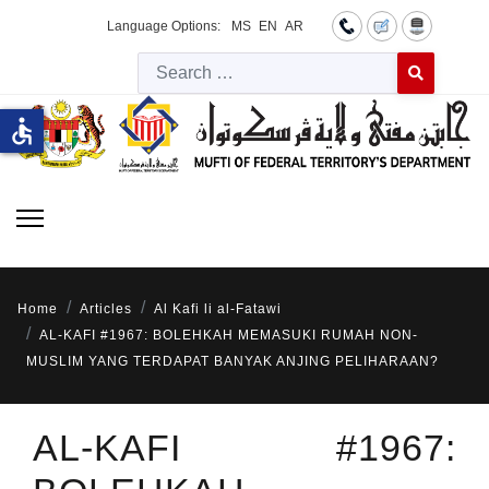
Language Options:
MS
EN
AR
Searc
Type 2 or more 
accessible
Home
Articles
Al Kafi li al-Fatawi
AL-KAFI #1967: BOLEHKAH MEMASUKI RUMAH NON-
MUSLIM YANG TERDAPAT BANYAK ANJING PELIHARAAN?
AL-KAFI #1967: