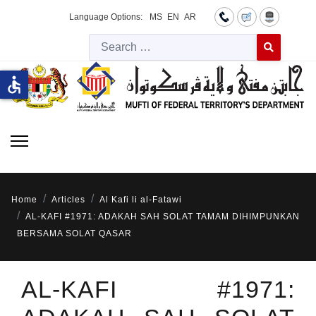
Language Options:
MS
EN
AR
Searc
Type 2 or more 
accessible
Home
Articles
Al Kafi li al-Fatawi
AL-KAFI #1971: ADAKAH SAH SOLAT TAMAM DIHIMPUNKAN
BERSAMA SOLAT QASAR
AL-KAFI #1971: