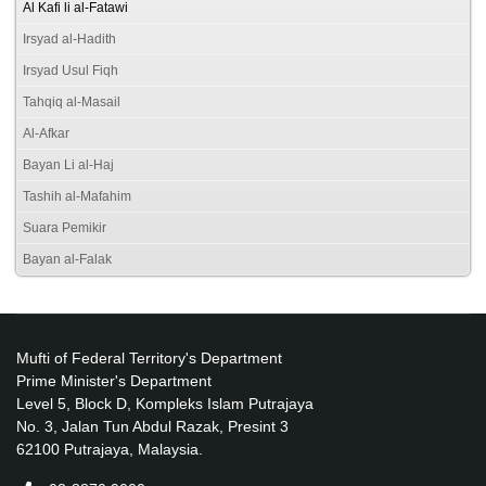
Al Kafi li al-Fatawi
Irsyad al-Hadith
Irsyad Usul Fiqh
Tahqiq al-Masail
Al-Afkar
Bayan Li al-Haj
Tashih al-Mafahim
Suara Pemikir
Bayan al-Falak
Mufti of Federal Territory's Department
Prime Minister's Department
Level 5, Block D, Kompleks Islam Putrajaya
No. 3, Jalan Tun Abdul Razak, Presint 3
62100 Putrajaya, Malaysia.