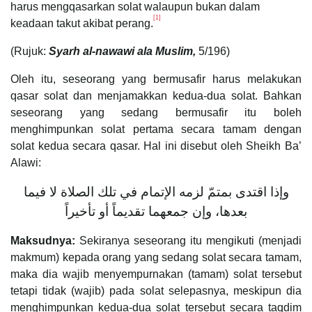
harus mengqasarkan solat walaupun bukan dalam
[1]
keadaan takut akibat perang.
(Rujuk:
Syarh al-nawawi ala Muslim,
5/196)
Oleh itu, seseorang yang bermusafir harus melakukan
qasar solat dan menjamakkan kedua-dua solat. Bahkan
seseorang yang sedang bermusafir itu boleh
menghimpunkan solat pertama secara tamam dengan
solat kedua secara qasar. Hal ini disebut oleh Sheikh Ba’
Alawi:
وإذا اقتدى بمتمّ لزمه الإتمام في تلك الصلاة لا فيما
بعدها، وإن جمعهما تقديماً أو تأخيراً
Maksudnya:
Sekiranya seseorang itu mengikuti (menjadi
makmum) kepada orang yang sedang solat secara tamam,
maka dia wajib menyempurnakan (tamam) solat tersebut
tetapi tidak (wajib) pada solat selepasnya, meskipun dia
menghimpunkan kedua-dua solat tersebut secara taqdim