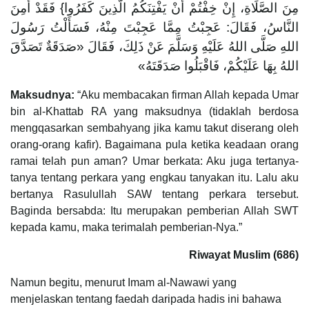
مِنَ الصَّلَاةِ، إِنْ خِفْتُمْ أَنْ يَفْتِنَكُمُ الَّذِينَ كَفَرُوا} فَقَدْ أَمِنَ
النَّاسُ، فَقَالَ: ‌عَجِبْتُ ‌مِمَّا ‌عَجِبْتَ ‌مِنْهُ، ‌فَسَأَلْتُ ‌رَسُولَ
اللهِ صَلَّى اللهُ عَلَيْهِ وَسَلَّمَ عَنْ ذَلِكَ، فَقَالَ «صَدَقَةٌ تَصَدَّقَ
اللهُ بِهَا عَلَيْكُمْ، فَاقْبَلُوا صَدَقَتَهُ»
Maksudnya:
“Aku membacakan firman Allah kepada Umar
bin al-Khattab RA yang maksudnya (tidaklah berdosa
mengqasarkan sembahyang jika kamu takut diserang oleh
orang-orang kafir). Bagaimana pula ketika keadaan orang
ramai telah pun aman? Umar berkata: Aku juga tertanya-
tanya tentang perkara yang engkau tanyakan itu. Lalu aku
bertanya Rasulullah SAW tentang perkara tersebut.
Baginda bersabda: Itu merupakan pemberian Allah SWT
kepada kamu, maka terimalah pemberian-Nya.”
Riwayat Muslim (686)
Namun begitu, menurut Imam al-Nawawi yang
menjelaskan tentang faedah daripada hadis ini bahawa