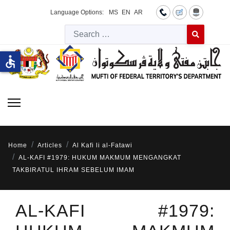
Language Options:
MS
EN
AR
Searc
Type 2 or more 
accessible
Home
Articles
Al Kafi li al-Fatawi
AL-KAFI #1979: HUKUM MAKMUM MENGANGKAT
TAKBIRATUL IHRAM SEBELUM IMAM
AL-KAFI #1979: