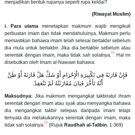
menjadikan bentuk rupanya seperti rupa keldai?
(Riwayat Muslim)
i. Para ulama
menetapkan makmum wajib mengikuti
perbuatan imam dan tidak mendahuluinya. Makmum perlu
memastikan bahawa imam telah selesai bertakbir sebelum
dia mula untuk bertakbir. Jika dia bertakbir sebelum atau
[1]
serentak dengan imam, maka tidak sah solatnya.
Hal ini
disebutkan oleh Imam al-Nawawi bahawa:
فَإِنْ قَارَنَهُ فِي تَكْبِيرَةِ الْإِحْرَامِ أَوْ شَكَّ هَلْ قَارَنَهُ أَوْ ظَنَّ
أَنَّهُ تَأَخَّرَ فَبَانَ مُقَارَنَتُهُ لَمْ تَنْعَقِدْ.
Maksudnya:
Jika makmum mengangkat takbiratul ihram
serentak dengan imam atau syak atau menyangka bahawa
dia mengangkat takbir selepas daripada imam tetapi
ternyata dia melakukannya serentak dengan imam, maka
[2]
tidak sah solatnya.
(Rujuk
Raudhah al-Talibin
, 1:369)