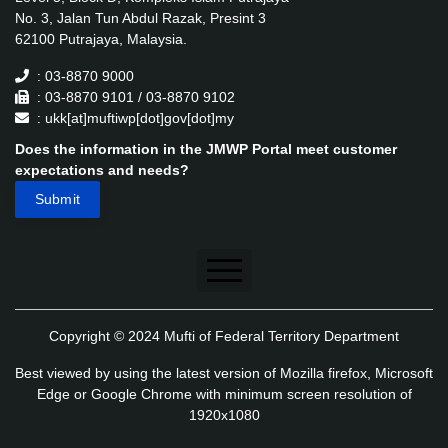
No. 3, Jalan Tun Abdul Razak, Presint 3
62100 Putrajaya, Malaysia.
: 03-8870 9000
: 03-8870 9101 / 03-8870 9102
: ukk[at]muftiwp[dot]gov[dot]my
Does the information in the JMWP Portal meet customer
expectations and needs?
Disclaimer
Copyright © 2024 Mufti of Federal Territory Department
Security Policy
Best viewed by using the latest version of Mozilla firefox, Microsoft
Privacy Policy
Edge or Google Chrome with minimum screen resolution of
1920x1080
Application's Privacy Policy