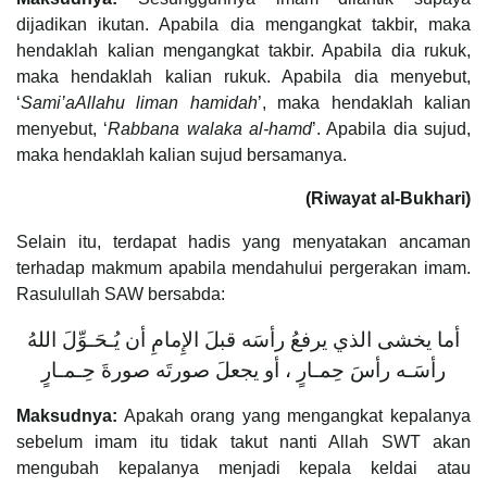
dijadikan ikutan. Apabila dia mengangkat takbir, maka
hendaklah kalian mengangkat takbir. Apabila dia rukuk,
maka hendaklah kalian rukuk. Apabila dia menyebut,
‘
Sami’aAllahu liman hamidah
’, maka hendaklah kalian
menyebut, ‘
Rabbana walaka al-hamd
’. Apabila dia sujud,
maka hendaklah kalian sujud bersamanya.
(Riwayat al-Bukhari)
Selain itu, terdapat hadis yang menyatakan ancaman
terhadap makmum apabila mendahului pergerakan imam.
Rasulullah SAW bersabda:
أما يخشى الذي يرفعُ رأسَه قبلَ الإِمامِ أن يُـحَـوِّلَ اللهُ
رأسَـه رأسَ حِمـارٍ ، أو يجعلَ صورتَه صورةَ حِـمـارٍ
Maksudnya:
Apakah orang yang mengangkat kepalanya
sebelum imam itu tidak takut nanti Allah SWT akan
mengubah kepalanya menjadi kepala keldai atau