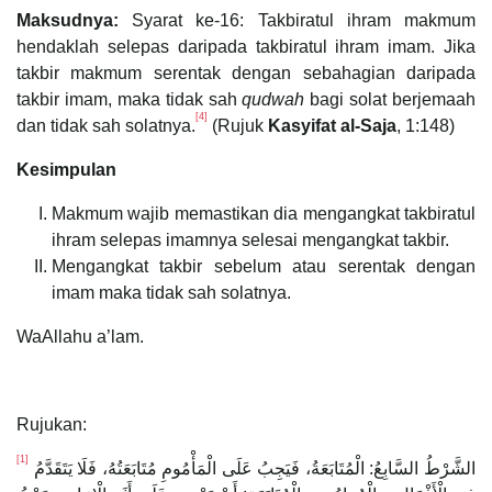
Maksudnya:
Syarat ke-16: Takbiratul ihram makmum
hendaklah selepas daripada takbiratul ihram imam. Jika
takbir makmum serentak dengan sebahagian daripada
takbir imam, maka tidak sah
qudwah
bagi solat berjemaah
[4]
dan tidak sah solatnya.
(Rujuk
Kasyifat al-Saja
, 1:148)
Kesimpulan
Makmum wajib memastikan dia mengangkat takbiratul
ihram selepas imamnya selesai mengangkat takbir.
Mengangkat takbir sebelum atau serentak dengan
imam maka tidak sah solatnya.
WaAllahu a’lam.
Rujukan:
[1]
الشَّرْطُ السَّابِعُ: الْمُتَابَعَةُ، فَيَجِبُ عَلَى الْمَأْمُومِ مُتَابَعَتُهُ، فَلَا يَتَقَدَّمُ