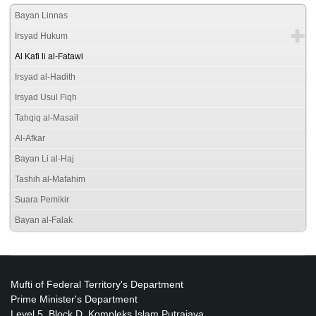
Bayan Linnas
Irsyad Hukum
Al Kafi li al-Fatawi
Irsyad al-Hadith
Irsyad Usul Fiqh
Tahqiq al-Masail
Al-Afkar
Bayan Li al-Haj
Tashih al-Mafahim
Suara Pemikir
Bayan al-Falak
Mufti of Federal Territory's Department
Prime Minister's Department
Level 5, Block D, Kompleks Islam Putrajaya