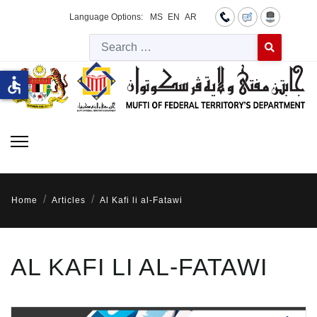
Language Options:
MS
EN
AR
Searc
Type 2 or more 
accessible
Home
Articles
Al Kafi li al-Fatawi
AL KAFI LI AL-FATAWI