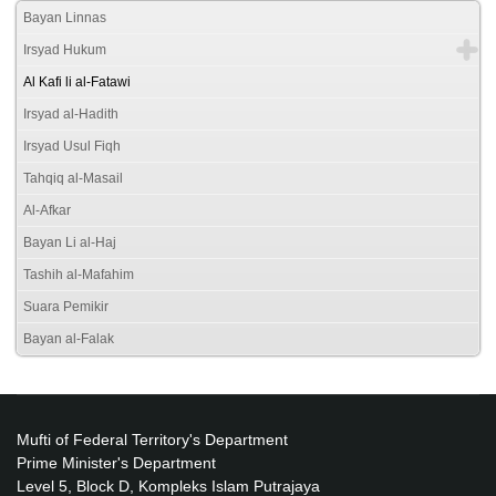
Bayan Linnas
Irsyad Hukum
Al Kafi li al-Fatawi
Irsyad al-Hadith
Irsyad Usul Fiqh
Tahqiq al-Masail
Al-Afkar
Bayan Li al-Haj
Tashih al-Mafahim
Suara Pemikir
Bayan al-Falak
Mufti of Federal Territory's Department
Prime Minister's Department
Level 5, Block D, Kompleks Islam Putrajaya