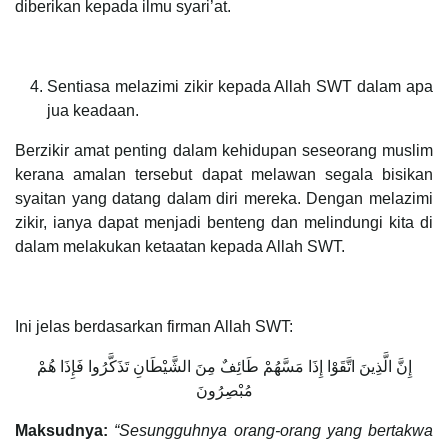
diberikan kepada ilmu syari’at.
Sentiasa melazimi zikir kepada Allah SWT dalam apa
jua keadaan.
Berzikir amat penting dalam kehidupan seseorang muslim
kerana amalan tersebut dapat melawan segala bisikan
syaitan yang datang dalam diri mereka. Dengan melazimi
zikir, ianya dapat menjadi benteng dan melindungi kita di
dalam melakukan ketaatan kepada Allah SWT.
Ini jelas berdasarkan firman Allah SWT:
إِنَّ الَّذِينَ اتَّقَوْا إِذَا مَسَّهُمْ طَائِفٌ مِنَ الشَّيْطَانِ تَذَكَّرُوا فَإِذَا هُمْ
مُبْصِرُونَ
Maksudnya:
“Sesungguhnya orang-orang yang bertakwa