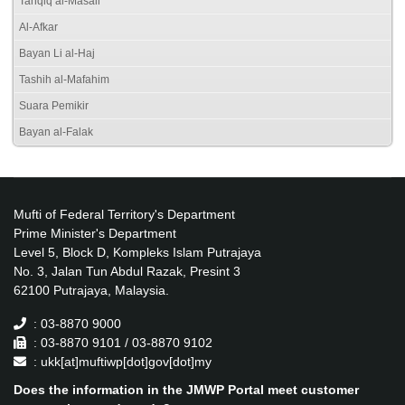
Tahqiq al-Masail
Al-Afkar
Bayan Li al-Haj
Tashih al-Mafahim
Suara Pemikir
Bayan al-Falak
Mufti of Federal Territory's Department
Prime Minister's Department
Level 5, Block D, Kompleks Islam Putrajaya
No. 3, Jalan Tun Abdul Razak, Presint 3
62100 Putrajaya, Malaysia.
: 03-8870 9000
: 03-8870 9101 / 03-8870 9102
: ukk[at]muftiwp[dot]gov[dot]my
Does the information in the JMWP Portal meet customer