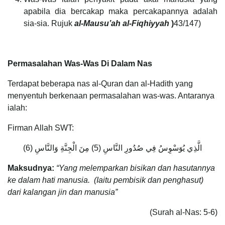
apabila dia bercakap maka percakapannya adalah
sia-sia. Rujuk
al-Mausu’ah al-Fiqhiyyah
)
43/147)
Permasalahan Was-Was Di Dalam Nas
Terdapat beberapa nas al-Quran dan al-Hadith yang
menyentuh berkenaan permasalahan was-was. Antaranya
ialah:
Firman Allah SWT:
الَّذِي يُوَسْوِسُ فِي صُدُورِ النَّاسِ (5) مِنَ الْجِنَّةِ وَالنَّاسِ (6)
Maksudnya:
“Yang melemparkan bisikan dan hasutannya
ke dalam hati manusia. (Iaitu pembisik dan penghasut)
dari kalangan jin dan manusia”
(Surah al-Nas: 5-6)