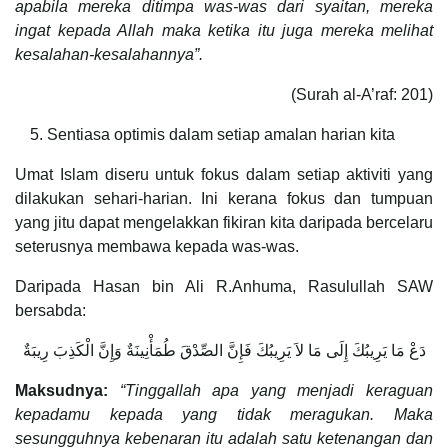
apabila mereka ditimpa was-was dari syaitan, mereka
ingat kepada Allah maka ketika itu juga mereka melihat
kesalahan-kesalahannya”.
(Surah al-A’raf: 201)
Sentiasa optimis dalam setiap amalan harian kita
Umat Islam diseru untuk fokus dalam setiap aktiviti yang
dilakukan sehari-harian. Ini kerana fokus dan tumpuan
yang jitu dapat mengelakkan fikiran kita daripada bercelaru
seterusnya membawa kepada was-was.
Daripada Hasan bin Ali R.Anhuma, Rasulullah SAW
bersabda:
دَعْ مَا يَرِيبُكَ إِلَى مَا لاَ يَرِيبُكَ فَإِنَّ الصِّدْقَ طُمَأْنِينَةٌ وَإِنَّ الْكَذِبَ رِيبَةٌ
Maksudnya:
“Tinggallah apa yang menjadi keraguan
kepadamu kepada yang tidak meragukan. Maka
sesungguhnya kebenaran itu adalah satu ketenangan dan