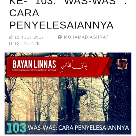
KE- 103: WAS-WAS :
CARA
PENYELESAIANNYA
MOHAMAD ASHRAF
12 JULY 2017
HITS: 157128