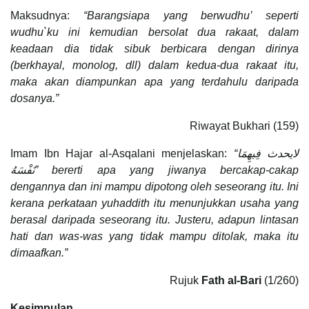
Maksudnya:
“Barangsiapa yang berwudhu’ seperti
wudhu`ku ini kemudian bersolat dua rakaat, dalam
keadaan dia tidak sibuk berbicara dengan dirinya
(berkhayal, monolog, dll) dalam kedua-dua rakaat itu,
maka akan diampunkan apa yang terdahulu daripada
dosanya.”
Riwayat Bukhari (159)
Imam Ibn Hajar al-Asqalani menjelaskan:
“
لايحدث فِيهِمَا
نَفْسَهُ
” bererti apa yang jiwanya bercakap-cakap
dengannya dan ini mampu dipotong oleh seseorang itu. Ini
kerana perkataan yuhaddith itu menunjukkan usaha yang
berasal daripada seseorang itu. Justeru, adapun lintasan
hati dan was-was yang tidak mampu ditolak, maka itu
dimaafkan.”
Rujuk
Fath al-Bari
(1/260)
Kesimpulan