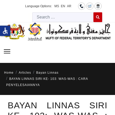
Language Options:
MS
EN
AR
Searc
Type 2 or more 
accessible
Home
Articles
Bayan Linnas
BAYAN LINNAS SIRI KE- 103: WAS-WAS : CARA
PENYELESAIANNYA
BAYAN LINNAS SIRI