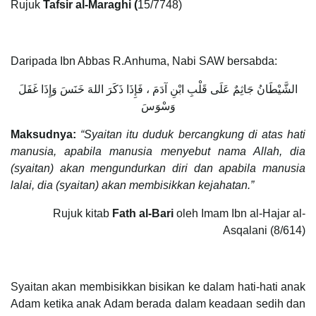
Rujuk
Tafsir al-Maraghi (
15/7748)
Daripada Ibn Abbas R.Anhuma, Nabi SAW bersabda:
الشَّيْطَانُ جَاثِمٌ عَلَى قَلْبِ ابْنِ آدَمَ ، فَإِذَا ذَكَرَ اللهَ خَنَسَ وَإِذَا غَفَلَ
وَسْوَسَ
Maksudnya:
“Syaitan itu duduk bercangkung di atas hati
manusia, apabila manusia menyebut nama Allah, dia
(syaitan) akan mengundurkan diri dan apabila manusia
lalai, dia (syaitan) akan membisikkan kejahatan.”
Rujuk kitab
Fath al-Bari
oleh Imam Ibn al-Hajar al-
Asqalani (8/614)
Syaitan akan membisikkan bisikan ke dalam hati-hati anak
Adam ketika anak Adam berada dalam keadaan sedih dan