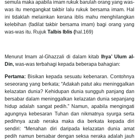
semula maka apabila imam rukuk barulah orang yang was-
was itu mengangkat takbir lalu rukuk bersama imam. Hal
ini tidaklah melainkan kerana iblis mahu menghilangkan
kelebihan (fadilat takbir bersama imam) bagi orang yang
was-was itu. Rujuk
Talbis Iblis (
hal.169)
Menurut Imam al-Ghazzali di dalam kitab
Ihya’ Ulum al-
Din,
was-was terbahagi kepada beberapa bahagian:
Pertama:
Bisikan kepada sesuatu kebenaran. Contohnya
seseorang yang berkata; “Adakah patut aku meninggalkan
kelazatan dunia? Kehidupan dunia sungguh panjang dan
bersabar dalam meninggalkan kelazatan dunia sepanjang
hidup adalah sangat pedih.” Namun, apabila mengingati
agungnya kebesaran Tuhan dan nikmatnya syurga serta
pedihnya azab neraka maka dia berkata kepada diri
sendiri: “Menahan diri daripada kelazatan dunia amat
pedih namun bersabar dengan seksa neraka adalah jauh