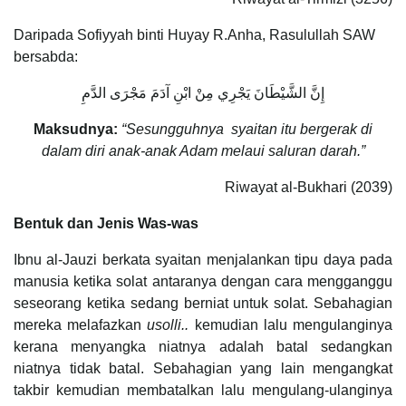
Daripada Sofiyyah binti Huyay R.Anha, Rasulullah SAW
bersabda:
إِنَّ الشَّيْطَانَ يَجْرِي مِنْ ابْنِ آدَمَ مَجْرَى الدَّمِ
Maksudnya:
“Sesungguhnya
syaitan itu bergerak di
dalam diri anak-anak Adam melaui saluran darah.”
Riwayat al-Bukhari (2039)
Bentuk
dan
Jenis Was-was
Ibnu al-Jauzi berkata syaitan menjalankan tipu daya pada
manusia ketika solat antaranya dengan cara mengganggu
seseorang ketika sedang berniat untuk solat. Sebahagian
mereka melafazkan
usolli..
kemudian lalu mengulanginya
kerana menyangka niatnya adalah batal sedangkan
niatnya tidak batal. Sebahagian yang lain mengangkat
takbir kemudian membatalkan lalu mengulang-ulanginya