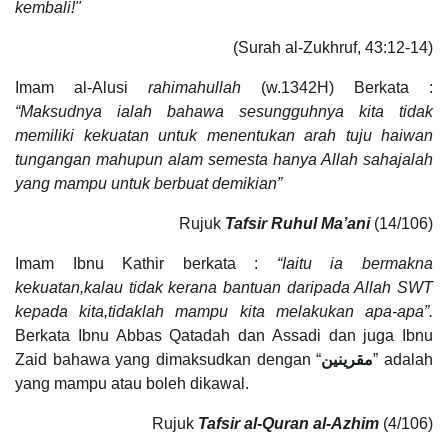
kembali!"
(Surah al-Zukhruf, 43:12-14)
Imam al-Alusi
rahimahullah
(w.1342H) Berkata :
“Maksudnya ialah bahawa sesungguhnya kita tidak
memiliki kekuatan untuk menentukan arah tuju haiwan
tungangan mahupun alam semesta hanya Allah sahajalah
yang mampu untuk berbuat demikian”
Rujuk
Tafsir Ruhul Ma’ani
(14/106)
Imam Ibnu Kathir berkata :
“Iaitu ia bermakna
kekuatan,kalau tidak kerana bantuan daripada Allah SWT
kepada kita,tidaklah mampu kita melakukan apa-apa”.
Berkata Ibnu Abbas Qatadah dan Assadi dan juga Ibnu
Zaid bahawa yang dimaksudkan dengan “
مقرينين
” adalah
yang mampu atau boleh dikawal.
Rujuk
Tafsir al-Quran al-Azhim
(4/106)