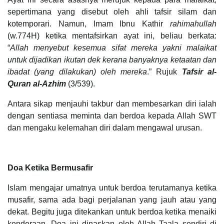
sepertimana yang disebut oleh ahli tafsir silam dan
kotemporari. Namun, Imam Ibnu Kathir
rahimahullah
(w.774H) ketika mentafsirkan ayat ini, beliau berkata:
“
Allah menyebut kesemua sifat mereka yakni malaikat
untuk dijadikan ikutan dek kerana banyaknya ketaatan dan
ibadat (yang dilakukan) oleh mereka
.” Rujuk
Tafsir al-
Quran al-Azhim
(3/539).
Antara sikap menjauhi takbur dan membesarkan diri ialah
dengan sentiasa meminta dan berdoa kepada Allah SWT
dan mengaku kelemahan diri dalam mengawal urusan.
Doa Ketika Bermusafir
Islam mengajar umatnya untuk berdoa terutamanya ketika
musafir, sama ada bagi perjalanan yang jauh atau yang
dekat. Begitu juga ditekankan untuk berdoa ketika menaiki
kenderaan. Doa ini dinaskan oleh Allah Taala sendiri di