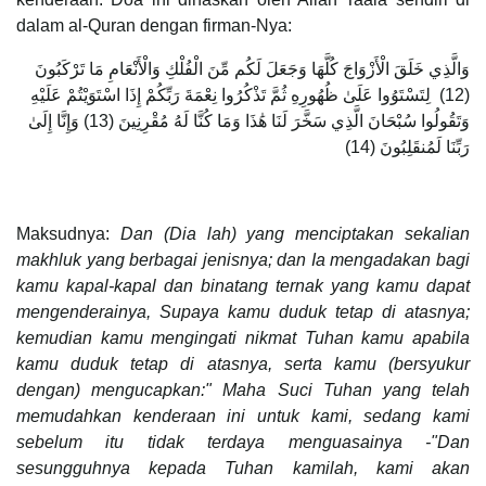
dalam al-Quran dengan firman-Nya:
وَالَّذِي خَلَقَ الْأَزْوَاجَ كُلَّهَا وَجَعَلَ لَكُم مِّنَ الْفُلْكِ وَالْأَنْعَامِ مَا تَرْكَبُونَ
(12) لِتَسْتَوُوا عَلَىٰ ظُهُورِهِ ثُمَّ تَذْكُرُوا نِعْمَةَ رَبِّكُمْ إِذَا اسْتَوَيْتُمْ عَلَيْهِ
وَتَقُولُوا سُبْحَانَ الَّذِي سَخَّرَ لَنَا هَٰذَا وَمَا كُنَّا لَهُ مُقْرِنِينَ (13) وَإِنَّا إِلَىٰ
رَبِّنَا لَمُنقَلِبُونَ (14)
Maksudnya:
Dan (Dia lah) yang menciptakan sekalian
makhluk yang berbagai jenisnya; dan Ia mengadakan bagi
kamu kapal-kapal dan binatang ternak yang kamu dapat
mengenderainya, Supaya kamu duduk tetap di atasnya;
kemudian kamu mengingati nikmat Tuhan kamu apabila
kamu duduk tetap di atasnya, serta kamu (bersyukur
dengan) mengucapkan:" Maha Suci Tuhan yang telah
memudahkan kenderaan ini untuk kami, sedang kami
sebelum itu tidak terdaya menguasainya -"Dan
sesungguhnya kepada Tuhan kamilah, kami akan