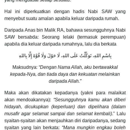
Hal ini diperkuatkan dengan hadis Nabi SAW yang
menyebut suatu amalan apabila keluar daripada rumah.
Daripada Anas bin Malik RA, bahawa sesungguhnya Nabi
SAW bersabda: Seorang lelaki (termasuk perempuan)
apabila dia keluar daripada rumahnya, lalu dia berkata
بِاسْمِ اللهِ، تَوَكَّلْتُ عَلَى اللهِ، لَا حَوْلَ وَلَا قُوَّةَ إِلَّا بِاللهِ
Maksudnya:
“Dengan Nama Allah, aku bertawakkal
kepada-Nya, dan tiada daya dan kekuatan melainkan
daripada Allah.”
Maka akan dikatakan kepadanya (yakni para malaikat
akan mendoakannya):
“Sesungguhnya kamu akan diberi
hidayah, dicukupkan (keperluan) dan dipelihara (dalam
musafir agar selamat sampai dan selamat kembali).
" Lalu
syaitan-syaitan akan menjauhkan diri daripadanya, sedang
syaitan yang lain berkata:
“Mana mungkin engkau boleh