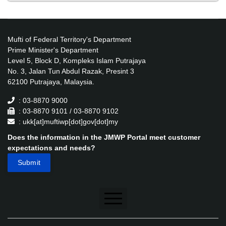
Mufti of Federal Territory's Department
Prime Minister's Department
Level 5, Block D, Kompleks Islam Putrajaya
No. 3, Jalan Tun Abdul Razak, Presint 3
62100 Putrajaya, Malaysia.
: 03-8870 9000
: 03-8870 9101 / 03-8870 9102
: ukk[at]muftiwp[dot]gov[dot]my
Does the information in the JMWP Portal meet customer
expectations and needs?
Disclaimer