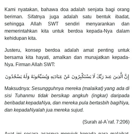
Kami nyatakan, bahawa doa adalah senjata bagi orang
beriman. Sifatnya juga adalah satu bentuk ibadat,
sehingga Allah SWT sendiri menyarankan dan
memerintahkan kita untuk berdoa kepada-Nya dalam
kehidupan kita.
Justeru, konsep berdoa adalah amat penting untuk
bersama kita hayati, amalkan dan munajatkan kepada-
Nya. Firman Allah SWT:
إِنَّ الَّذِينَ عِندَ رَبِّكَ لَا يَسْتَكْبِرُونَ عَنْ عِبَادَتِهِ وَيُسَبِّحُونَهُ وَلَهُ يَسْجُدُونَ
Maksudnya:
Sesungguhnya mereka (malaikat) yang ada di
sisi Tuhanmu tidak bersikap angkuh (ingkar) daripada
beribadat kepadaNya, dan mereka pula bertasbih bagiNya,
dan kepadaNyalah jua mereka sujud.
(Surah al-A`raf. 7:206)
Ayat ini secara asasnya merujuk kepada para malaikat,