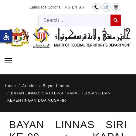
Language Options:
MS
EN
AR
Searc
Type 2 or more 
accessible
Home
Articles
Bayan Linnas
BAYAN LINNAS SIRI KE-99 : KAPAL TERBANG DAN
KEPENTINGAN DOA MUSAFIR
BAYAN LINNAS SIRI