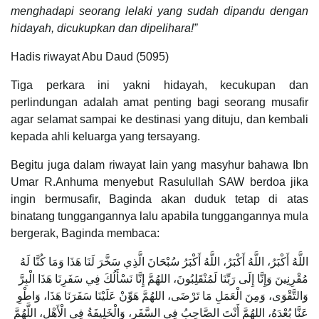
menghadapi seorang lelaki yang sudah dipandu dengan
hidayah, dicukupkan dan dipelihara!”
Hadis riwayat Abu Daud (5095)
Tiga perkara ini yakni hidayah, kecukupan dan
perlindungan adalah amat penting bagi seorang musafir
agar selamat sampai ke destinasi yang dituju, dan kembali
kepada ahli keluarga yang tersayang.
Begitu juga dalam riwayat lain yang masyhur bahawa Ibn
Umar R.Anhuma menyebut Rasulullah SAW berdoa jika
ingin bermusafir, Baginda akan duduk tetap di atas
binatang tunggangannya lalu apabila tunggangannya mula
bergerak, Baginda membaca:
اللَّهُ أَكْبَرُ، اللَّهُ أَكْبَرُ، اللَّهُ أَكْبَرُ سُبْحَانَ الَّذِي سَخَّرَ لَنَا هَذَا وَمَا كُنَّا لَهُ
مُقْرِنِينَ وَإِنَّا إِلَى رَبِّنَا لَمُنْقَلِبُونَ، اللهُمَّ إِنَّا نَسْأَلُكَ فِي سَفَرِنَا هَذَا الْبِرَّ
وَالتَّقْوَى، وَمِنَ الْعَمَلِ مَا تَرْضَى، اللهُمَّ هَوِّنْ عَلَيْنَا سَفَرَنَا هَذَا، وَاطْوِ
عَنَّا بُعْدَهُ، اللهُمَّ أَنْتَ الصَّاحِبُ فِي السَّفَرِ، وَالْخَلِيفَةُ فِي الْأَهْلِ، اللَّهُمَّ