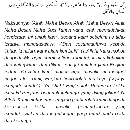
إِنِّي أَعُوذُ بِكَ مِنْ وَعْثَاءِ السَّفَرِ، وَكَآبَةِ الْمَنْظَرِ، وَسُوءِ الْمُنْقَلَبِ فِي
الْمَالِ وَالْأَهْلِ
Maksudnya:
“Allah Maha Besar! Allah Maha Besar! Allah
Maha Besar! Maha Suci Tuhan yang telah memudahkan
kenderaan ini untuk kami, sedang kami sebelum itu tidak
terdaya menguasainya -"Dan sesungguhnya kepada
Tuhan kamilah, kami akan kembali!" Ya Allah! Kami mohon
daripada-Mu agar permusafiran kami ini di atas kebaikan
dan ketaqwaan, dan dikira sebagai amalan yang Engkau
redha. Ya Allah kami mohon agar musafir ini menjadi
ringan atas kami, Engkau lipatkanlah jaraknya (supaya
menjadi pendek). Ya Allah! Engkaulah Peneman ketika
musafir! Penjaga bagi ahli keluarga yang ditinggalkan! Ya
Allah! Kami mohon agar engkau peliharalah kami daripada
kesusahan ketika musafir, pemandangan yang
mendukacitakan dan kepulangan yang buruk pada harta
dan keluarga.”