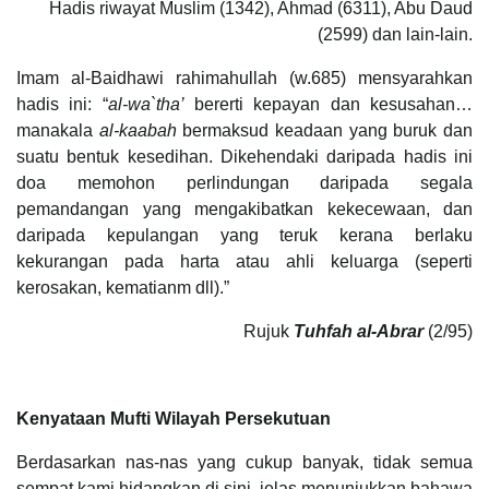
Hadis riwayat Muslim (1342), Ahmad (6311), Abu Daud
(2599) dan lain-lain.
Imam al-Baidhawi rahimahullah (w.685) mensyarahkan
hadis ini: “
al-wa`tha’
bererti kepayan dan kesusahan…
manakala
al-kaabah
bermaksud keadaan yang buruk dan
suatu bentuk kesedihan. Dikehendaki daripada hadis ini
doa memohon perlindungan daripada segala
pemandangan yang mengakibatkan kekecewaan, dan
daripada kepulangan yang teruk kerana berlaku
kekurangan pada harta atau ahli keluarga (seperti
kerosakan, kematianm dll).”
Rujuk
Tuhfah al-Abrar
(2/95)
Kenyataan Mufti Wilayah Persekutuan
Berdasarkan nas-nas yang cukup banyak, tidak semua
sempat kami hidangkan di sini, jelas menunjukkan bahawa