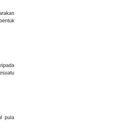
arakan
bentuk
aripada
l pula