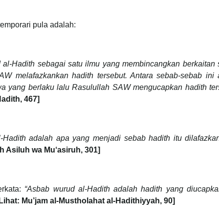
temporari pula adalah:
 al-Hadith sebagai satu ilmu yang membincangkan berkaitan 
W melafazkankan hadith tersebut. Antara sebab-sebab ini 
tiwa yang berlaku lalu Rasulullah SAW mengucapkan hadith ter
Hadith, 467]
-Hadith adalah apa yang menjadi sebab hadith itu dilafazka
th Asiluh wa Mu‘asiruh, 301]
erkata:
“Asbab wurud al-Hadith adalah hadith yang diucapka
Lihat: Mu’jam al-Mustholahat al-Hadithiyyah, 90]