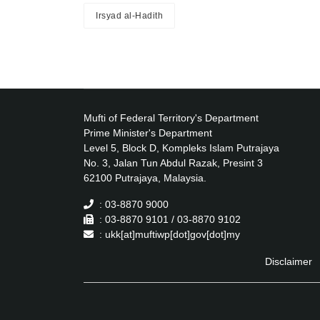
Irsyad al-Hadith
Mufti of Federal Territory's Department
Prime Minister's Department
Level 5, Block D, Kompleks Islam Putrajaya
No. 3, Jalan Tun Abdul Razak, Presint 3
62100 Putrajaya, Malaysia.
: 03-8870 9000
: 03-8870 9101 / 03-8870 9102
: ukk[at]muftiwp[dot]gov[dot]my
Disclaimer