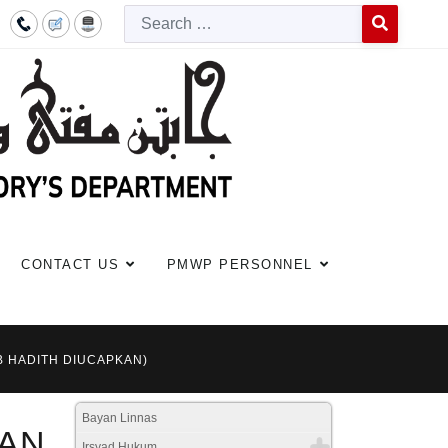
Searc
Type 2 or more c
CONTACT US
PMWP PERSONNEL
B HADITH DIUCAPKAN)
Bayan Linnas
LAN
Irsyad Hukum