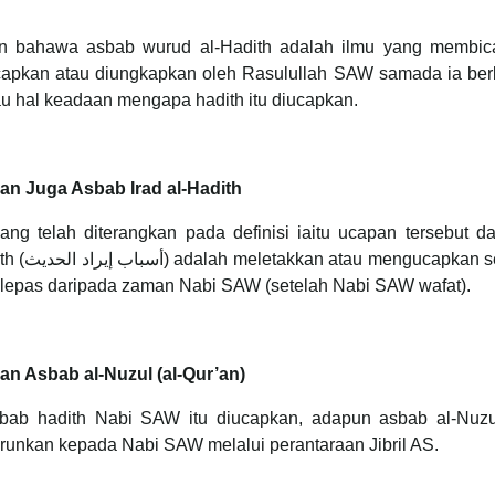
lkan bahawa asbab wurud al-Hadith adalah ilmu yang membic
iucapkan atau diungkapkan oleh Rasulullah SAW samada ia ber
tau hal keadaan mengapa hadith itu diucapkan.
an Juga Asbab Irad al-Hadith
ng telah diterangkan pada definisi iaitu ucapan tersebut d
sesuatu
selepas daripada zaman Nabi SAW (setelah Nabi SAW wafat).
n Asbab al-Nuzul (al-Qur’an)
ebab hadith Nabi SAW itu diucapkan, adapun asbab al-Nuzu
urunkan kepada Nabi SAW melalui perantaraan Jibril AS.