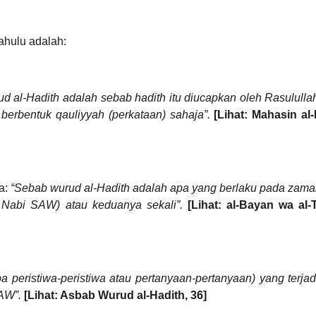
dahulu adalah:
d al-Hadith adalah sebab hadith itu diucapkan oleh Rasulul
berbentuk qauliyyah (perkataan) sahaja”.
[Lihat: Mahasin al-I
a:
“Sebab wurud al-Hadith adalah apa yang berlaku pada zama
Nabi SAW) atau keduanya sekali”.
[Lihat: al-Bayan wa al-Ta
a peristiwa-peristiwa atau pertanyaan-pertanyaan) yang terja
SAW”.
[Lihat: Asbab Wurud al-Hadith, 36]