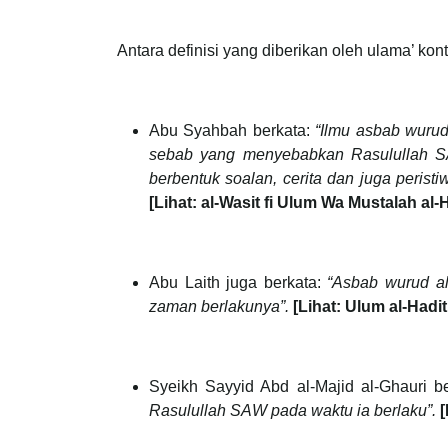
Antara definisi yang diberikan oleh ulama’ kon
Abu Syahbah berkata:
“Ilmu asbab wurud
sebab yang menyebabkan Rasulullah SA
berbentuk soalan, cerita dan juga peris
[Lihat: al-Wasit fi Ulum Wa Mustalah al-
Abu Laith juga berkata:
“Asbab wurud al
zaman berlakunya”.
[Lihat: Ulum al-Hadi
Syeikh Sayyid Abd al-Majid al-Ghauri b
Rasulullah SAW pada waktu ia berlaku”.
[