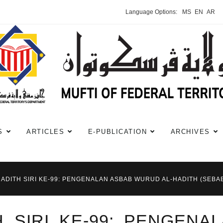
Language Options:
MS
EN
AR
S
ARTICLES
E-PUBLICATION
ARCHIVES
HADITH SIRI KE-99: PENGENALAN ASBAB WURUD AL-HADITH (SEBA
H SIRI KE-99: PENGENA