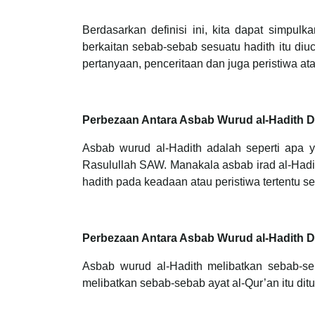
Berdasarkan definisi ini, kita dapat simpu
berkaitan sebab-sebab sesuatu hadith itu d
pertanyaan, penceritaan dan juga peristiwa a
Perbezaan Antara Asbab Wurud al-Hadith D
Asbab wurud al-Hadith adalah seperti apa ya
Rasulullah SAW. Manakala asbab irad al-Hadith (أسباب إيراد الحديث) adalah meletakkan atau mengucapkan 
hadith pada keadaan atau peristiwa tertentu 
Perbezaan Antara Asbab Wurud al-Hadith Da
Asbab wurud al-Hadith melibatkan sebab-s
melibatkan sebab-sebab ayat al-Qur’an itu dit