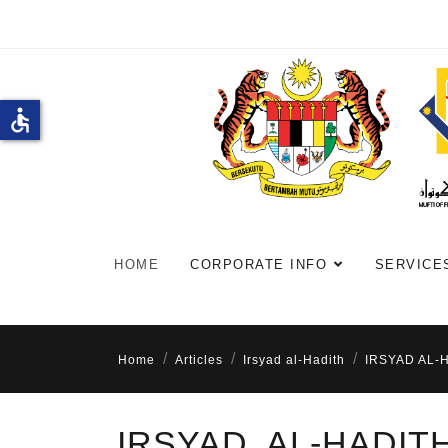
accessible
HOME
CORPORATE INFO
SERVICE
Home
Articles
Irsyad al-Hadith
IRSYAD AL-
IRSYAD AL-HADIT