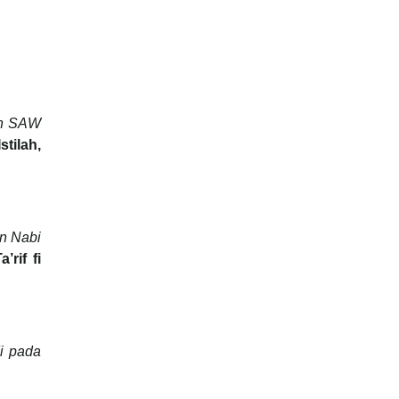
lah SAW
stilah,
n Nabi
’rif fi
di pada