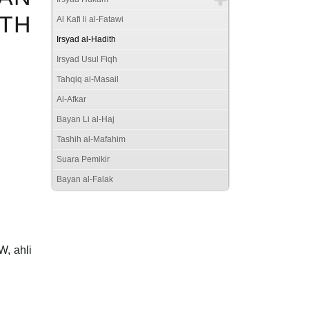
TH
Al Kafi li al-Fatawi
Irsyad al-Hadith
Irsyad Usul Fiqh
Tahqiq al-Masail
Al-Afkar
Bayan Li al-Haj
Tashih al-Mafahim
Suara Pemikir
Bayan al-Falak
, ahli