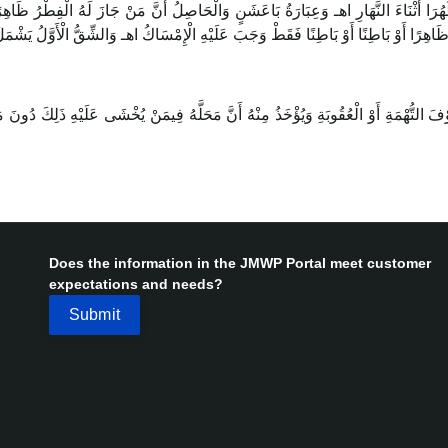
 أَثْنَاءَ النَّهَارِ اهـ وَعِبَارَةُ بَاعَشَنٍ وَالْحَاصِلُ أَنَّ مَنْ جَازَ لَهُ الْفِطْرُ ظَاهِرًا
ْفَ التُّهْمَةِ أَوْ الْعُقُوبَةِ وَيُؤْخَذُ مِنْهُ أَنَّ مَحَلَّهُ فِيمَنْ يُخْشَى عَلَيْهِ ذَلِكَ دُونَ
Does the information in the JMWP Portal meet customer
expectations and needs?