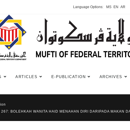
Language Options:
MS
EN
AR
S
ARTICLES
E-PUBLICATION
ARCHIVES
ion
E 267: BOLEHKAH WANITA HAID MENAHAN DIRI DARIPADA MAKAN D