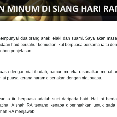
mempunyai dua orang anak lelaki dan suami. Saya akan mas
adaan haid bersahur kemudian ikut berpuasa bersama iaitu de
Mohon penjelasan.
uasa dengan niat ibadah, namun mereka disunatkan menahan 
iat puasa kerana haram disertakan dengan niat puasa.
nita itu berpuasa adalah suci daripada haid. Hal ini berd
atina ‘Aishah RA tentang kenapa diperintahkan untuk qada
Aishah RA menjawab: