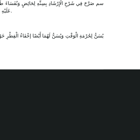
سم صَرَّحَ فِي شَرْحِ الْإِرْشَادِ بِسِنِّهِ لِحَائِضٍ وَنُفَسَاءَ طَهُرَا
عَلَيْهِ ظَاهِرًا أَوْ بَاطِنًا أَوْ بَاطِنًا فَقَطْ وَجَبَ عَلَيْهِ الْإِمْسَاكُ اهـ وَالشِّقُّ الْأَوَّلُ يَشْمَلُ مَنْ أَفْطَرَ لِعَطَشٍ أَوْ جُوعٍ إلَخْ فَيُسَنُّ لَهُ الْإِمْسَاكُ اهـ.
يُسَنُّ لِحُرْمَةِ الْوَقْتِ وَيُسَنُّ لَهُمَا أَيْضًا إخْفَاءُ الْفِطْرِ خَو