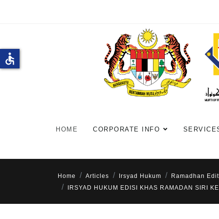
accessible
HOME
CORPORATE INFO
SERVICE
Home
Articles
Irsyad Hukum
Ramadhan Edit
IRSYAD HUKUM EDISI KHAS RAMADAN SIRI K