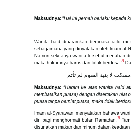
Maksudnya
: “
Hal ini pernah berlaku kepada k
Wanita haid diharamkan berpuasa iaitu me
sebagaimana yang dinyatakan oleh Imam al-N
Namun sekiranya wanita tersebut menahan di
[1]
maka hukumnya harus dan tidak berdosa.
Dal
أمسكت لا بنية الصوم لم تأثم
Maksudnya
: “
Haram ke atas wanita haid at
membatalkan puasa) dengan disertakan niat b
puasa tanpa berniat puasa, maka tidak berdos
Imam al-Syarawani menyatakan bahawa wanita
[3]
diri bagi menghormati bulan Ramadan.
Tamb
disunatkan makan dan minum dalam keadaan ter