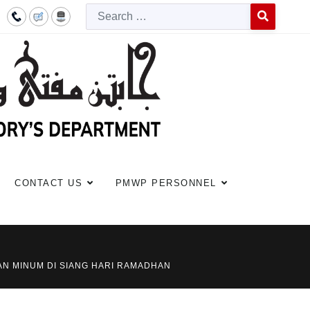
Searc
Type 2 or more c
CONTACT US
PMWP PERSONNEL
AN MINUM DI SIANG HARI RAMADHAN