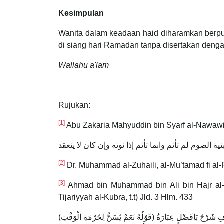
Kesimpulan
Wanita dalam keadaan haid diharamkan berpu
di siang hari Ramadan tanpa disertakan denga
Wallahu a'lam
Rujukan:
[1]
Abu Zakaria Mahyuddin bin Syarf al-Nawawi, a
لصوم لم تأثم وانما تأثم إذا نوته وإن كان لا ينعقد
[2]
Dr. Muhammad al-Zuhaili, al-Mu’tamad fi al-F
[3]
Ahmad bin Muhammad bin Ali bin Hajr al-Ha
Tijariyyah al-Kubra, t.t) Jld. 3 Hlm. 433
(قَوْلُهُ نَعَمْ يُسَنُّ لِحُرْمَةِ الْوَقْتِ) وَيُسْتَحَبُّ الْإِمْسَاكُ أَيْضًا لِمَنْ طَهُرَتْ مِنْ نَحْوِ حَيْضِهَا وَلِمَنْ أَفَاقَ أَوْ أَسْلَمَ فِي أَثْنَاءِ النَّهَارِ وَيُنْدَبُ لِهَذَيْنِ الْقَضَاءُ خُرُوجًا مِنْ الْخِلَافِ شَرْحُ بَافَضْلٍ عِبَارَةُ