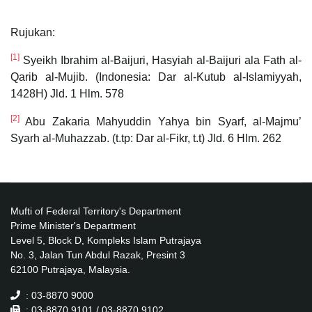
Rujukan:
[1]
Syeikh Ibrahim al-Baijuri, Hasyiah al-Baijuri ala Fath al-
Qarib al-Mujib. (Indonesia: Dar al-Kutub al-Islamiyyah,
1428H) Jld. 1 Hlm. 578
[2]
Abu Zakaria Mahyuddin Yahya bin Syarf, al-Majmu’
Syarh al-Muhazzab. (t.tp: Dar al-Fikr, t.t) Jld. 6 Hlm. 262
Mufti of Federal Territory's Department
Prime Minister's Department
Level 5, Block D, Kompleks Islam Putrajaya
No. 3, Jalan Tun Abdul Razak, Presint 3
62100 Putrajaya, Malaysia.
: 03-8870 9000
: 03-8870 9101 / 03-8870 9102