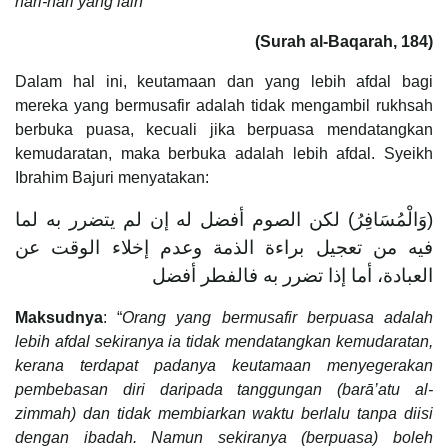
hari-hari yang lain
”
(Surah al-Baqarah, 184)
Dalam hal ini, keutamaan dan yang lebih afdal bagi
mereka yang bermusafir adalah tidak mengambil rukhsah
berbuka puasa, kecuali jika berpuasa mendatangkan
kemudaratan, maka berbuka adalah lebih afdal. Syeikh
Ibrahim Bajuri menyatakan:
(وَالْمُسَافِرُ) لكن الصوم أفضل له إن لم يتضرر به لما
فيه من تعجيل براءة الذمة وعدم‎ ‎إخلاء الوقت عن
العبادة، أما إذا تضرر به فالفطر أفضل
Maksudnya
: “
Orang yang bermusafir berpuasa adalah
lebih afdal sekiranya ia tidak mendatangkan kemudaratan,
kerana terdapat padanya keutamaan menyegerakan
pembebasan diri daripada tanggungan (barā’atu al-
zimmah) dan tidak membiarkan waktu berlalu tanpa diisi
dengan ibadah. Namun sekiranya (berpuasa) boleh