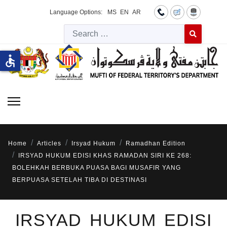
Language Options:
MS
EN
AR
Searc
Type 2 or more 
accessible
Home
Articles
Irsyad Hukum
Ramadhan Edition
IRSYAD HUKUM EDISI KHAS RAMADAN SIRI KE 268:
BOLEHKAH BERBUKA PUASA BAGI MUSAFIR YANG
BERPUASA SETELAH TIBA DI DESTINASI
IRSYAD HUKUM EDISI