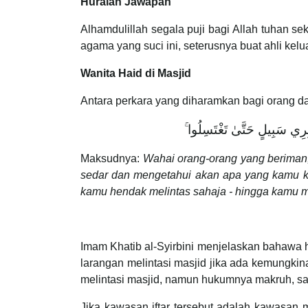
Huraian Jawapan
Alhamdulillah segala puji bagi Allah tuhan 
agama yang suci ini, seterusnya buat ahli kelu
Wanita Haid di Masjid
Antara perkara yang diharamkan bagi orang da
 عَابِرِي سَبِيلٍ حَتَّىٰ تَغْتَسِلُوا
Maksudnya:
Wahai orang-orang yang berima
sedar dan mengetahui akan apa yang kamu ka
kamu hendak melintas sahaja - hingga kamu m
Imam Khatib al-Syirbini menjelaskan bahawa h
larangan melintasi masjid jika ada kemungkin
melintasi masjid, namun hukumnya makruh, sam
Jika kawasan iftar tersebut adalah kawasan 