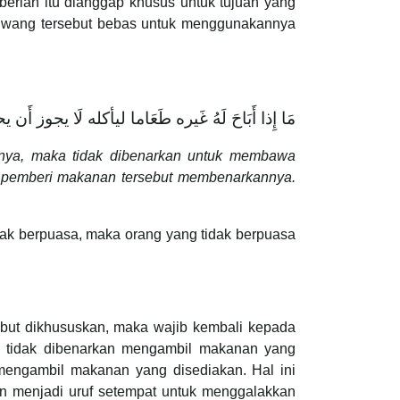
berian itu dianggap khusus untuk tujuan yang
ma wang tersebut bebas untuk menggunakannya
مَا ‌إِذا ‌أَبَاحَ ‌لَهُ ‌غَيره ‌طَعَاما ‌ليأكله ‌لَا ‌يجوز 
nya, maka tidak dibenarkan untuk membawa
wa pemberi makanan tersebut membenarkannya.
dak berpuasa, maka orang yang tidak berpuasa
ebut dikhususkan, maka wajib kembali kepada
sa tidak dibenarkan mengambil makanan yang
 mengambil makanan yang disediakan. Hal ini
n menjadi uruf setempat untuk menggalakkan