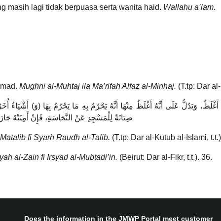
g masih lagi tidak berpuasa serta wanita haid.
Wallahu a’lam.
mmad.
Mughni al-Muhtaj ila Ma’rifah Alfaz al-Minhaj.
(T.tp: Dar al
صِيَانَةً لِلْمَسْجِدِ عَنْ النَّجَاسَةِ، فَإِنْ أَمِنَتْهُ جَاز
Matalib fi Syarh Raudh al-Talib.
(T.tp: Dar al-Kutub al-Islami, t.t
ah al-Zain fi Irsyad al-Mubtadi’in.
(Beirut: Dar al-Fikr, t.t.). 36.
Does the information in the JMWP Portal meet customer