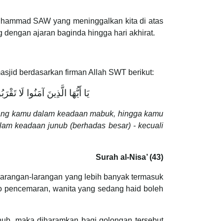
 Muhammad SAW yang meninggalkan kita di atas
g dengan ajaran baginda hingga hari akhirat.
sjid berdasarkan firman Allah SWT berikut:
يَا أَيُّهَا الَّذِينَ آمَنُوا لَا تَ ۚ
dang kamu dalam keadaan mabuk, hingga kamu
am keadaan junub (berhadas besar) - kecuali
Surah al-Nisa’ (43)
 larangan-larangan yang lebih banyak termasuk
iko pencemaran, wanita yang sedang haid boleh
unub, maka diharamkan bagi golongan tersebut