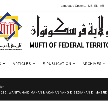
Language Options:
MS
EN
AR
S
ARTICLES
E-PUBLICATION
ARCHIVES
ion
 282: WANITA HAID MAKAN MAKANAN YANG DISEDIAKAN DI MASJI