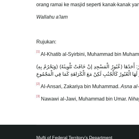
orang ramai ke masjid seperti kanak-kanak yan
Wallahu a'lam
Rujukan:
[1]
Al-Khatib al-Syirbini, Muhammad bin Muha
(وَيَحْرُمُ بِهِ) أَيْ بِالْحَيْضِ (مَا حَرُمَ بِالْجَنَابَةِ) مِنْ صَلَاةٍ وَغَيْرِهَا؛ لِأَنَّهُ أَغْلَظُ، وَيَدُلُّ عَلَى أَنَّهُ أَغْلَظُ مِنْهَا أَنَّهُ يَحْرُمُ بِهِ مَا يَحْرُمُ بِهَا (وَ) أَشْيَاءُ أُخَرُ: أَحَدُهَا (عُبُورُ الْمَسْجِدِ إنْ خَافَتْ تَلْوِيثَهُ)
َ لَهَا الْعُبُورُ كَالْجُنُبِ لَكِنْ مَعَ الْكَرَاهَةِ كَمَا فِي الْمَجْمُوعِ
[2]
Al-Ansari, Zakariya bin Muhammad.
Asna al-
[3]
Nawawi al-Jawi, Muhammad bin Umar.
Nihay
Mufti of Federal Territory's Department