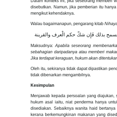
Dalam konteks ini, jika seseorang memberi w
disebutkan. Namun, jika pemberian itu hany
mengikut kehendaknya.
Walau bagaimanapun, pengarang kitab
Nihaya
ِيح ‌الطَّعَام ‌يسمح ‌بذلك فَإِن شكّ حكم الْعرف والقرينة
Maksudnya:
Apabila seseorang membenarka
sebahagian daripadanya atau memberi makana
Jika terdapat keraguan, hukum akan ditentuka
Oleh itu, sekiranya tidak dapat dipastikan 
tidak dibenarkan mengambilnya.
Kesimpulan
Menjawab kepada persoalan yang diajukan, s
hukum asal iaitu, niat penderma hanya unt
disediakan. Sebaiknya wanita haid bertanya
kerana berkemungkinan makanan yang disedi