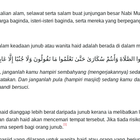
sekalian alam, selawat serta salam buat junjungan besar Nabi
arga baginda, isteri-isteri baginda, serta mereka yang berpegan
lam keadaan junub atau wanita haid adalah berada di dalam ma
قْرَبُوا الصَّلَاةَ وَأَنتُمْ سُكَارَىٰ حَتَّىٰ تَعْلَمُوا مَا تَقُولُونَ وَلَا جُنُبًا إِلَّا
n, janganlah kamu hampiri sembahyang (mengerjakannya) se
takan. Dan janganlah pula (hampiri masjid) sedang kamu dal
andi bersuci.
aid dianggap lebih berat daripada junub kerana ia melibatkan
an darah haid akan mencemari tempat tersebut. Jika tiada ris
[1]
a seperti bagi orang junub.
masjid yang dilarang untuk wanita haid atau orang yang berj