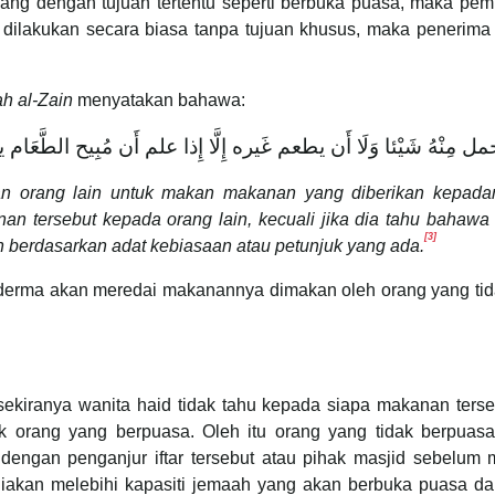
ang dengan tujuan tertentu seperti berbuka puasa, maka pem
a dilakukan secara biasa tanpa tujuan khusus, maka peneri
h al-Zain
menyatakan bahawa:
‌أَن ‌يحمل ‌مِنْهُ ‌شَيْئا ‌وَلَا ‌أَن ‌يطعم ‌غَيره ‌إِلَّا ‌إِذا ‌علم ‌أَن ‌مُب
n orang lain untuk makan makanan yang diberikan kepada
n tersebut kepada orang lain, kecuali jika dia tahu baha
[3]
n berdasarkan adat kebiasaan atau petunjuk yang ada.
penderma akan meredai makanannya dimakan oleh orang yang ti
ekiranya wanita haid tidak tahu kepada siapa makanan ters
uk orang yang berpuasa. Oleh itu orang yang tidak berpua
 dengan penganjur iftar tersebut atau pihak masjid sebelum
akan melebihi kapasiti jemaah yang akan berbuka puasa da