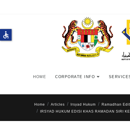
accessible
HOME
CORPORATE INFO
SERVICE
Home
Articles
Irsyad Hukum
Ramadhan Edit
IRSYAD HUKUM EDISI KHAS RAMADAN SIRI KE