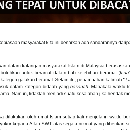
kebiasaan masyarakat kita ini benarkah ada sandarannya dari
kan dalam kalangan masyarakat Islam di Malaysia berasaska
ibolehkan untuk beramal dalam bab kelebihan beramal (
fada’
l. Selain itu, penambahan kalimah “وَبِكَ آمَنتُ” dalam doa tersebut tidak menjadi suatu
asuk dalam kategori bidaah yang
hasanah
. Manakala waktu t
ama. Namun, tidaklah menjadi suatu kesalahan jika hendak m
dilakukan oleh umat Islam setiap kali menjelang waktu berb
syukur kepada Allah SWT atas segala nikmat yang diberikan s