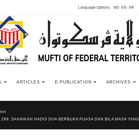
Language Options:
MS
EN
AR
S
ARTICLES
E-PUBLICATION
ARCHIVES
ion
 289: SAHIHKAH HADIS DOA BERBUKA PUASA DAN BILA MASA YAN