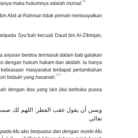
[8]
padanya maka hukumnya adalah
mursal.
n bin Abd al-Rahman tidak pernah meriwayatkan
aripada Syuʻbah kecuali Daud bin Al-Zibriqan,
ana anjuran berdoa termasuk dalam bab galakan
kaitan dengan hukum hakam dan akidah. Ia hanya
kebiasaan masyarakat terdapat pertambahan
[12]
ategori bidaah yang
hasanah
.
ah dengan doa yang lain jika berbuka puasa
ويسن أن يقول عقب الفطر: ‌اللهم ‌لك ‌صمت،
تعالى
 kepada-Mu aku berpuasa dan dengan rezeki-Mu