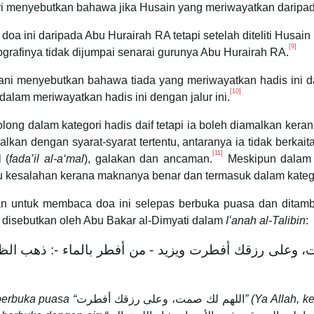
ari menyebutkan bahawa jika Husain yang meriwayatkan dari
oa ini daripada Abu Hurairah RA tetapi setelah diteliti Husai
[9]
grafinya tidak dijumpai senarai gurunya Abu Hurairah RA.
rani menyebutkan bahawa tiada yang meriwayatkan hadis ini d
[10]
 dalam meriwayatkan hadis ini dengan jalur ini.
olong dalam kategori hadis daif tetapi ia boleh diamalkan ker
malkan dengan syarat-syarat tertentu, antaranya ia tidak ber
[11]
 (
fada’il al-a‘mal
), galakan dan ancaman.
Meskipun dalam 
tidak menjadi suatu kesalahan kerana maknanya benar dan termasuk dalam k
n untuk membaca doa ini selepas berbuka puasa dan ditamb
 disebutkan oleh Abu Bakar al-Dimyati dalam
Iʻanah al-Talibin
:
 وعلى رزقك أفطرت ويزيد - من أفطر بالماء -: ذهب الظمأ
erbuka puasa “
اللهم لك صمت، وعلى رزقك أفطرت
” (Ya Allah,