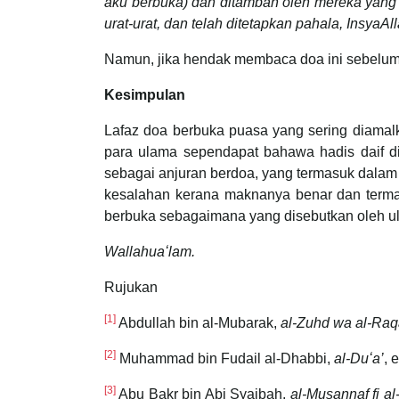
aku berbuka) dan ditambah oleh mereka yang 
urat-urat, dan telah ditetapkan pahala, InsyaAll
Namun, jika hendak membaca doa ini sebelum 
Kesimpulan
Lafaz doa berbuka puasa yang sering diamal
para ulama sependapat bahawa hadis daif d
sebagai anjuran berdoa, yang termasuk dalam kategori galakan berama
kesalahan kerana maknanya benar dan term
berbuka sebagaimana yang disebutkan oleh ul
Wallahuaʻlam.
Rujukan
[1]
Abdullah bin al-Mubarak,
al-Zuhd wa al-Raq
[2]
Muhammad bin Fudail al-Dhabbi,
al-Duʻa’
, 
[3]
Abu Bakr bin Abi Syaibah,
al-Musannaf fi al