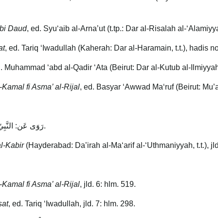
bi Daud
, ed. Syuʻaib al-Arna’ut (t.tp.: Dar al-Risalah al-‘Alamiyy
at
, ed. Tariq ‘Iwadullah (Kaherah: Dar al-Haramain, t.t.), hadis no
d. Muhammad ‘abd al-Qadir ‘Ata (Beirut: Dar al-Kutub al-Ilmiyyah,
-Kamal fi Asma’ al-Rijal
, ed. Basyar ‘Awwad Maʻruf (Beirut: Mu’a
رَوَى عَن: النَّبِيّ صَلَّى اللَّهُ عليه وسلم مُرْسلاً فِي القول عند الإفطار.
al-Kabir
(Hayderabad: Da’irah al-Maʻarif al-‘Uthmaniyyah, t.t.), jld
-Kamal fi Asma’ al-Rijal
, jld. 6: hlm. 519.
sat
, ed. Tariq ‘Iwadullah, jld. 7: hlm. 298.