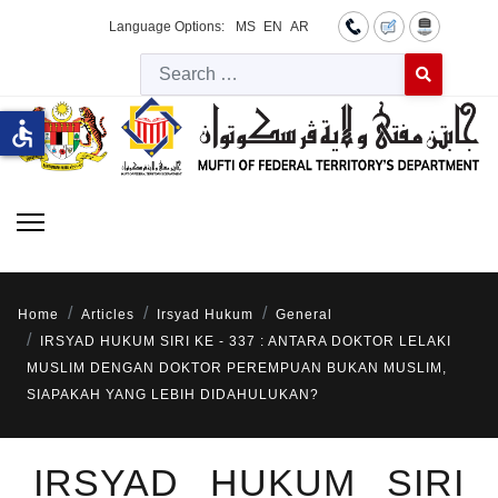
Language Options:
MS
EN
AR
Searc
Type 2 or more 
accessible
Home
Articles
Irsyad Hukum
General
IRSYAD HUKUM SIRI KE - 337 : ANTARA DOKTOR LELAKI
MUSLIM DENGAN DOKTOR PEREMPUAN BUKAN MUSLIM,
SIAPAKAH YANG LEBIH DIDAHULUKAN?
IRSYAD HUKUM SIRI