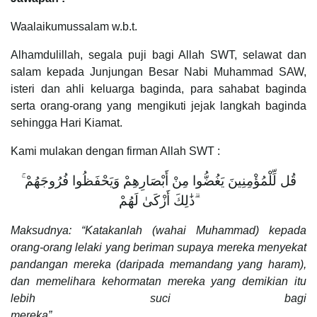
Waalaikumussalam w.b.t.
Alhamdulillah, segala puji bagi Allah SWT, selawat dan
salam kepada Junjungan Besar Nabi Muhammad SAW,
isteri dan ahli keluarga baginda, para sahabat baginda
serta orang-orang yang mengikuti jejak langkah baginda
sehingga Hari Kiamat.
Kami mulakan dengan firman Allah SWT :
قُل لِّلْمُؤْمِنِينَ يَغُضُّوا مِنْ أَبْصَارِهِمْ وَيَحْفَظُوا فُرُوجَهُمْ ۚ
ذَٰلِكَ أَزْكَىٰ لَهُمْ ۗ
Maksudnya: “Katakanlah (wahai Muhammad) kepada
orang-orang lelaki yang beriman supaya mereka menyekat
pandangan mereka (daripada memandang yang haram),
dan memelihara kehormatan mereka yang demikian itu
lebih suci bagi
mereka”.