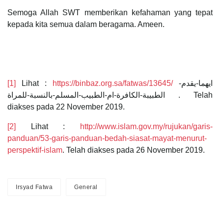
Semoga Allah SWT memberikan kefahaman yang tepat
kepada kita semua dalam beragama. Ameen.
[1]
Lihat :
https://binbaz.org.sa/fatwas/13645/
ايهما-يقدم-
الطبيبة-الكافرة-ام-الطبيب-المسلم-بالنسبة-للمراة . Telah
diakses pada 22 November 2019.
[2]
Lihat :
http://www.islam.gov.my/rujukan/garis-
panduan/53-garis-panduan-bedah-siasat-mayat-menurut-
perspektif-islam
. Telah diakses pada 26 November 2019.
Irsyad Fatwa
General