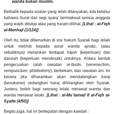
wanita bukan muslim.
Berbalik kepada soalan yang telah ditanyakan, kita ketahui
bahawa Aurat dari segi syara’ bermaksud semua anggota
yang wajib ditutup atau yang haram dilihat.
[Lihat : al-Fiqh
al-Manhaji (1/124)]
Oleh itu, tidak dibenarkan di sisi hukum Syarak bagi lelaki
untuk melihat kepada aurat wanita ajnabi, (atau
sebaliknya) melainkan terdapat ḥājah (keperluan) dan
ḍarurah (keperluan mendesak) untuknya. Antara bentuk
pengecualian ialah rawatan
al-faṣdu
(venesection,
venipuncture, phlebotomy), berbekam, dan rawatan am. Ini
kerana jika diharamkan akan mendatangkan
ḥaraj
(kesukaran) sedangkan ḥaraj dihilangkan oleh Syarak.
Justeru, boleh bagi seorang lelaki merawat wanita dan
wanita merawat lelaki.
[Lihat : al-Mu`tamad fi al-Fiqh al-
Syafie (4/50)]
Begitu juga, hal ini bertepatan dengan kaedah :