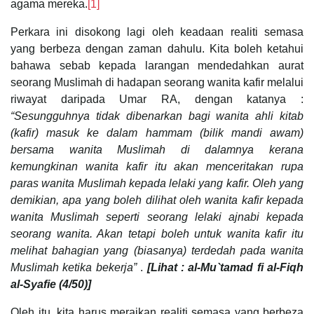
agama mereka.
[1]
Perkara ini disokong lagi oleh keadaan realiti semasa
yang berbeza dengan zaman dahulu. Kita boleh ketahui
bahawa sebab kepada larangan mendedahkan aurat
seorang Muslimah di hadapan seorang wanita kafir melalui
riwayat daripada Umar RA, dengan katanya :
“Sesungguhnya tidak dibenarkan bagi wanita ahli kitab
(kafir) masuk ke dalam hammam (bilik mandi awam)
bersama wanita Muslimah di dalamnya kerana
kemungkinan wanita kafir itu akan menceritakan rupa
paras wanita Muslimah kepada lelaki yang kafir. Oleh yang
demikian, apa yang boleh dilihat oleh wanita kafir kepada
wanita Muslimah seperti seorang lelaki ajnabi kepada
seorang wanita. Akan tetapi boleh untuk wanita kafir itu
melihat bahagian yang (biasanya) terdedah pada wanita
Muslimah ketika bekerja”
.
[Lihat : al-Mu`tamad fi al-Fiqh
al-Syafie (4/50)]
Oleh itu, kita harus meraikan realiti semasa yang berbeza