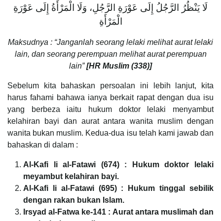
لَا يَنْظُرُ الرَّجُلُ إِلَى عَوْرَةِ الرَّجُلِ، وَلَا الْمَرْأَةُ إِلَى عَوْرَةِ
الْمَرْأَةِ
Maksudnya : “Janganlah seorang lelaki melihat aurat lelaki
lain, dan seorang perempuan melihat aurat perempuan
lain”
[HR Muslim (338)]
Sebelum kita bahaskan persoalan ini lebih lanjut, kita
harus fahami bahawa ianya berkait rapat dengan dua isu
yang berbeza iaitu hukum doktor lelaki menyambut
kelahiran bayi dan aurat antara wanita muslim dengan
wanita bukan muslim. Kedua-dua isu telah kami jawab dan
bahaskan di dalam :
Al-Kafi li al-Fatawi (674) : Hukum doktor lelaki
meyambut kelahiran bayi.
Al-Kafi li al-Fatawi (695) : Hukum tinggal sebilik
dengan rakan bukan Islam.
Irsyad al-Fatwa ke-141 : Aurat antara muslimah dan