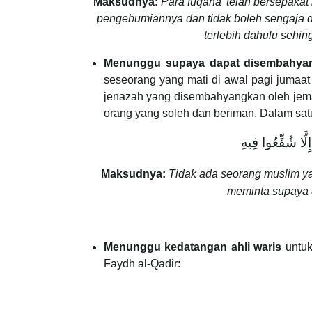
Maksudnya:
Para fuqaha’ telah bersepakat
pengebumiannya dan tidak boleh sengaja d
terlebih dahulu sehin
Menunggu supaya dapat disembahyan
seseorang yang mati di awal pagi jumaat
jenazah yang disembahyangkan oleh jemaah
orang yang soleh dan beriman. Dalam sat
لَّا شُفِّعُوا فِيهِ
Maksudnya:
Tidak ada seorang muslim y
meminta supaya d
Menunggu kedatangan ahli waris
untuk 
Faydh al-Qadir: