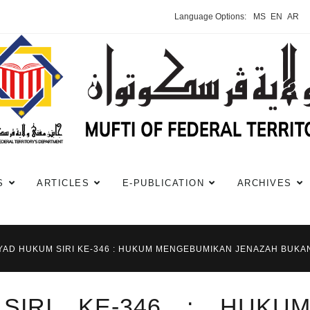
Language Options:
MS
EN
AR
S
ARTICLES
E-PUBLICATION
ARCHIVES
YAD HUKUM SIRI KE-346 : HUKUM MENGEBUMIKAN JENAZAH BUKAN
SIRI KE-346 : HUKU