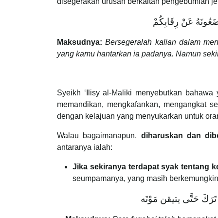
disegerakan urusan berkaitan pengebumian j
َضَعُونَهُ عَنْ رِقَابِكُمْ
Maksudnya:
Bersegeralah kalian dalam men
yang kamu hantarkan ia padanya. Namun sekira
Syeikh ‘Ilisy al-Maliki menyebutkan bahaw
memandikan, mengkafankan, mengangkat se
dengan kelajuan yang menyukarkan untuk oran
Walau bagaimanapun,
diharuskan dan di
antaranya ialah:
Jika sekiranya terdapat syak tentang 
seumpamanya, yang masih berkemungkinan u
ً تَرَكَ حَتَّى يتيقن مَوْتَه