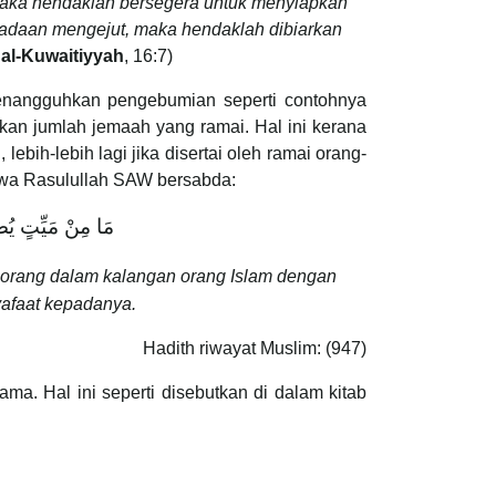
, maka hendaklah bersegera untuk menyiapkan
eadaan mengejut, maka hendaklah dibiarkan
 al-Kuwaitiyyah
, 16:7)
enangguhkan pengebumian seperti contohnya
kan jumlah jemaah yang ramai. Hal ini kerana
ih-lebih lagi jika disertai oleh ramai orang-
awa Rasulullah SAW bersabda:
مَا مِنْ مَيِّتٍ يُصَ
orang dalam kalangan orang Islam dengan
yafaat kepadanya.
Hadith riwayat Muslim: (947)
ama. Hal ini seperti disebutkan di dalam kitab