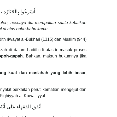
أَسْرِعُوا بِالْجَنَازَةِ ، 
oleh, nescaya dia merupakan suatu kebaikan
l di atas bahu-bahu kamu.
ith riwayat al-Bukhari (1315) dan Muslim (944)
ah di dalam hadith di atas termasuk proses
gopoh-gapah
. Bahkan, makruh hukumnya jika
ng kuat dan maslahah yang lebih besar,
nyakit berkaitan perut, kematian mengejut dan
Fiqhiyyah al-Kuwaitiyyah:
اتَّفَقَ الفقهاء عَلَى أَنَّهُ