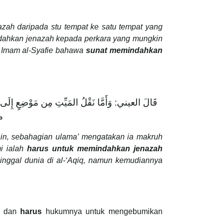
ah daripada stu tempat ke satu tempat yang
ahkan jenazah kepada perkara yang mungkin
da Imam al-Syafie bahawa
sunat memindahkan
قَالَ العيني: وَأَمَّا نَقْلُ المَيِّتِ مِن مَوْضِعٍ إِلَى
م
in, sebahagian ulama’ mengatakan ia makruh
i ialah
harus untuk memindahkan jenazah
inggal dunia di al-‘Aqiq, namun kemudiannya
n dan
harus
hukumnya untuk mengebumikan