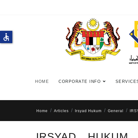
accessible
HOME
CORPORATE INFO
SERVICE
Home
Articles
Irsyad Hukum
General
IRS
IRSYAD HUKUM 