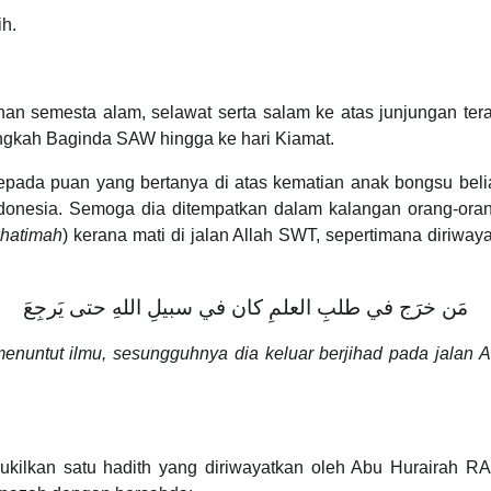
ih.
uhan semesta alam, selawat serta salam ke atas junjungan 
angkah Baginda SAW hingga ke hari Kiamat.
epada puan yang bertanya di atas kematian anak bongsu belia
Indonesia. Semoga dia ditempatkan dalam kalangan orang-or
khatimah
) kerana mati di jalan Allah SWT, sepertimana diriway
مَن خرَج في طلبِ العلمِ كان في سبيلِ اللهِ حتى يَرجِعَ
enuntut ilmu, sesungguhnya dia keluar berjihad pada jalan 
ukilkan satu hadith yang diriwayatkan oleh Abu Hurairah