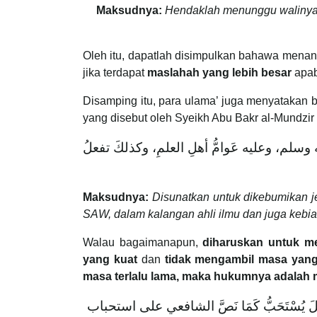
Maksudnya:
Hendaklah menunggu walinya (
Oleh itu, dapatlah disimpulkan bahawa men
jika terdapat
maslahah yang lebih besar
apab
Disamping itu, para ulama’ juga menyatakan 
yang disebut oleh Syeikh Abu Bakr al-Mundzir 
ه وسلم، وعليه عَوامُّ أهلِ العلمِ، وكذلكَ تفعلُ
Maksudnya:
Disunatkan untuk dikebumikan j
SAW, dalam kalangan ahli ilmu dan juga keb
Walau bagaimanapun,
diharuskan untuk m
yang kuat
dan
tidak mengambil masa yan
masa terlalu lama, maka hukumnya adalah 
ه وَقِيلَ يُسْتَحَبُّ كَمَا نَصَّ الشافعي على استحباب