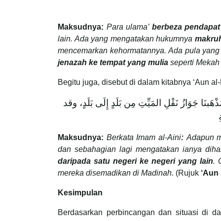
Maksudnya:
Para ulama’
berbeza pendapat
lain. Ada yang mengatakan hukumnya
makru
mencemarkan kehormatannya. Ada pula yang
jenazah ke tempat yang mulia
seperti Meka
Begitu juga, disebut di dalam kitabnya ‘Aun 
نَا جَوَازُ نَقْلِ المَيِّتِ مِن بَلَدٍ إِلَى بَلَدٍ، وقد
Maksudnya:
Berkata Imam al-Aini
:
Adapun m
dan sebahagian lagi mengatakan ianya dihar
daripada satu negeri ke negeri yang lain
. 
mereka disemadikan di Madinah.
(Rujuk
‘Aun
Kesimpulan
Berdasarkan perbincangan dan situasi di d