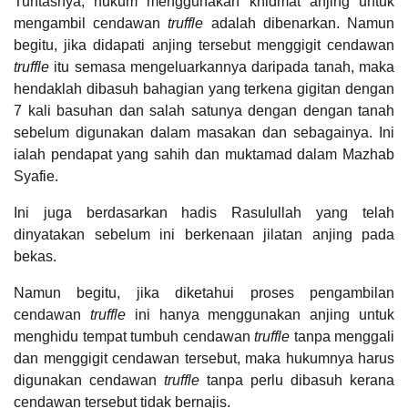
Tuntasnya, hukum menggunakan khidmat anjing untuk
mengambil cendawan
truffle
adalah dibenarkan. Namun
begitu, jika didapati anjing tersebut menggigit cendawan
truffle
itu semasa mengeluarkannya daripada tanah, maka
hendaklah dibasuh bahagian yang terkena gigitan dengan
7 kali basuhan dan salah satunya dengan dengan tanah
sebelum digunakan dalam masakan dan sebagainya. Ini
ialah pendapat yang sahih dan muktamad dalam Mazhab
Syafie.
Ini juga berdasarkan hadis Rasulullah yang telah
dinyatakan sebelum ini berkenaan jilatan anjing pada
bekas.
Namun begitu, jika diketahui proses pengambilan
cendawan
truffle
ini hanya menggunakan anjing untuk
menghidu tempat tumbuh cendawan
truffle
tanpa menggali
dan menggigit cendawan tersebut, maka hukumnya harus
digunakan cendawan
truffle
tanpa perlu dibasuh kerana
cendawan tersebut tidak bernajis.