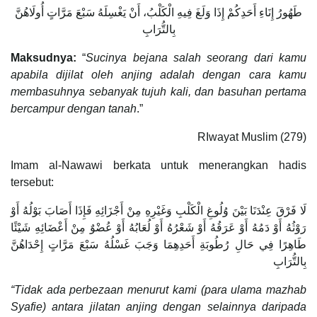
طَهُورُ إِنَاءِ أَحَدِكُمْ إِذَا وَلَغَ فِيهِ الْكَلْبُ، أَنْ يَغْسِلَهُ سَبْعَ مَرَّاتٍ أُولَاهُنَّ
بِالتُّرَابِ
Maksudnya:
“
Sucinya bejana salah seorang dari kamu
apabila
dijilat oleh anjing adalah dengan cara kamu
membasuhnya sebanyak tujuh kali, dan basuhan pertama
bercampur dengan tanah
.”
RIwayat Muslim (279)
Imam al-Nawawi berkata untuk menerangkan hadis
tersebut:
لَا فَرْقَ عِنْدَنَا بَيْنَ وُلُوغِ الْكَلْبِ وَغَيْرِهِ مِنْ أَجْزَائِهِ فَإِذَا أَصَابَ بَوْلُهُ أَوْ
رَوْثُهُ أَوْ دَمُهُ أَوْ عَرَقُهُ أَوْ شَعْرُهُ أَوْ لُعَابُهُ أَوْ عُضْوٌ مِنْ أَعْضَائِهِ شَيْئًا
طَاهِرًا فِي حَالِ رُطُوبَةِ أَحَدِهِمَا وَجَبَ غَسْلُهُ سَبْعَ مَرَّاتٍ إِحْدَاهُنَّ
بِالتُّرَابِ
“Tidak ada perbezaan menurut kami (para ulama mazhab
Syafie) antara jilatan anjing dengan selainnya daripada