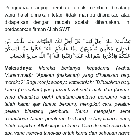
Penggunaan anjing pemburu untuk memburu binatang
yang halal dimakan tetapi tidak mampu ditangkap atau
didapatkan dengan mudah adalah diharuskan. Ini
berdasarkan firman Allah SWT:
يَسْأَلُونَكَ مَاذَا أُحِلَّ لَهُمْ ۖ قُلْ أُحِلَّ لَكُمُ الطَّيِّبَاتُ وَمَا عَلَّمْتُم مِّنَ
الْجَوَارِحِ مُكَلِّبِينَ تُعَلِّمُونَهُنَّ مِمَّا عَلَّمَكُمُ اللَّهُ ۖ فَكُلُوا مِمَّا أَمْسَكْنَ
عَلَيْكُمْ وَاذْكُرُوا اسْمَ اللَّهِ عَلَيْهِ ۖوَاتَّقُوا اللَّهَ ۚ إِنَّ اللَّهَ سَرِيعُ الْحِسَابِ
Maksudnya
:
Mereka bertanya kepadamu (wahai
Muhammad): "Apakah (makanan) yang dihalalkan bagi
mereka?" Bagi menjawabnya katakanlah: "Dihalalkan bagi
kamu (memakan) yang lazat-lazat serta baik, dan (buruan
yang ditangkap oleh) binatang-binatang pemburu yang
telah kamu ajar (untuk berburu) mengikut cara pelatih-
pelatih binatang pemburu. Kamu mengajar serta
melatihnya (adab peraturan berburu) sebagaimana yang
telah diajarkan Allah kepada kamu. Oleh itu makanlah dari
apa yang mereka tangkap untuk kamu dan sebutlah nama