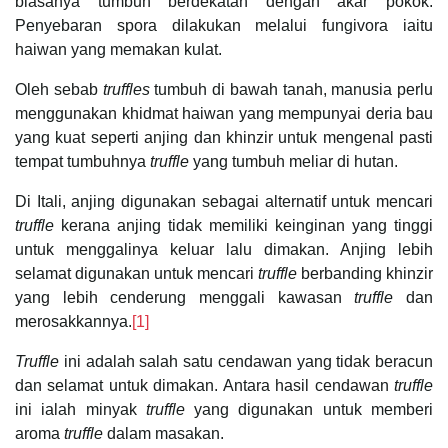
biasanya tumbuh berdekatan dengan akar pokok.
Penyebaran spora dilakukan melalui fungivora iaitu
haiwan yang memakan kulat.
Oleh sebab
truffles
tumbuh di bawah tanah, manusia perlu
menggunakan khidmat haiwan yang mempunyai deria bau
yang kuat seperti anjing dan khinzir untuk mengenal pasti
tempat tumbuhnya
truffle
yang tumbuh meliar di hutan.
Di Itali, anjing digunakan sebagai alternatif untuk mencari
truffle
kerana anjing tidak memiliki keinginan yang tinggi
untuk menggalinya keluar lalu dimakan. Anjing lebih
selamat digunakan untuk mencari
truffle
berbanding khinzir
yang lebih cenderung menggali kawasan
truffle
dan
merosakkannya.
[1]
Truffle
ini adalah salah satu cendawan yang tidak beracun
dan selamat untuk dimakan. Antara hasil cendawan
truffle
ini ialah minyak
truffle
yang digunakan untuk memberi
aroma
truffle
dalam masakan.