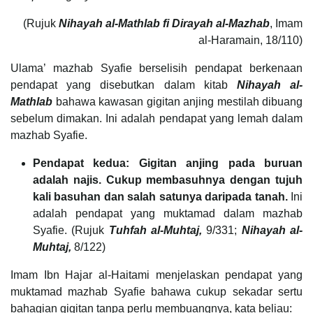
(Rujuk
Nihayah al-Mathlab fi Dirayah al-Mazhab
, Imam
al-Haramain, 18/110)
Ulama’ mazhab Syafie berselisih pendapat berkenaan
pendapat yang disebutkan dalam kitab
Nihayah al-
Mathlab
bahawa kawasan gigitan anjing mestilah dibuang
sebelum dimakan. Ini adalah pendapat yang lemah dalam
mazhab Syafie.
Pendapat kedua: Gigitan anjing pada buruan
adalah najis. Cukup membasuhnya dengan tujuh
kali basuhan dan salah satunya daripada tanah.
Ini
adalah pendapat yang muktamad dalam mazhab
Syafie. (Rujuk
Tuhfah al-Muhtaj,
9/331;
Nihayah al-
Muhtaj,
8/122)
Imam Ibn Hajar al-Haitami menjelaskan pendapat yang
muktamad mazhab Syafie bahawa cukup sekadar sertu
bahagian gigitan tanpa perlu membuangnya, kata beliau: