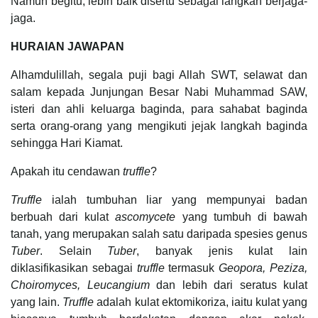
Namun begitu, lebih baik disertu sebagai langkah berjaga-
jaga.
HURAIAN JAWAPAN
Alhamdulillah, segala puji bagi Allah SWT, selawat dan
salam kepada Junjungan Besar Nabi Muhammad SAW,
isteri dan ahli keluarga baginda, para sahabat baginda
serta orang-orang yang mengikuti jejak langkah baginda
sehingga Hari Kiamat.
Apakah itu cendawan
truffle
?
Truffle
ialah tumbuhan liar yang mempunyai badan
berbuah dari kulat
ascomycete
yang tumbuh di bawah
tanah, yang merupakan salah satu daripada spesies genus
Tuber
. Selain
Tuber
, banyak jenis kulat lain
diklasifikasikan sebagai
truffle
termasuk
Geopora, Peziza,
Choiromyces, Leucangium
dan lebih dari seratus kulat
yang lain.
Truffle
adalah kulat ektomikoriza, iaitu kulat yang