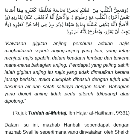
(وَمَعَضُّ الْكَلْبِ مِنْ الصَّيْدِ نَجِسٌ) نَجَاسَةً مُغَلَّظَةً كَغَيْرِهِ مِمَّا أَصَابَهُ
بَعْضُ أَجْزَاءِ الْكَلْبِ مَعَ رُطُوبَةٍ (، وَالْأَصَحُّ أَنَّهُ لَا يُعْفَى عَنْهُ) لِنُدْرَتِهِ (وَ)
الْأَصَحُّ (أَنَّهُ يَكْفِي غَسْلُهُ بِمَاءٍ) سَبْعًا (وَتُرَابٍ) فِي إحْدَاهُنَّ كَغَيْرِهِ (وَلَا
يَجِبُ أَنْ يُقَوَّرَ، وَيُطْرَحَ) لِأَنَّهُ لَمْ يَرِدْ
“Kawasan gigitan anjing
pemburu
adalah najis
mughallazah seperti anjing-anjing yang lain, yang tetap
menjadi najis apabila dalam keadaan lembap dan terkena
mana-mana bahagian anjing. Pendapat yang paling sahih
ialah gigitan anjing itu najis yang tidak dimaafkan
kerana
jarang berlaku, maka cukuplah dibasuh dengan tujuh kali
basuhan air dan salah satunya dengan tanah. Bahagian
yang digigit anjing tidak perlu ditoreh (dibuang) atau
dipotong.”
(Rujuk
Tuhfah al-Muhtaj,
Ibn Hajar al-Haithami, 9/331)
Dalam isu ini, mazhab Hanbali sependapat dengan
mazhab Syafi’ie sepertimana yang dinyatakan oleh Sheikh