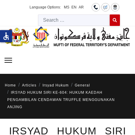
Language Options:
MS
EN
AR
Searc
Type 2 or more 
accessible
Home
Articles
Irsyad Hukum
General
IRSYAD HUKUM SIRI KE-604: HUKUM KAEDAH
PENGAMBILAN CENDAWAN TRUFFLE MENGGUNAKAN
ANJING
IRSYAD HUKUM SIRI