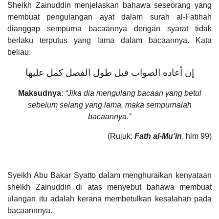
Sheikh Zainuddin menjelaskan bahawa seseorang yang
membuat pengulangan ayat dalam surah al-Fatihah
dianggap sempurna bacaannya dengan syarat tidak
berlaku terputus yang lama dalam bacaannya. Kata
beliau:
إن ‌أعاده الصواب قبل طول الفصل كمل عليها
Maksudnya
:
“Jika dia mengulang bacaan yang betul
sebelum selang yang lama, maka sempurnalah
bacaannya.”
(Rujuk:
Fath al-Mu’in
, hlm 99)
Syeikh Abu Bakar Syatto dalam menghuraikan kenyataan
sheikh Zainuddin di atas menyebut bahawa membuat
ulangan itu adalah kerana membetulkan kesalahan pada
bacaannnya.