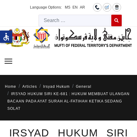
Language Options:
MS
EN
AR
Searc
Type 2 or more 
accessible
Home
Articles
Irsyad Hukum
General
IRSYAD HUKUM SIRI KE-681 : HUKUM MEMBUAT ULANGAN
BACAAN PADA AYAT SURAH AL-FATIHAH KETIKA SEDANG
SOLAT
IRSYAD HUKUM SIRI