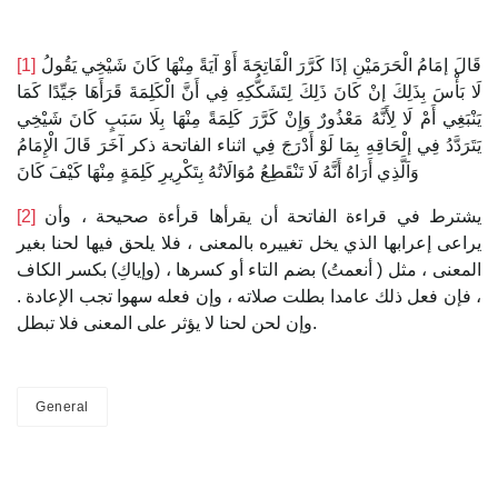
[1]
قَالَ إمَامُ الْحَرَمَيْنِ ‌إذَا ‌كَرَّرَ ‌الْفَاتِحَةَ ‌أَوْ ‌آيَةً ‌مِنْهَا كَانَ شَيْخِي يَقُولُ
لَا بَأْسَ بِذَلِكَ إنْ كَانَ ذَلِكَ لِتَشَكُّكِهِ فِي أَنَّ الْكَلِمَةَ قَرَأَهَا جَيِّدًا كَمَا
يَنْبَغِي أَمْ لَا لِأَنَّهُ مَعْذُورٌ وَإِنْ كَرَّرَ كَلِمَةً مِنْهَا بِلَا سَبَبٍ كَانَ شَيْخِي
يَتَرَدَّدُ فِي إلْحَاقِهِ بِمَا لَوْ أَدْرَجَ فِي اثناء الفاتحة ذكر آخَرَ قَالَ الْإِمَامُ
وَاَلَّذِي أَرَاهُ أَنَّهُ لَا تَنْقَطِعُ مُوَالَاتُهُ بِتَكْرِيرِ كَلِمَةٍ مِنْهَا كَيْفَ كَانَ
[2]
يشترط في قراءة الفاتحة أن يقرأها قرأءة صحيحة ، وأن
يراعى إعرابها الذي يخل تغييره بالمعنى ، فلا يلحق فيها لحنا بغير
المعنى ، مثل ( أنعمتُ) بضم التاء أو كسرها ، (وإياكِ) بكسر الكاف
، فإن فعل ذلك عامدا بطلت صلاته ، وإن فعله سهوا تجب الإعادة .
وإن لحن لحنا لا يؤثر على المعنى فلا تبطل.
General