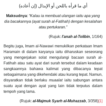
(إن أعاده) أي ما قرأه باللحن أو الإبدال
Maksudnya
:
“Kalau ia membuat ulangan iaitu apa yang
dia bacakannya (ayat surah al-Fatihah) dengan kesalahan
atau pertukaran.”
(Rujuk:
I’anah al-Tolibin
, 1/164)
Begitu juga, Imam al-Nawawi menukilkan perkataan Imam
Haramain di dalam karyanya iaitu diharuskan seseorang
yang mengerjakan solat mengulangi bacaan surah al-
Fatihah atau satu ayat dari surah tersebut dalam keadaan
sangkaannya bahawa kalimat yang dibacanya tepat
sebagaimana yang dikehendaki atau kurang tepat. Namun,
disyaratkan tidak berlaku
muaalat
iaitu sabungan antara
suatu ayat dengan ayat yang lain tidak terputus dalam
tempoh yang lama.
(Rujuk:
al-Majmuk Syarh al-Muhazzab
, 3/358)
[1]