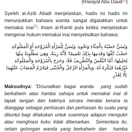
[1]
(Riwayat Abu Daud
)
Syeikh al-Azib Abadi menjelaskan, hadis ini hadis ini
menunjukkan bahawa wanita sangat digalakkan untuk
[2]
memakai inai
. Imam al-Ramli pula ketika menjelaskan
mengenai hukum memakai inai menyebutkan bahawa:
وَيُسَنُّ خَضْبُهُ بِالْحِنَّاءِ وَنَحْوِهِ. وَيُسَنُّ لِلْمَرْأَةِ الْمُزَوَّجَةِ أَوْ الْمَمْلُوكَةِ
خَضْبُ كَفِّهَا وَقَدَمِهَا بِذَلِكَ تَعْمِيمًا؛ لِأَنَّهُ زِينَةٌ، وَهِيَ مَطْلُوبَةٌ مِنْهَا
لِحَلِيلِهَا، أَمَّا النَّقْشُ وَالتَّطْرِيفُ فَلَا، وَخَرَجَ بِالْمُزَوَّجَةِ وَالْمَمْلُوكَةِ
غَيْرُهُمَا فَيُكْرَهُ لَهُ، وَبِالْمَرْأَةِ الرَّجُلُ وَالْخُنْثَى فَيَحْرُمُ الْخِضَابُ عَلَيْهِمَا
إلَّا لِعُذْرٍ.
Maksudnya:
“Disunatkan bagai wanita yang sudah
berkahwin atau hamba sahaya untuk memakai inai di
tapak tangan dan kakinya secara meratai kerana ia
dianggap sebagai perhiasan dan perhiasan itu suatu yang
dituntut bagi dilakukan untuk suaminya adapun mengukir
atau menghiasi kuku tidak dibenarkan. Sementara itu,
selain golongan wanita yang berkahwin dan hamba