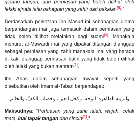
gelang tangan, dan perhiasan yang boleh dilihat oleh
[5]
lelaki ajnabi iaitu bahagian yang zahir dari pakaian
.
”
Berdasarkan perkataan Ibn Masud ini sebahagian ulama
berpandangan inai juga termasuk dalam perhiasan yang
[6]
tidak boleh dilihat melainkan bagi suami
. Manakala
menurut al-Mawardi inai yang dipakai ditangan dianggap
sebagai perhiasan yang zahir manakala inai yang berada
di kaki dianggap perhiasan batin yang tidak boleh dilihat
[7]
oleh lelaki yang bukan mahram
.
Ibn Abas dalam sebahagian riwayat seperti yang
disebutkan oleh Imam al-Tabari berpendapat:
والزينة الظاهرة: الوجه، وكحل العين، وخضاب الكفّ، والخاتم
Maksudnya:
“
Perhiasan yang zahir ialah; wajah, celak
[8]
mata,
inai tapak tangan
dan cincin
.”