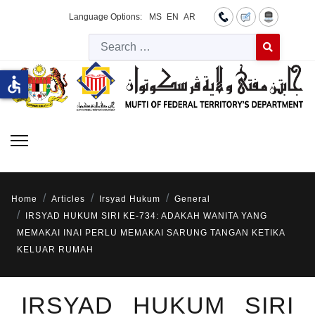
Language Options:
MS
EN
AR
Searc
Type 2 or more 
accessible
Home
Articles
Irsyad Hukum
General
IRSYAD HUKUM SIRI KE-734: ADAKAH WANITA YANG
MEMAKAI INAI PERLU MEMAKAI SARUNG TANGAN KETIKA
KELUAR RUMAH
IRSYAD HUKUM SIRI