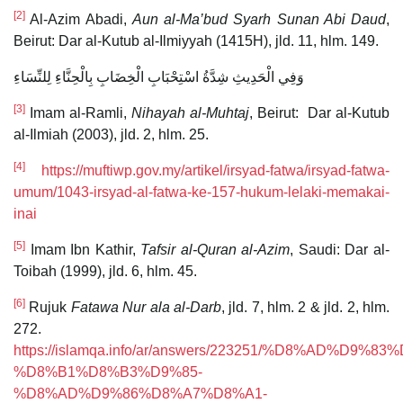
[2]
Al-Azim Abadi,
Aun al-Ma’bud Syarh Sunan Abi Daud
,
Beirut: Dar al-Kutub al-Ilmiyyah (1415H), jld. 11, hlm. 149.
وَفِي الْحَدِيثِ شِدَّةُ اسْتِحْبَابِ الْخِضَابِ بِالْحِنَّاءِ لِلنِّسَاءِ
[3]
Imam al-Ramli,
Nihayah al-Muhtaj
, Beirut: Dar al-Kutub
al-Ilmiah (2003), jld. 2, hlm. 25.
[4]
https://muftiwp.gov.my/artikel/irsyad-fatwa/irsyad-fatwa-
umum/1043-irsyad-al-fatwa-ke-157-hukum-lelaki-memakai-
inai
[5]
Imam Ibn Kathir,
Tafsir al-Quran al-Azim
, Saudi: Dar al-
Toibah (1999), jld. 6, hlm. 45.
[6]
Rujuk
Fatawa Nur ala al-Darb
, jld. 7, hlm. 2 & jld. 2, hlm.
272.
https://islamqa.info/ar/answers/223251/%D8%AD%D9%83
%D8%B1%D8%B3%D9%85-
%D8%AD%D9%86%D8%A7%D8%A1-