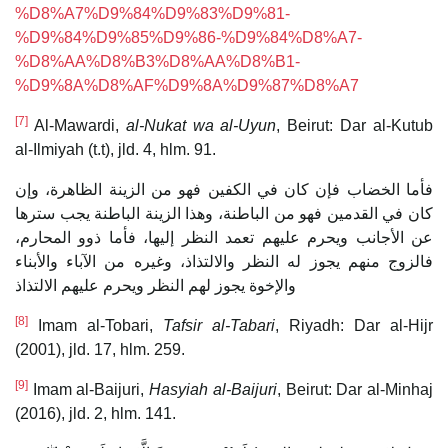
%D8%A7%D9%84%D9%83%D9%81-
%D9%84%D9%85%D9%86-%D9%84%D8%A7-
%D8%AA%D8%B3%D8%AA%D8%B1-
%D9%8A%D8%AF%D9%8A%D9%87%D8%A7
[7]
Al-Mawardi,
al-Nukat wa al-Uyun
, Beirut: Dar al-Kutub
al-Ilmiyah (t.t), jld. 4, hlm. 91.
فأما الخضاب فإن كان في الكفين فهو من الزينة الظاهرة، وإن
كان في القدمين فهو من الباطنة، وهذا الزينة الباطنة يجب سترها
عن الأجانب ويحرم عليهم تعمد النظر إليها، فأما ذوو المحارم،
فالزوج منهم يجوز له النظر والالتذاذ، وغيره من الآباء والأبناء
والإخوة يجوز لهم النظر ويحرم عليهم الالتذاذ
[8]
Imam al-Tobari,
Tafsir al-Tabari
, Riyadh: Dar al-Hijr
(2001), jld. 17, hlm. 259.
[9]
Imam al-Baijuri,
Hasyiah al-Baijuri
, Beirut: Dar al-Minhaj
(2016), jld. 2, hlm. 141.