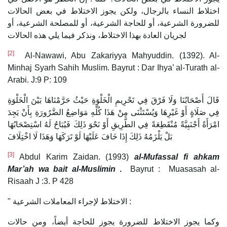
اختلاط النساء بالرجال، ولكن يجوز الاختلاط في بعض الحالات
للضرورة الشرعية، أو للحاجة الشرعية، أو للمصلحة الشرعية، أو
لجريان العادة بهذا الاختلاط، ونذكر فيما يلي هذه الحالات
[2]
Al-Nawawi, Abu Zakariyya Mahyuddin. (1392). Al-
Minhaj Syarh Sahih Muslim. Bayrut : Dar Ihya’ al-Turath al-
Arabi. J:9 P: 109
قَالَ أَصْحَابُنَا وَلَا فَرْقَ فِي تَحْرِيمِ الْخَلْوَةِ حَيْثُ حَرَّمْنَاهَا بَيْنَ الْخَلْوَةِ
فِي صَلَاةٍ أَوْ غَيْرِهَا وَيُسْتَثْنَى مِنْ هَذَا كُلِّهِ مَوَاضِعُ الضَّرُورَةِ بِأَنْ يَجِدَ
امْرَأَةً أَجْنَبِيَّةً مُنْقَطِعَةً فِي الطَّرِيقِ أَوْ نَحْوَ ذَلِكَ فَيُبَاحُ لَهُ اسْتِصْحَابُهَا
بَلْ يَلْزَمُهُ ذَلِكَ إِذَا خَافَ عَلَيْهَا لَوْ تَرَكَهَا وَهَذَا لَا اخْتِلَافَ
[3]
Abdul Karim Zaidan. (1993)
al-Mufassal fi ahkam
Mar’ah wa bait al-Muslimin
.
Bayrut : Muasasah al-
Risaah J :3. P 428
" الاختلاط لإجراء المعاملات الشرعية :
وكما يجوز الاختلاط للضرورة يجوز للحاجة أيضاً، ومن حالات