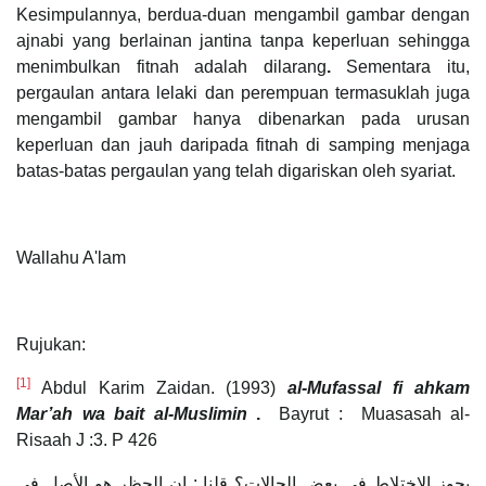
Kesimpulannya, berdua-duan mengambil gambar dengan
ajnabi yang berlainan jantina tanpa keperluan sehingga
menimbulkan fitnah adalah dilarang
.
Sementara itu,
pergaulan antara lelaki dan perempuan termasuklah juga
mengambil gambar hanya dibenarkan pada urusan
keperluan dan jauh daripada fitnah di samping menjaga
batas-batas pergaulan yang telah digariskan oleh syariat.
Wallahu A'lam
Rujukan:
[1]
Abdul Karim Zaidan. (1993)
al-Mufassal fi ahkam
Mar’ah wa bait al-Muslimin
.
Bayrut : Muasasah al-
Risaah J :3. P 426
يجوز الاختلاط في بعض الحالات؟ قلنا : إن الحظر هو الأصل في