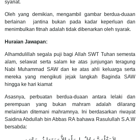
syariat.
Oleh yang demikian, mengambil gambar berdua-duaan
berlainan jantina bukan pada kadar keperluan dan
menimbulkan fitnah adalah tidak dibenarkan oleh syarak.
Huraian Jawapan:
Alhamdulillah segala puji bagi Allah SWT Tuhan semesta
alam, selawat serta salam ke atas junjungan teragung
Nabi Muhammad SAW dan ke atas ahli keluarga serta
mereka yang mengikuti jejak langkah Baginda SAW
hingga ke hari kiamat
Asasnya, perbuatan berdua-duaan antara lelaki dan
perempuan yang bukan mahram adalah dilarang
melainkan ditemani mahramnya. Ini berdasarkan riwayat
Saidina Abdullah bin Abbas RA bahawa Rasulullah S.A.W
bersabda:
لاَ يَخْلُوَنَّ رَجُلٌ بِامرَأَةٍ إِلاَّ وَمَعَهَا ذُو مَحْرَمٍ