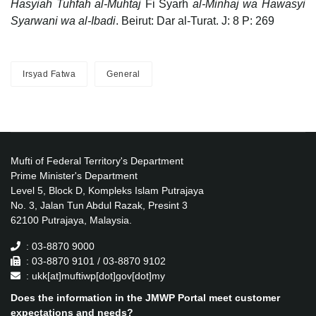
Hasyiah Tuhfah al-Muhtaj
Fi Syarh
al-Minhaj wa Hawasyi
Syarwani wa al-Ibadi
. Beirut: Dar al-Turat. J: 8 P: 269
Irsyad Fatwa
General
Mufti of Federal Territory's Department
Prime Minister's Department
Level 5, Block D, Kompleks Islam Putrajaya
No. 3, Jalan Tun Abdul Razak, Presint 3
62100 Putrajaya, Malaysia.
: 03-8870 9000
: 03-8870 9101 / 03-8870 9102
: ukk[at]muftiwp[dot]gov[dot]my
Does the information in the JMWP Portal meet customer
expectations and needs?