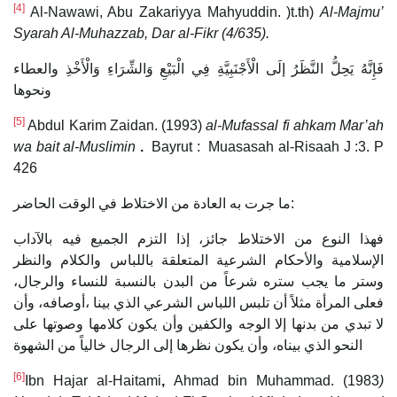
[4]
Al-Nawawi, Abu Zakariyya Mahyuddin. )t.th)
Al-Majmu’
Syarah Al-Muhazzab, Dar al-Fikr (4/635).
فَإِنَّهُ يَحِلُّ النَّظَرُ إلَى الْأَجْنَبِيَّةِ فِي الْبَيْعِ وَالشِّرَاءِ وَالْأَخْذِ والعطاء
ونحوها
[5]
Abdul Karim Zaidan. (1993)
al-Mufassal fi ahkam Mar’ah
wa bait al-Muslimin
.
Bayrut : Muasasah al-Risaah J :3. P
426
ما جرت به العادة من الاختلاط في الوقت الحاضر:
فهذا النوع من الاختلاط جائز، إذا التزم الجميع فيه بالآداب
الإسلامية والأحكام الشرعية المتعلقة باللباس والكلام والنظر
وستر ما يجب ستره شرعاً من البدن بالنسبة للنساء والرجال،
فعلى المرأة مثلاً أن تلبس اللباس الشرعي الذي بينا ،أوصافه، وأن
لا تبدي من بدنها إلا الوجه والكفين وأن يكون كلامها وصوتها على
النحو الذي بيناه، وأن يكون نظرها إلى الرجال خالياً من الشهوة
[6]
Ibn Hajar al-Haitami
,
Ahmad bin Muhammad. (1983
)