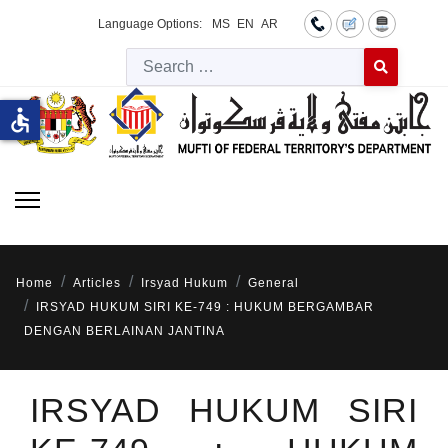
Language Options:
MS
EN
AR
Searc
Type 2 or more 
accessible
Home
Articles
Irsyad Hukum
General
IRSYAD HUKUM SIRI KE-749 : HUKUM BERGAMBAR
DENGAN BERLAINAN JANTINA
IRSYAD HUKUM SIRI