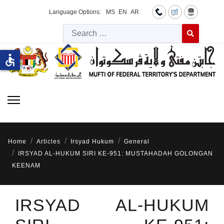
Language Options:
MS
EN
AR
Searc
Type 2 or more 
accessible
Home
Articles
Irsyad Hukum
General
IRSYAD AL-HUKUM SIRI KE-951: MUSTAHADAH GOLONGAN
KEENAM
IRSYAD AL-HUKUM