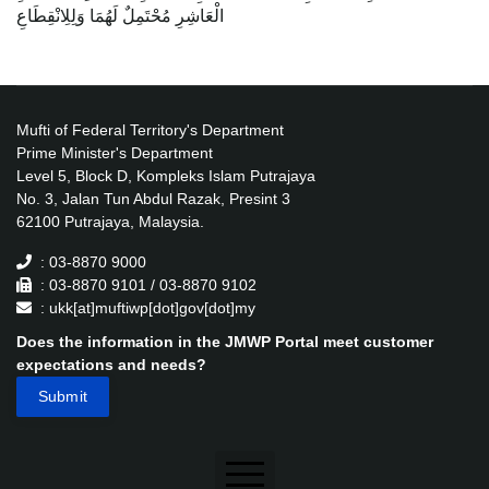
الْعَاشِرِ مُحْتَمِلٌ لَهُمَا وَلِلِانْقِطَاعِ
Mufti of Federal Territory's Department
Prime Minister's Department
Level 5, Block D, Kompleks Islam Putrajaya
No. 3, Jalan Tun Abdul Razak, Presint 3
62100 Putrajaya, Malaysia.
: 03-8870 9000
: 03-8870 9101 / 03-8870 9102
: ukk[at]muftiwp[dot]gov[dot]my
Does the information in the JMWP Portal meet customer
expectations and needs?