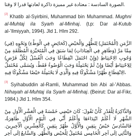
الصورة السادسة : معتادة غير مميزة ذاكرة لعادتها قدرا لا وقتا.
[2]
Khatib al-Syirbini, Muhammad bin Muhammad.
Mughni
al-Muhtaj ila Syarh al-Minhaj
. (t.p: Dar al-Kutub
al-’Ilmiyyah, 1994). Jld 1. Hlm 292.
(فِي) الزَّمَنِ (الْمُحْتَمَلِ) لِلطُّهْرِ وَالْحَيْضِ (كَحَائِضٍ فِي الْوَطْءِ) وَنَحْوِهِ
مِمَّا مَرَّ (وَطَاهِرٍ فِي الْعِبَادَاتِ) لِمَا سَبَقَ فِي الْمُتَحَيِّرَةِ الْمُطْلَقَةِ مِنْ
وُجُوبِ الِاحْتِيَاطِ (وَإِنْ احْتَمَلَ انْقِطَاعًا وَجَبَ الْغُسْلُ لِكُلِّ فَرْضٍ)
لِلِاحْتِيَاطِ أَيْضًا وَإِنْ لَمْ يَحْتَمِلْهُ وَجَبَ الْوُضُوءُ فَقَطْ، وَيُسَمَّى مُحْتَمَلُ
الِانْقِطَاعِ طُهْرًا مَشْكُوكًا فِيهِ وَاَلَّذِي لَا يَحْتَمِلُهُ حَيْضًا مَشْكُوكًا فِيهِ،
[3]
Syihabuddin al-Ramli, Muhammad bin Abi al-’Abbas.
Nihayah al-Muhtaj ila Syarh al-Minhaj
. (Beirut: Dar al-Fikr,
1984.) Jld 1. Hlm 354.
وَالذَّاكِرَةُ لِلْقَدْرِ كَأَنْ تَقُولَ: كَانَ حَيْضِي خَمْسَةً فِي الْعَشْرِ الْأُوَلِ مِنْ
الشَّهْرِ لَا أَعْلَمُ ابْتِدَاءَهَا وَأَعْلَمُ أَنِّي فِي الْيَوْمِ الْأَوَّلِ طَاهِرَةٌ،
فَالسَّادِسُ حَيْضٌ بِيَقِينٍ وَالْأَوَّلُ طُهْرٌ بِيَقِينٍ كَالْعِشْرِينِ الْأَخِيرِينَ.
وَالثَّانِي إلَى آخِرِ الْخَامِسِ مُحْتَمِلٌ لِلْحَيْضِ وَالطُّهْرِ. وَالسَّابِعُ إلَى آخِرِ