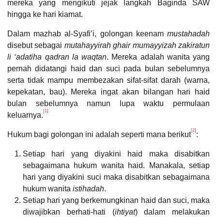
mereka yang mengikuti jejak langkah Baginda SAW
hingga ke hari kiamat.
Dalam mazhab al-Syafi’i, golongan keenam
mustahadah
disebut sebagai
mutahayyirah ghair mumayyizah zakiratun
li ‘adatiha qadran la waqtan
. Mereka adalah wanita yang
pernah didatangi haid dan suci pada bulan sebelumnya
serta tidak mampu membezakan sifat-sifat darah (warna,
kepekatan, bau). Mereka ingat akan bilangan hari haid
bulan sebelumnya namun lupa waktu permulaan
[1]
keluarnya.
[2]
Hukum bagi golongan ini adalah seperti mana berikut
:
Setiap hari yang diyakini haid maka disabitkan
sebagaimana hukum wanita haid. Manakala, setiap
hari yang diyakini suci maka disabitkan sebagaimana
hukum wanita
istihadah
.
Setiap hari yang berkemungkinan haid dan suci, maka
diwajibkan berhati-hati (
ihtiyat
) dalam melakukan