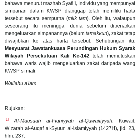
bahawa menurut mazhab Syafi’i, individu yang mempunyai
simpanan dalam KWSP dianggap telah memiliki harta
tersebut secara sempurna (
milk tam
). Oleh itu, walaupun
seseorang itu meninggal dunia sebelum dibenarkan
mengeluarkan simpanannya (belum
tamakkun
), zakat tetap
diwajibkan ke atas harta tersebut. Sehubungan itu,
Mesyuarat Jawatankuasa Perundingan Hukum Syarak
Wilayah Persekutuan Kali Ke-142
telah memutuskan
bahawa waris wajib mengeluarkan zakat daripada wang
KWSP si mati.
Wallahu a'lam
Rujukan:
[1]
Al-Mausuah al-Fiqhiyyah al-Quwaitiyyah
, Kuwait:
Wizarah al-Auqaf al-Syuun al-Islamiyyah (1427H), jld. 23,
hlm. 237.