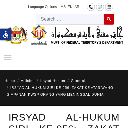
Language Options:
MS
EN
AR
Searc
Type 2 or more 
accessible
Home
Articles
Irsyad Hukum
General
IRSYAD AL-HUKUM SIRI KE-956: ZAKAT KE ATAS WANG
SIMPANAN KWSP ORANG YANG MENINGGAL DUNIA
IRSYAD AL-HUKUM