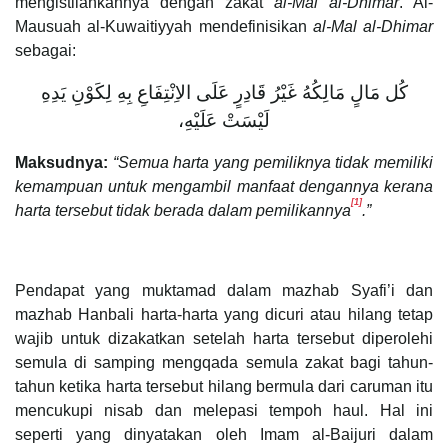
mengistilahkannya dengan zakat
al-Mal al-Dhimar
. Al-
Mausuah al-Kuwaitiyyah mendefinisikan
al-Mal al-Dhimar
sebagai:
كُل مَالٍ مَالِكُهُ غَيْرُ قَادِرٍ عَلَى الاِنْتِفَاعِ بِهِ لِكَوْنِ يَدِهِ
لَيْسَتْ عَلَيْهِ،
Maksudnya:
“Semua harta yang pemiliknya tidak memiliki
kemampuan untuk mengambil manfaat dengannya kerana
[1]
harta tersebut tidak berada dalam pemilikannya
.”
Pendapat yang muktamad dalam mazhab Syafi’i dan
mazhab Hanbali harta-harta yang dicuri atau hilang tetap
wajib untuk dizakatkan setelah harta tersebut diperolehi
semula di samping mengqada semula zakat bagi tahun-
tahun ketika harta tersebut hilang bermula dari caruman itu
mencukupi nisab dan melepasi tempoh haul. Hal ini
seperti yang dinyatakan oleh Imam al-Baijuri dalam