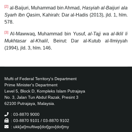
[2]
al-Baijuri, Muhammad bin Ahmad,
Hasyiah al-Baijuri ala
Syarh Ibn Qasim
, Kahirah: Dar al-Hadis (2013), jld. 1, hlm.
578.
[3]
Al-Mawwaq, Muhammad bin Yusuf,
al-Tajj wa al-Iklil li
Mukhtasar al-Khalil
, Beirut: Dar al-Kutub al-Ilmiyyah
(1994), jld. 3, hlm. 146.
Mufti of Federal Territory's Department
Prime Minister's Department
Level 5, Block D, Kompleks Islam Putrajaya
No. 3, Jalan Tun Abdul Razak, Presint 3
62100 Putrajaya, Malaysia.
: 03-8870 9000
: 03-8870 9101 / 03-8870 9102
: ukk[at]muftiwp[dot]gov[dot]my