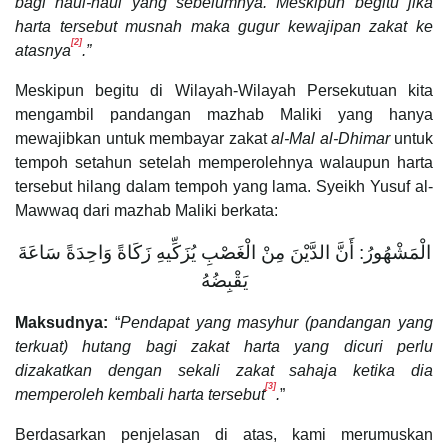
bagi haul-haul yang sebelumnya. Meskipun begitu jika
harta tersebut musnah maka gugur kewajipan zakat ke
[2]
atasnya
.”
Meskipun begitu di Wilayah-Wilayah Persekutuan kita
mengambil pandangan mazhab Maliki yang hanya
mewajibkan untuk membayar zakat
al-Mal al-Dhimar
untuk
tempoh setahun setelah memperolehnya walaupun harta
tersebut hilang dalam tempoh yang lama. Syeikh Yusuf al-
Mawwaq dari mazhab Maliki berkata:
الْمَشْهُورُ: أَنَّ الدَّيْنَ مِنْ الْغَصْبِ يُزَكِّيهِ زَكَاةً وَاحِدَةً سَاعَةَ
يَقْبِضُهُ
Maksudnya:
“
Pendapat yang masyhur (pandangan yang
terkuat) hutang bagi zakat harta yang dicuri perlu
dizakatkan dengan sekali zakat sahaja ketika dia
[3]
memperoleh kembali harta tersebut
.
”
Berdasarkan penjelasan di atas, kami merumuskan