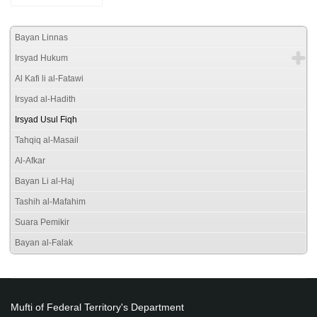
Bayan Linnas
Irsyad Hukum
Al Kafi li al-Fatawi
Irsyad al-Hadith
Irsyad Usul Fiqh
Tahqiq al-Masail
Al-Afkar
Bayan Li al-Haj
Tashih al-Mafahim
Suara Pemikir
Bayan al-Falak
Mufti of Federal Territory's Department