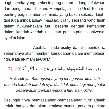
bagi mereka yang berkecimpung dalam bidang kefatwaan
dan pengeluaran hukum. Mempelajari ‘ilmu Usul Fiqh ini
penting bagi membentuk minda yang bukan sekadar faqih,
tapi juga minda
usuliy maqasidiy,
iaitu seorang yang faqih
dalam hukum-hakam furu’ beserta dengan kemahiran
dalam kaedah-kaedah usul dan prinsip-prinsip universal
syari’at Islam.
Apabila minda usuliy dapat dibentuk, ia
sebenarnya akan memberi kemudahan dalam mempelajari
fiqh. Kata al-Imam al-Qarafi:
[2]
وَمَنْ ضَبَطَ الْفِقْهَ بِقَوَاعِدِهِ اسْتَغْنَى عَنْ حِفْظِ أَكْثَرِ الْجُزْئِيَّاتِ
Maksudnya:
Barangsiapa yang menguasai ‘ilmu fiqh
beserta kaedah-kaedah nya, dia tidak perlu lagi menghafal
kebanyakan perkara-perkara furu’ dan juz’iy
.
Sesungguhnya permasalahan-permasalahan furu’ adalah
terlalu banyak dan akan sentiasa muncul perkara-perkara