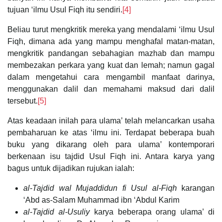
tujuan ‘ilmu Usul Fiqh itu sendiri.
[4]
Beliau turut mengkritik mereka yang mendalami ‘ilmu Usul
Fiqh, dimana ada yang mampu menghafal matan-matan,
mengkritik pandangan sebahagian mazhab dan mampu
membezakan perkara yang kuat dan lemah; namun gagal
dalam mengetahui cara mengambil manfaat darinya,
menggunakan dalil dan memahami maksud dari dalil
tersebut.
[5]
Atas keadaan inilah para ulama’ telah melancarkan usaha
pembaharuan ke atas ‘ilmu ini. Terdapat beberapa buah
buku yang dikarang oleh para ulama’ kontemporari
berkenaan isu tajdid Usul Fiqh ini. Antara karya yang
bagus untuk dijadikan rujukan ialah:
al-Tajdid wal Mujaddidun fi Usul al-Fiqh
karangan
‘Abd as-Salam Muhammad ibn ‘Abdul Karim
al-Tajdid al-Usuliy
karya beberapa orang ulama’ di