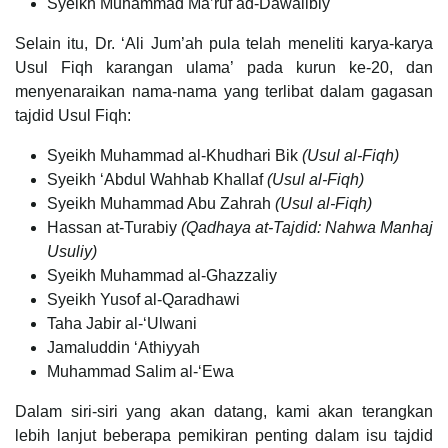
Syeikh Muhammad Ma’ruf ad-Dawalibiy
Selain itu, Dr. ‘Ali Jum’ah pula telah meneliti karya-karya
Usul Fiqh karangan ulama’ pada kurun ke-20, dan
menyenaraikan nama-nama yang terlibat dalam gagasan
tajdid Usul Fiqh:
Syeikh Muhammad al-Khudhari Bik
(Usul al-Fiqh)
Syeikh ‘Abdul Wahhab Khallaf
(Usul al-Fiqh)
Syeikh Muhammad Abu Zahrah
(Usul al-Fiqh)
Hassan at-Turabiy
(Qadhaya at-Tajdid: Nahwa Manhaj
Usuliy)
Syeikh Muhammad al-Ghazzaliy
Syeikh Yusof al-Qaradhawi
Taha Jabir al-‘Ulwani
Jamaluddin ‘Athiyyah
Muhammad Salim al-‘Ewa
Dalam siri-siri yang akan datang, kami akan terangkan
lebih lanjut beberapa pemikiran penting dalam isu tajdid