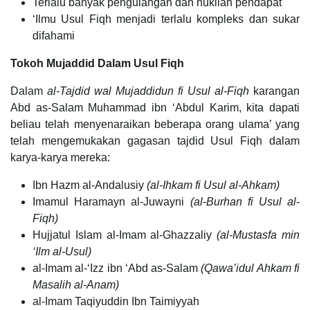
Terlalu banyak pengulangan dan nukilan pendapat
‘Ilmu Usul Fiqh menjadi terlalu kompleks dan sukar
difahami
Tokoh Mujaddid Dalam Usul Fiqh
Dalam
al-Tajdid wal Mujaddidun fi Usul al-Fiqh
karangan
Abd as-Salam Muhammad ibn ‘Abdul Karim, kita dapati
beliau telah menyenaraikan beberapa orang ulama’ yang
telah mengemukakan gagasan tajdid Usul Fiqh dalam
karya-karya mereka:
Ibn Hazm al-Andalusiy
(al-Ihkam fi Usul al-Ahkam)
Imamul Haramayn al-Juwayni
(al-Burhan fi Usul al-
Fiqh)
Hujjatul Islam al-Imam al-Ghazzaliy
(al-Mustasfa min
‘Ilm al-Usul)
al-Imam al-‘Izz ibn ‘Abd as-Salam
(Qawa’idul Ahkam fi
Masalih al-Anam)
al-Imam Taqiyuddin Ibn Taimiyyah