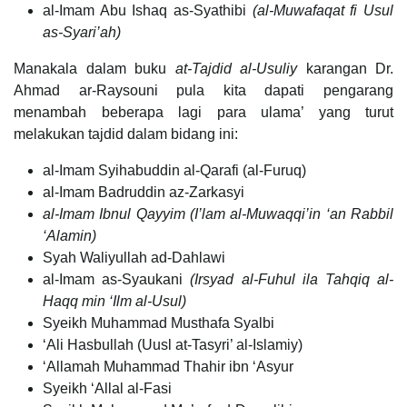
al-Imam Abu Ishaq as-Syathibi
(al-Muwafaqat fi Usul
as-Syari’ah)
Manakala dalam buku
at-Tajdid al-Usuliy
karangan Dr.
Ahmad ar-Raysouni pula kita dapati pengarang
menambah beberapa lagi para ulama’ yang turut
melakukan tajdid dalam bidang ini:
al-Imam Syihabuddin al-Qarafi (al-Furuq)
al-Imam Badruddin az-Zarkasyi
al-Imam Ibnul Qayyim (I’lam al-Muwaqqi’in ‘an Rabbil
‘Alamin)
Syah Waliyullah ad-Dahlawi
al-Imam as-Syaukani
(Irsyad al-Fuhul ila Tahqiq al-
Haqq min ‘Ilm al-Usul)
Syeikh Muhammad Musthafa Syalbi
‘Ali Hasbullah (Uusl at-Tasyri’ al-Islamiy)
‘Allamah Muhammad Thahir ibn ‘Asyur
Syeikh ‘Allal al-Fasi