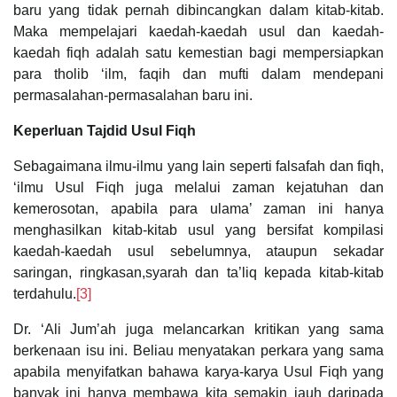
baru yang tidak pernah dibincangkan dalam kitab-kitab.
Maka mempelajari kaedah-kaedah usul dan kaedah-
kaedah fiqh adalah satu kemestian bagi mempersiapkan
para tholib ‘ilm, faqih dan mufti dalam mendepani
permasalahan-permasalahan baru ini.
Keperluan Tajdid Usul Fiqh
Sebagaimana ilmu-ilmu yang lain seperti falsafah dan fiqh,
‘ilmu Usul Fiqh juga melalui zaman kejatuhan dan
kemerosotan, apabila para ulama’ zaman ini hanya
menghasilkan kitab-kitab usul yang bersifat kompilasi
kaedah-kaedah usul sebelumnya, ataupun sekadar
saringan, ringkasan,syarah dan ta’liq kepada kitab-kitab
terdahulu.
[3]
Dr. ‘Ali Jum’ah juga melancarkan kritikan yang sama
berkenaan isu ini. Beliau menyatakan perkara yang sama
apabila menyifatkan bahawa karya-karya Usul Fiqh yang
banyak ini hanya membawa kita semakin jauh daripada