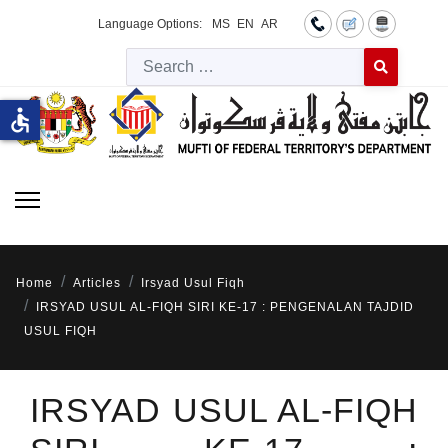
Language Options:
MS
EN
AR
Searc
Type 2 or more 
accessible
Home
Articles
Irsyad Usul Fiqh
IRSYAD USUL AL-FIQH SIRI KE-17 : PENGENALAN TAJDID
USUL FIQH
IRSYAD USUL AL-FIQH