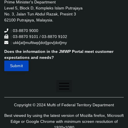
Prime Minister's Department
Level 5, Block D, Kompleks Islam Putrajaya
No. 3, Jalan Tun Abdul Razak, Presint 3
62100 Putrajaya, Malaysia.
: 03-8870 9000
: 03-8870 9101 / 03-8870 9102
: ukk[at]muftiwp[dot]gov[dot]my
Does the information in the JMWP Portal meet customer
expectations and needs?
Disclaimer
Copyright © 2024 Mufti of Federal Territory Department
Security Policy
Best viewed by using the latest version of Mozilla firefox, Microsoft
Privacy Policy
Edge or Google Chrome with minimum screen resolution of
1920x1080