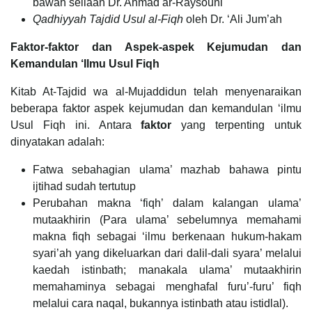
bawah seliaan Dr. Ahmad ar-Raysouni
Qadhiyyah Tajdid Usul al-Fiqh
oleh Dr. ‘Ali Jum’ah
Faktor-faktor dan Aspek-aspek Kejumudan dan
Kemandulan ‘Ilmu Usul Fiqh
Kitab At-Tajdid wa al-Mujaddidun telah menyenaraikan
beberapa faktor aspek kejumudan dan kemandulan ‘ilmu
Usul Fiqh ini. Antara
faktor
yang terpenting untuk
dinyatakan adalah:
Fatwa sebahagian ulama’ mazhab bahawa pintu
ijtihad sudah tertutup
Perubahan makna ‘fiqh’ dalam kalangan ulama’
mutaakhirin (Para ulama’ sebelumnya memahami
makna fiqh sebagai ‘ilmu berkenaan hukum-hakam
syari’ah yang dikeluarkan dari dalil-dali syara’ melalui
kaedah istinbath; manakala ulama’ mutaakhirin
memahaminya sebagai menghafal furu’-furu’ fiqh
melalui cara naqal, bukannya istinbath atau istidlal).