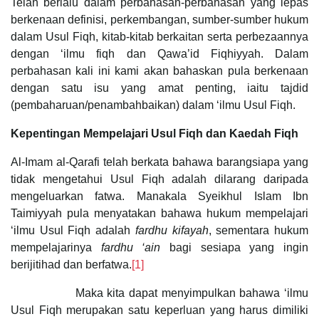
Telah berlalu dalam perbahasan-perbahasan yang lepas
berkenaan definisi, perkembangan, sumber-sumber hukum
dalam Usul Fiqh, kitab-kitab berkaitan serta perbezaannya
dengan ‘ilmu fiqh dan Qawa’id Fiqhiyyah. Dalam
perbahasan kali ini kami akan bahaskan pula berkenaan
dengan satu isu yang amat penting, iaitu tajdid
(pembaharuan/penambahbaikan) dalam ‘ilmu Usul Fiqh.
Kepentingan Mempelajari Usul Fiqh dan Kaedah Fiqh
Al-Imam al-Qarafi telah berkata bahawa barangsiapa yang
tidak mengetahui Usul Fiqh adalah dilarang daripada
mengeluarkan fatwa. Manakala Syeikhul Islam Ibn
Taimiyyah pula menyatakan bahawa hukum mempelajari
‘ilmu Usul Fiqh adalah
fardhu kifayah
, sementara hukum
mempelajarinya
fardhu ‘ain
bagi sesiapa yang ingin
berijitihad dan berfatwa.
[1]
Maka kita dapat menyimpulkan bahawa ‘ilmu
Usul Fiqh merupakan satu keperluan yang harus dimiliki