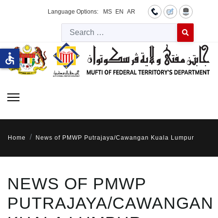
Language Options:
MS
EN
AR
Searc
Type 2 or more 
accessible
Home
News of PMWP Putrajaya/Cawangan Kuala Lumpur
NEWS OF PMWP
PUTRAJAYA/CAWANGAN