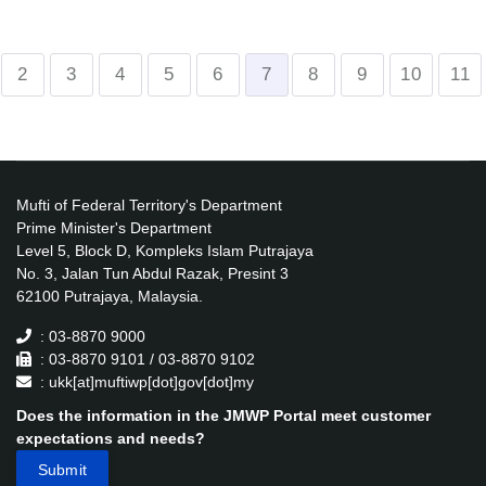
2
3
4
5
6
7
8
9
10
11
Mufti of Federal Territory's Department
Prime Minister's Department
Level 5, Block D, Kompleks Islam Putrajaya
No. 3, Jalan Tun Abdul Razak, Presint 3
62100 Putrajaya, Malaysia.
: 03-8870 9000
: 03-8870 9101 / 03-8870 9102
: ukk[at]muftiwp[dot]gov[dot]my
Does the information in the JMWP Portal meet customer
expectations and needs?