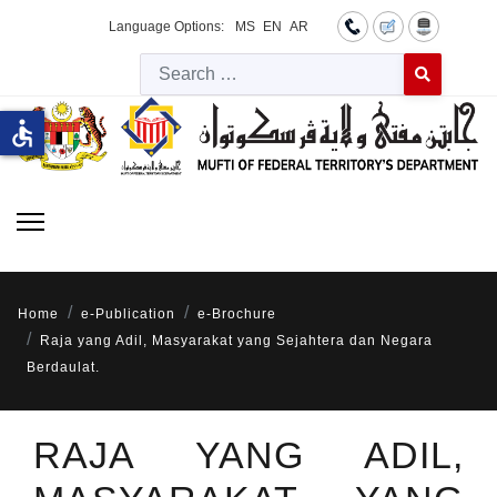
Language Options:
MS
EN
AR
Searc
Type 2 or more 
accessible
Home
e-Publication
e-Brochure
Raja yang Adil, Masyarakat yang Sejahtera dan Negara
Berdaulat.
RAJA YANG ADIL,