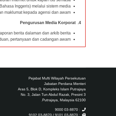
hasa Inggeris) melalui sistem media.
ian maklumat kepada agensi dan awam.
4. Pengurusan Media Korporat
oran berita dalaman dan arkib berita.
duan, pertanyaan dan cadangan awam.
Pejabat Mufti Wilayah Persekutuan
Jabatan Perdana Menteri
Aras 5, Blok D, Kompleks Islam Putrajaya
No. 3, Jalan Tun Abdul Razak, Presint 3
62100 Putrajaya, Malaysia.
: 03-8870 9000
: 03-8870 9101 / 03-8870 9102