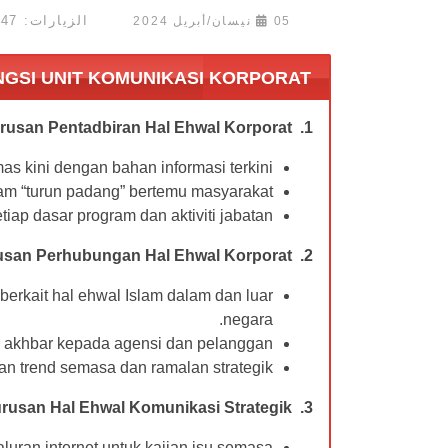
الزيارات: 19647
05 نيسان/أبريل 2024
NGSI UNIT KOMUNIKASI KORPORAT
1. Pengurusan Pentadbiran Hal Ehwal Korporat
 kini dengan bahan informasi terkini.
m “turun padang” bertemu masyarakat.
iap dasar program dan aktiviti jabatan.
2. Pengurusan Perhubungan Hal Ehwal Korporat
erkait hal ehwal Islam dalam dan luar
negara.
 akhbar kepada agensi dan pelanggan.
n trend semasa dan ramalan strategik.
rusan Hal Ehwal Komunikasi Strategik
3.
ran internet untuk kajian isu semasa.