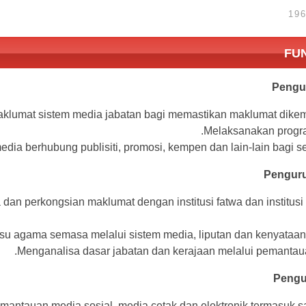
FU
klumat sistem media jabatan bagi memastikan maklumat dikemas
Melaksanakan progra
ia berhubung publisiti, promosi, kempen dan lain-lain bagi set
n perkongsian maklumat dengan institusi fatwa dan institusi b
su agama semasa melalui sistem media, liputan dan kenyataan
Menganalisa dasar jabatan dan kerajaan melalui pemantaua
Pengu
ntauan media sosial, media cetak dan elektronik termasuk salu