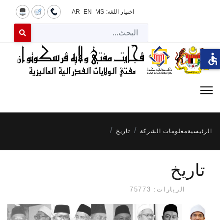
اختيار اللغة:
MS
EN
AR
البح
 for results.
accessible
الرئيسية
معلومات الشركة
تاريخ
تاريخ
الزيارات: 75773