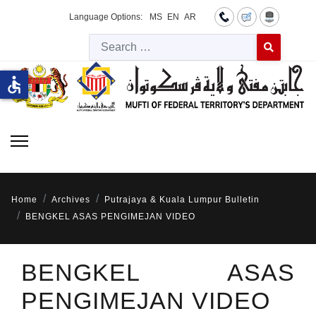
Language Options:
MS
EN
AR
Searc
Type 2 or more 
accessible
Home
Archives
Putrajaya & Kuala Lumpur Bulletin
BENGKEL ASAS PENGIMEJAN VIDEO
BENGKEL ASAS
PENGIMEJAN VIDEO