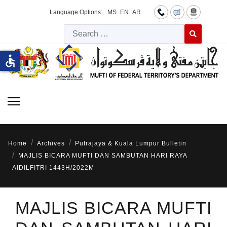
Language Options:
MS
EN
AR
Searc
Type 2 or more 
accessible
Home
Archives
Putrajaya & Kuala Lumpur Bulletin
MAJLIS BICARA MUFTI DAN SAMBUTAN HARI RAYA
AIDILFITRI 1443H/2022M
MAJLIS BICARA MUFTI