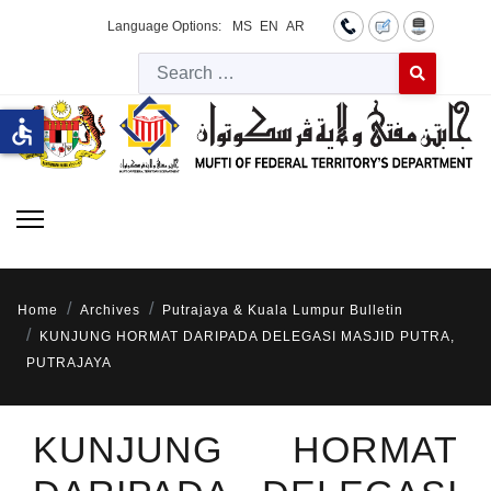
Language Options:
MS
EN
AR
Searc
Type 2 or more 
accessible
Home
Archives
Putrajaya & Kuala Lumpur Bulletin
KUNJUNG HORMAT DARIPADA DELEGASI MASJID PUTRA,
PUTRAJAYA
KUNJUNG HORMAT