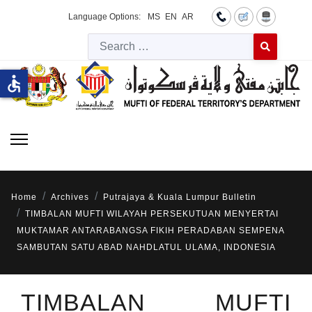
Language Options:
MS
EN
AR
Searc
Type 2 or more 
accessible
Home
Archives
Putrajaya & Kuala Lumpur Bulletin
TIMBALAN MUFTI WILAYAH PERSEKUTUAN MENYERTAI
MUKTAMAR ANTARABANGSA FIKIH PERADABAN SEMPENA
SAMBUTAN SATU ABAD NAHDLATUL ULAMA, INDONESIA
TIMBALAN MUFTI