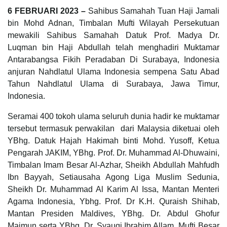
6 FEBRUARI 2023 –
Sahibus Samahah Tuan Haji Jamali
bin Mohd Adnan, Timbalan Mufti Wilayah Persekutuan
mewakili Sahibus Samahah Datuk Prof. Madya Dr.
Luqman bin Haji Abdullah telah menghadiri Muktamar
Antarabangsa Fikih Peradaban Di Surabaya, Indonesia
anjuran Nahdlatul Ulama Indonesia sempena Satu Abad
Tahun Nahdlatul Ulama di Surabaya, Jawa Timur,
Indonesia.
Seramai 400 tokoh ulama seluruh dunia hadir ke muktamar
tersebut termasuk perwakilan dari Malaysia diketuai oleh
YBhg. Datuk Hajah Hakimah binti Mohd. Yusoff, Ketua
Pengarah JAKIM, YBhg. Prof. Dr. Muhammad Al-Dhuwaini,
Timbalan Imam Besar Al-Azhar, Sheikh Abdullah Mahfudh
Ibn Bayyah, Setiausaha Agong Liga Muslim Sedunia,
Sheikh Dr. Muhammad Al Karim Al Issa, Mantan Menteri
Agama Indonesia, Ybhg. Prof. Dr K.H. Quraish Shihab,
Mantan Presiden Maldives, YBhg. Dr. Abdul Ghofur
Maimun serta YBhg. Dr. Syauqi Ibrahim Allam, Mufti Besar