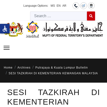
Language Options:
MS
EN
AR
Searc
Type 2 or more 
accessible
Home
Archives
Putrajaya & Kuala Lumpur Bulletin
SESI TAZKIRAH DI KEMENTERIAN KEWANGAN MALAYSIA
SESI TAZKIRAH DI
KEMENTERIAN