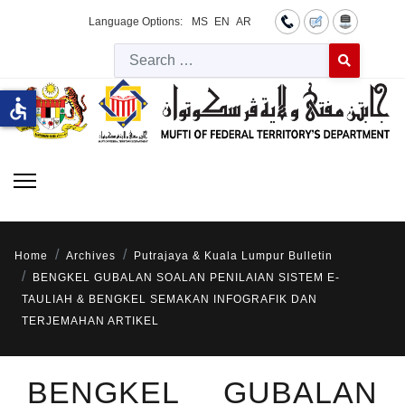
Language Options:
MS
EN
AR
Searc
Type 2 or more 
accessible
Home
Archives
Putrajaya & Kuala Lumpur Bulletin
BENGKEL GUBALAN SOALAN PENILAIAN SISTEM E-
TAULIAH & BENGKEL SEMAKAN INFOGRAFIK DAN
TERJEMAHAN ARTIKEL
BENGKEL GUBALAN