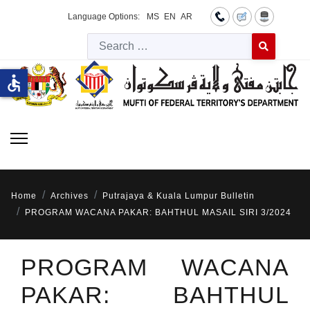
Language Options:
MS
EN
AR
Searc
Type 2 or more 
accessible
Home
Archives
Putrajaya & Kuala Lumpur Bulletin
PROGRAM WACANA PAKAR: BAHTHUL MASAIL SIRI 3/2024
PROGRAM WACANA
PAKAR: BAHTHUL