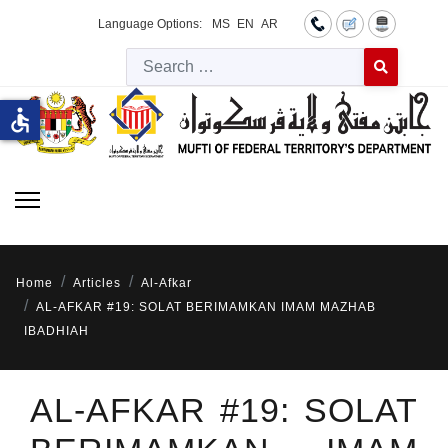
Language Options:
MS
EN
AR
Searc
Type 2 or more 
accessible
Home
Articles
Al-Afkar
AL-AFKAR #19: SOLAT BERIMAMKAN IMAM MAZHAB
IBADHIAH
AL-AFKAR #19: SOLAT