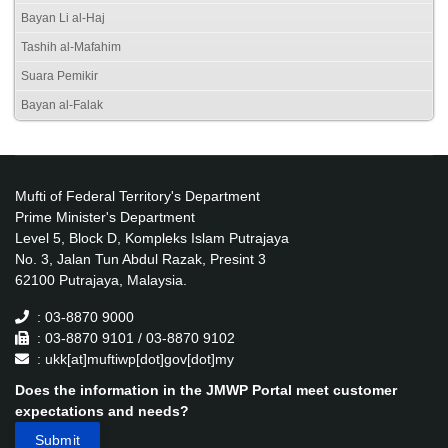
Bayan Li al-Haj
Tashih al-Mafahim
Suara Pemikir
Bayan al-Falak
Mufti of Federal Territory's Department
Prime Minister's Department
Level 5, Block D, Kompleks Islam Putrajaya
No. 3, Jalan Tun Abdul Razak, Presint 3
62100 Putrajaya, Malaysia.
: 03-8870 9000
: 03-8870 9101 / 03-8870 9102
: ukk[at]muftiwp[dot]gov[dot]my
Does the information in the JMWP Portal meet customer
expectations and needs?