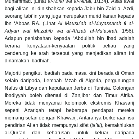
Muḥammad. (Lihat
al-Milal wa al-Nihal,
1/134). Asas awal
bagi aliran ini dinisbahkan kepada Jabir bin Zaid al-Azdi,
seorang tabi’in yang juga merupakan murid kanan kepada
Ibn ‘Abbas RA. (Lihat
Al Mausu'ah al-Muyassarah fi al-
Adyan wal Mazahib wa al-Ahzab al-Mu’asirah
, 1/58).
Adapun penisbahan kepada ‘Abdullah bin Ibad adalah
kerana kenyataan-kenyaatan politik beliau yang
cenderung ke arah tersebut yang menjadikan aliran ini
dinamakan Ibadhiah.
Majoriti pengikut Ibadiah pada masa kini berada di Oman
selain daripada, Lembah Mzab di Algeria, pergunungan
Nafus di Libya dan kepulauan Jerba di Tunisia. Golongan
Ibadiyyah boleh ditemui di Zanjibar dan Timur Afrika.
Mereka tidak menyamai kelompok ekstremis Khawarij
seperti Azariqah tetapi beberapa pendapat mereka
memang selari dengan Khawarij. Antaranya berkenaan isu
pendirian Allah tidak mempunyai sifat (
ta’til
), kemakhlukan
al-Qur’an dan keharusan untuk keluar daripada