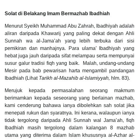
Solat di Belakang Imam Bermazhab Ibadhiah
Menurut Syeikh Muhammad Abu Zahrah, Ibadhiyah adalah
aliran daripada Khawarij yang paling dekat dengan Ahli
Sunnah wa al-Jama’ah yang lebih terbuka dari sisi
pemikiran dan manhajnya. Para ulama’ Ibadhiyah yang
hebat juga jauh daripada sifat melampau serta mempunyai
susur galur tradisi fiqh yang baik. Malah, undang-undang
Mesir pada bab pewarisan harta mengambil pandangan
Ibadhiah (Lihat
Tarikh al-Mazahib al-Islamiyyah,
hlm. 83).
Merujuk kepada permasalahan seorang makmum
berimamkan kepada seseorang yang berlainan mazhab,
kami cenderung bahawa ianya dibolehkan sah solat jika
menepati rukun dan syaratnya. Ini kerana, walaupun ianya
tidak tergolong daripada Ahli Sunnah wal Jama’ah, fiqh
Ibadhiah masih tergolong dalam kalangan 8 mazhab
utama yang diterima dalam Islam khususnya al-Azhar al-