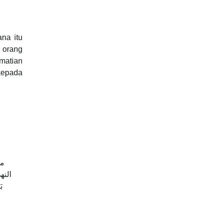
na itu
h orang
matian
kepada
ما