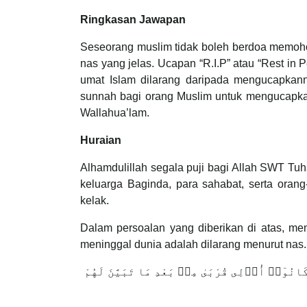
Ringkasan Jawapan
Seseorang muslim tidak boleh berdoa memoho
nas yang jelas. Ucapan “R.I.P” atau “Rest i
umat Islam dilarang daripada mengucapkan
sunnah bagi orang Muslim untuk mengucapka
Wallahua’lam.
Huraian
Alhamdulillah segala puji bagi Allah SWT T
keluarga Baginda, para sahabat, serta orang
kelak.
Dalam persoalan yang diberikan di atas, m
meninggal dunia adalah dilarang menurut nas. I
كَانُوٓا۟ أُو۟لِى قُرْبَىٰ مِنۢ بَعْدِ مَا تَبَيَّنَ لَهُمْ