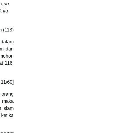
rang
 itu
h (113)
a dalam
am dan
emohon
t 116,
, 11/60]
 orang
p, maka
h Islam
ketika