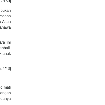
, 2/159]
 bukan
emohon
a Allah
bahawa
ra ini
nbali.
k-anak
h
, 4/43]
g mati
dengan
adanya