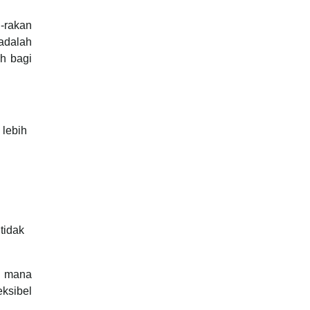
-rakan
adalah
h bagi
lebih
tidak
i mana
ksibel