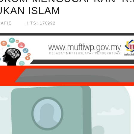
UKAN ISLAM
RAFIE
HITS: 170992