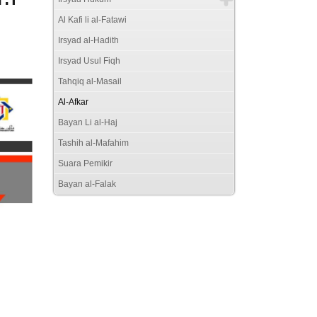
Al Kafi li al-Fatawi
Irsyad al-Hadith
Irsyad Usul Fiqh
Tahqiq al-Masail
Al-Afkar
Bayan Li al-Haj
Tashih al-Mafahim
Suara Pemikir
Bayan al-Falak