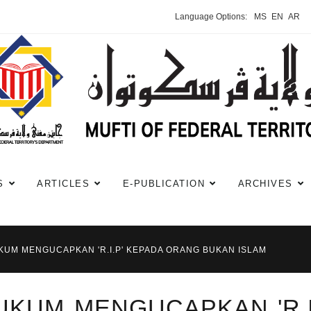
Language Options:
MS
EN
AR
S
ARTICLES
E-PUBLICATION
ARCHIVES
UKUM MENGUCAPKAN 'R.I.P' KEPADA ORANG BUKAN ISLAM
UKUM MENGUCAPKAN 'R.I