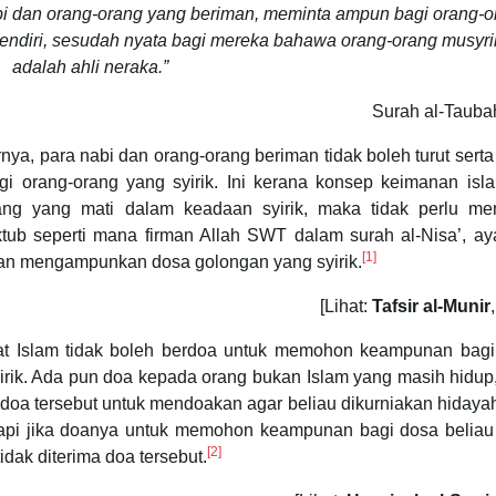
bi dan orang-orang yang beriman, meminta ampun bagi orang-o
sendiri, sesudah nyata bagi mereka bahawa orang-orang musyrik
adalah ahli neraka.”
Surah al-Tauba
nya, para nabi dan orang-orang beriman tidak boleh turut sert
orang-orang yang syirik. Ini kerana konsep keimanan isl
ng yang mati dalam keadaan syirik, maka tidak perlu m
tub seperti mana firman Allah SWT dalam surah al-Nisa’, aya
[1]
an mengampunkan dosa golongan yang syirik.
[Lihat:
Tafsir al-Munir
t Islam tidak boleh berdoa untuk memohon keampunan bagi
yirik. Ada pun doa kepada orang bukan Islam yang masih hidu
an doa tersebut untuk mendoakan agar beliau dikurniakan hidaya
tapi jika doanya untuk memohon keampunan bagi dosa beliau 
[2]
ak diterima doa tersebut.