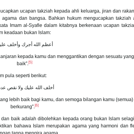
apkan ucapan takziah kepada ahli keluarga, jiran dan rakan
ra agama dan bangsa. Bahkan hukum mengucapkan takziah 
kata Imam al-Syafie dalam kitabnya berkenaan ucapan takzia
am keadaan bukan Islam:
أعظم الله أجرك وأخلف علي
njaran kepada kamu dan menggantikan dengan sesuatu yang 
[5]
baik”.
 pula seperti berikut:
أخلف الله عليك ولا نقص عد
ng lebih baik bagi kamu, dan semoga bilangan kamu (semua) 
[6]
berkurang”.
 dan baik adalah dibolehkan kepada orang bukan Islam selag
ktikan bahawa Islam merupakan agama yang harmoni dan fle
ongan tanpa mengira agama.