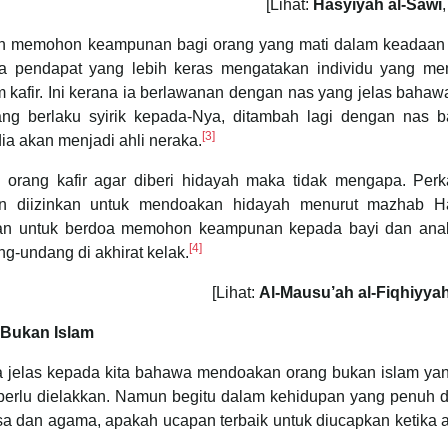
[Lihat:
Hasyiyah al-Sawi
tan memohon keampunan bagi orang yang mati dalam keadaan
ada pendapat yang lebih keras mengatakan individu yang m
m kafir. Ini kerana ia berlawanan dengan nas yang jelas bahaw
g berlaku syirik kepada-Nya, ditambah lagi dengan nas 
[3]
ia akan menjadi ahli neraka.
rang kafir agar diberi hidayah maka tidak mengapa. Perka
an diizinkan untuk mendoakan hidayah menurut mazhab Ha
kan untuk berdoa memohon keampunan kepada bayi dan ana
[4]
ng-undang di akhirat kelak.
[Lihat:
Al-Mausu’ah al-Fiqhiyya
 Bukan Islam
a jelas kepada kita bahawa mendoakan orang bukan islam yan
n perlu dielakkan. Namun begitu dalam kehidupan yang penuh 
a dan agama, apakah ucapan terbaik untuk diucapkan ketika 