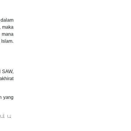
 dalam
m, maka
i mana
Islam.
d SAW,
akhirat
m yang
مَا كَان