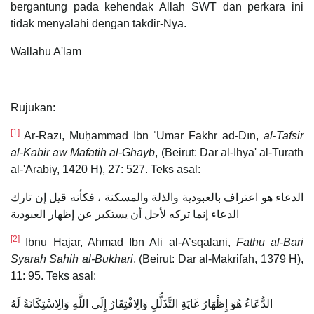
bergantung pada kehendak Allah SWT dan perkara ini
tidak menyalahi dengan takdir-Nya.
Wallahu A'lam
Rujukan:
[1]
Ar-Rāzī, Muḥammad Ibn ʿUmar Fakhr ad-Dīn,
al-Tafsir
al-Kabir aw Mafatih al-Ghayb
, (Beirut: Dar al-Ihya' al-Turath
al-'Arabiy, 1420 H), 27: 527. Teks asal:
الدعاء هو اعتراف بالعبودية والذلة والمسكنة ، فكأنه قيل إن تارك
الدعاء إنما تركه لأجل أن يستكبر عن إظهار العبودية
[2]
Ibnu Hajar, Ahmad Ibn Ali al-A’sqalani,
Fathu al-Bari
Syarah Sahih al-Bukhari
, (Beirut: Dar al-Makrifah, 1379 H),
11: 95. Teks asal:
الدُّعَاءُ هُوَ إِظْهَارُ غَايَةِ التَّذَلُّلِ وَالِافْتِقَارُ إِلَى اللَّهِ وَالِاسْتِكَانَةُ لَهُ