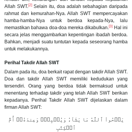
[2]
Allah SWT.
Selain itu, doa adalah sebahagian daripada
rahmat dan kemurahan-Nya. Allah SWT mempercayakan
hamba-hamba-Nya untuk berdoa kepada-Nya, lalu
[3]
memastikan bahawa doa-doa mereka dikabulkan.
Hal ini
secara jelas menggambarkan kepentingan ibadah berdoa.
Bahkan, menjadi suatu tuntutan kepada seseorang hamba
untuk melakukannya.
Perihal Takdir Allah SWT
Dalam pada itu, doa berkait rapat dengan takdir Allah SWT.
Doa dan takdir Allah SWT memiliki kedudukan yang
tersendiri. Orang yang berdoa tidak bermaksud untuk
menentang terhadap takdir yang telah Allah SWT berikan
kepadanya. Perihal Takdir Allah SWT dijelaskan dalam
firman Allah SWT:
يَمۡحُواْ ٱللَّهُ مَا يَشَآءُ وَيُثۡبِتُۖ وَعِندَهُۥٓ أُمُّ
ٱلۡكِتَٰبِ