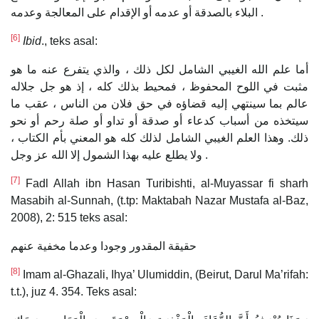
البلاء بالصدقة أو عدمه أو الإقدام على المعالجة وعدمه .
[6]
Ibid
., teks asal:
أما علم الله الغيبي الشامل لكل ذلك ، والذي يتفرع عنه ما هو
مثبت في اللوح المحفوظ ، فمحيط بذلك كله ، إذ هو جل جلاله
عالم بما سينتهي إليه قضاؤه في حق فلان من الناس ، عقب ما
سيتخذه من أسباب كدعاء أو صدقة أو تداو أو صلة رحم أو نحو
ذلك. وهذا العلم الغيبي الشامل لذلك كله هو المعني بأم الكتاب ،
ولا يطلع عليه بهذا الشمول إلا الله عز وجل .
[7]
Fadl Allah ibn Hasan Turibishti, al-Muyassar fi sharh
Masabih al-Sunnah, (t.tp: Maktabah Nazar Mustafa al-Baz,
2008), 2: 515 teks asal:
حقيقة المقدور وجودا وعدما مخفية عنهم
[8]
Imam al-Ghazali, Ihya’ Ulumiddin, (Beirut, Darul Ma’rifah:
t.t.), juz 4. 354. Teks asal: