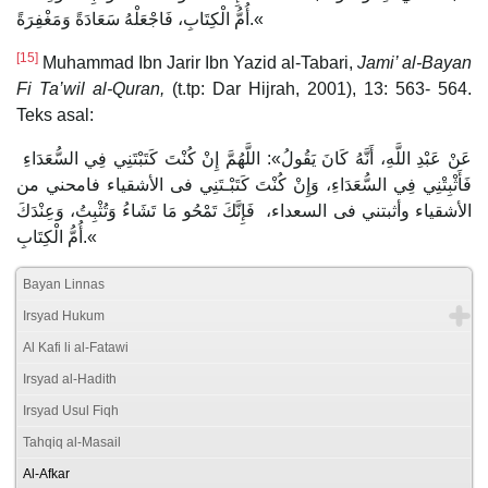
أُمُّ الْكِتَابِ، فَاجْعَلْهُ سَعَادَةً وَمَغْفِرَةً.«
[15]
Muhammad Ibn Jarir Ibn Yazid al-Tabari,
Jami’ al-Bayan
Fi Ta’wil al-Quran,
(t.tp: Dar Hijrah, 2001), 13: 563- 564.
Teks asal:
عَنْ عَبْدِ اللَّهِ، أَنَّهُ كَانَ يَقُولُ»: اللَّهُمَّ إِنْ كُنْتَ كَتَبْتَنِي فِي السُّعَدَاءِ
فَأَثْبِتْنِي فِي السُّعَدَاءِ، وَإِنْ كُنْتَ كَتَبْـتَنِي فى الأشقياء فامحني من
الأشقياء وأثبتني فى السعداء، فَإِنَّكَ تَمْحُو مَا تَشَاءُ وَتُثْبِتُ، وَعِنْدَكَ
أُمُّ الْكِتَابِ.«
Bayan Linnas
Irsyad Hukum
Al Kafi li al-Fatawi
Irsyad al-Hadith
Irsyad Usul Fiqh
Tahqiq al-Masail
Al-Afkar