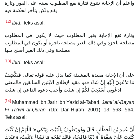
واعلم أن الإجابة تتنوع فتارة يقع المطلوب بعينه على الفور وتارة
يقع ولكن يتأخر لحكمة فيه
[12]
Ibid
., teks asal:
وتارة تقع الإجابة بغير المطلوب حيث لا يكون في المطلوب
مصلحة ناجزة وفي ذلك الغير مصلحة ناجزة أو يكون في المطلوب
مصلحة وفي ذلك الغير أصلح منها
[13]
Ibid
., teks asal:
على أن الإجابة مقيدة بالمشيئة كما يدل عليه قوله تعالى فَيَكْشِفُ
مَا تَدْعُونَ إِلَيْهِ إِنْ شَاءَ فهو مقيد لإطلاق الآيتين السابقين فالمعنى
ادْعُونِي أَسْتَجِبْ لَكُمْ إن شئت وأجيب دعوة الداعي إن شئت
[14]
Muhammad Ibn Jarir Ibn Yazid al-Tabari,
Jami’ al-Bayan
Fi Ta’wil al-Quran,
(t.tp: Dar Hijrah, 2001), 13: 563- 564.
Teks asal:
أَنَّ عُمَرَ بْنَ الْخَطَّابِ قَالَ وَهُوَ يَطُوفُ بِالْبَيْتِ وَيَبْكِي»: اللَّهُمَّ إِنْ كُنْتَ
كَتَبْتَ عَلَيَّ شِقْوَةً أَوْ ذَنْبًا فَامْحُهُ، فَإِنَّكَ تَمْحُو مَا تَشَاءُ وَتُثْبِتُ، وَعِنْدَكَ