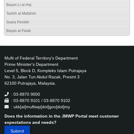
Bayan Li al-Haj
Tashih al-Mafahim
Suara Pemikir
Bayan al-Falak
Mufti of Federal Territory's Department
Prime Minister's Department
Level 5, Block D, Kompleks Islam Putrajaya
No. 3, Jalan Tun Abdul Razak, Presint 3
62100 Putrajaya, Malaysia.
: 03-8870 9000
: 03-8870 9101 / 03-8870 9102
: ukk[at]muftiwp[dot]gov[dot]my
Does the information in the JMWP Portal meet customer
expectations and needs?