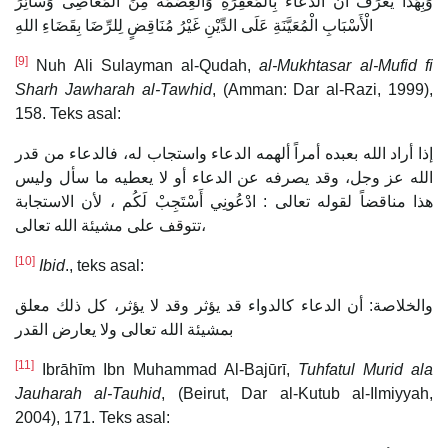
وَبِهَذَا يُعْرَفُ أَنَّ الدُّعَاءَ بِالْمَغْفِرَةِ وَالْعِصْمَةَ مِنَ الْمَعَاصِى وَسَائِرَ
الْأَسْبَابِ الْمُعَيَّنَةِ عَلَى الدِّيْنِ غَيْرُ مُنَاقِضٍ لِلرِّضَا بِقَضَاءِ اللهِ
[9]
Nuh Ali Sulayman al-Qudah,
al-Mukhtasar al-Mufid fi
Sharh Jawharah al-Tawhid
, (Amman: Dar al-Razi, 1999),
158. Teks asal:
إذا أراد الله بعبده أمراً ألهمه الدعاء واستجاب له، فالدعاء من قدر
الله عز وجل، وقد يصرفه عن الدعاء أو لا يعطيه ما سأل وليس
هذا مناقضاً لقوله تعالى : ادْعُونِي أَسْتَجِبْ لَكُم ، لأن الاستجابة
تتوقف على مشيئة الله تعالى،
[10]
Ibid
., teks asal:
والخلاصة: أن الدعاء كالدواء قد يؤثر وقد لا يؤثر، كل ذلك معلق
بمشيئة الله تعالى ولا يعارض القدر
[11]
Ibrāhīm Ibn Muhammad Al-Bajūrī,
Tuhfatul Murid
ala
Jauharah al-Tauhid
, (Beirut, Dar al-Kutub al-Ilmiyyah,
2004), 171. Teks asal: