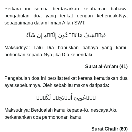
Perkara ini semua berdasarkan kefahaman bahawa
pengabulan doa yang terikat dengan kehendak-Nya
sebagaimana dalam firman Allah SWT:
فَيَكۡشِفُ مَا تَدۡعُونَ إِلَيۡهِ إِن شَآءَ
Maksudnya: Lalu Dia hapuskan bahaya yang kamu
pohonkan kepada-Nya jika Dia kehendaki
Surat al-An’am (41)
Pengabulan doa ini bersifat terikat kerana kemutlakan dua
ayat sebelumnya. Oleh sebab itu makna daripada:
ٱدۡعُونِيٓ أَسۡتَجِبۡ لَكُمۡۚ
Maksudnya: Berdoalah kamu kepada-Ku nescaya Aku
perkenankan doa permohonan kamu.
Surat Ghafir (60)