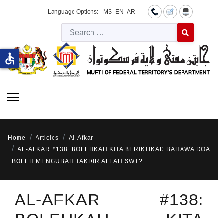
Language Options:
MS
EN
AR
Searc
Type 2 or more 
accessible
Home
Articles
Al-Afkar
AL-AFKAR #138: BOLEHKAH KITA BERIKTIKAD BAHAWA DOA
BOLEH MENGUBAH TAKDIR ALLAH SWT?
AL-AFKAR #138: