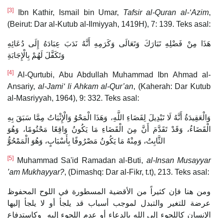
[3]
Ibn Kathir, Ismail bin Umar,
Tafsir al-Quran al-‘Azim
,
(Beirut: Dar al-Kutub al-Ilmiyyah, 1419H), 7: 139. Teks asal:
هَذَا مِنْ فَضْلِهِ تَبَارَكَ وَتَعَالَى وَكَرَمِهِ أَنَّهُ نَدَبَ عِبَادَهُ إِلَى دُعَائِهِ
وَتَكَفَّلَ لَهُمْ بِالْإِجَابَةِ
[4]
Al-Qurtubi, Abu Abdullah Muhammad Ibn Ahmad al-
Ansariy,
al-Jami‘ li Ahkam al-Qur’an
, (Kaherah: Dar Kutub
al-Masriyyah, 1964), 9: 332. Teks asal:
وَالْعَقِيدَةُ أَنَّهُ لَا تَبْدِيلَ لِقَضَاءِ اللَّهِ، وَهَذَا الْمَحْوُ وَالْإِثْبَاتُ مِمَّا سَبَقَ بِهِ
الْقَضَاءُ، وَقَدْ تَقَدَّمَ أَنَّ مِنَ الْقَضَاءِ مَا يَكُونُ وَاقِعًا مَحْتُومًا، وَهُوَ
الثَّابِتُ، وَمِنْهُ مَا يَكُونُ مَصْرُوفًا بِأَسْبَابٍ، وَهُوَ الْمَمْحُوُّ
[5]
Muhammad Sa'id Ramadan al-Buti,
al-Insan Musayyar
’am Mukhayyar?
, (Dimashq: Dar al-Fikr, t.t), 213. Teks asal:
ومن هنا فإن كثيراً من الأقضية المسطورة في اللوح المحفوظ
عرضة للتغير والتبدل لموجب أسباب قد يلجأ أو لا يلجأ إليها
الإنسان كاللجوء إلى الله بالدعاء أو عدم اللجوء إليه وكاستدفاع