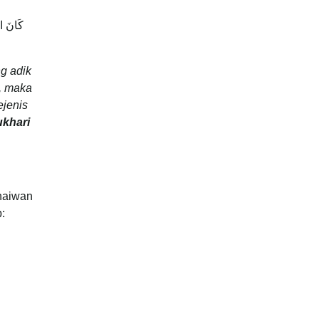
كَانَ ال
g adik
g, maka
ejenis
ukhari
haiwan
: