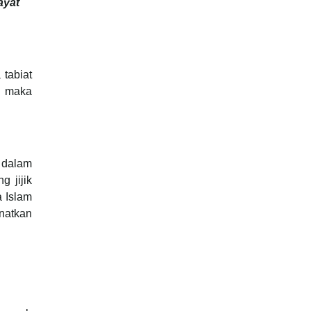
ayat
tabiat
n maka
 dalam
 jijik
a Islam
natkan