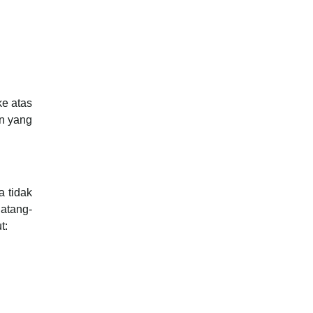
ke atas
an yang
a tidak
atang-
t: