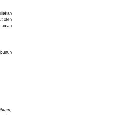
liakan
ut oleh
inuman
ibunuh
ihram;