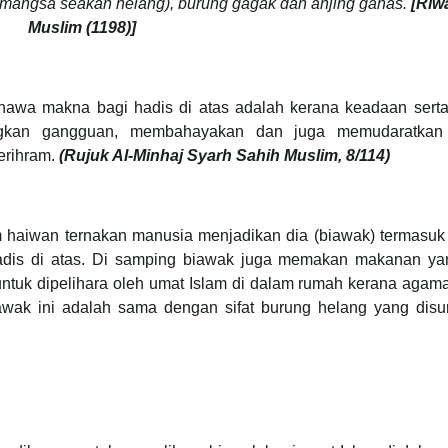
g pemangsa seakan helang), burung gagak dan anjing ganas.
[Riw
Muslim (1198)]
awa makna bagi hadis di atas adalah kerana keadaan serta 
angkan gangguan, membahayakan dan juga memudaratka
erihram.
(Rujuk Al-Minhaj Syarh Sahih Muslim, 8/114)
 haiwan ternakan manusia menjadikan dia (biawak) termasuk
hadis di atas. Di samping biawak juga memakan makanan yang
untuk dipelihara oleh umat Islam di dalam rumah kerana agam
awak ini adalah sama dengan sifat burung helang yang disu