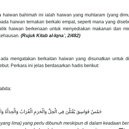
wa haiwan bahimah ini ialah haiwan yang muhtaram (yang dimu
pada haiwan ternakan berkaki empat, seperti mana yang diseb
emilik haiwan berkenaan untuk menyediakan makanan dan m
 kehausan.
(Rujuk Kitab al-Iqna`, 2/482)
ada mengatakan berkaitan haiwan yang disunatkan untuk d
but. Perkara ini jelas berdasarkan hadis berikut:
abda:
خَمْسُ فَوَاسِقَ يُقْتَلْنَ فِي الْحِلِّ وَالْحَرَمِ الْغُرَابُ وَالْحِدَأَةُ وَالْك
yang lima) yang perlu dibunuh meskipun di dalam keadaan ber