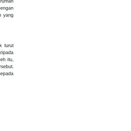
 rumah
dengan
n yang
 turut
aripada
h itu,
sebut.
kepada