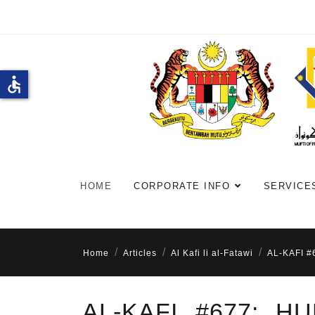
accessible
HOME
CORPORATE INFO
SERVICE
Home
Articles
Al Kafi li al-Fatawi
AL-KAFI 
AL-KAFI #677: 