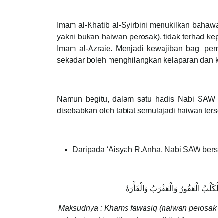
Imam al-Khatib al-Syirbini menukilkan baha
yakni bukan haiwan perosak), tidak terhad ke
Imam al-Azraie. Menjadi kewajiban bagi p
sekadar boleh menghilangkan kelaparan dan
Namun begitu, dalam satu hadis Nabi SAW 
disebabkan oleh tabiat semulajadi haiwan terse
Daripada ‘Aisyah R.Anha, Nabi SAW bers
َلْبُ الْعَقُورُ وَالْعَقْرَبُ وَالْفَأْرَةُ
Maksudnya : Khams fawasiq (haiwan perosak 