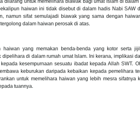
a dilarang untuk memelihara biawak bagi umat Islam di dalam
ekalipun haiwan ini tidak disebut di dalam hadis Nabi SAW 
ain, namun sifat semulajadi biawak yang sama dengan haiwa
tergolong dalam haiwan perosak di atas.
ah haiwan yang memakan benda-benda yang kotor serta jijik
 dipelihara di dalam rumah umat Islam. Ini kerana, implikasi d
kepada kesempurnaan sesuatu ibadat kepada Allah SWT. Ole
h membawa keburukan daripada kebaikan kepada pemelihara ter
rankan untuk memelihara haiwan yang lebih mesra sifatnya 
epada tuannya.