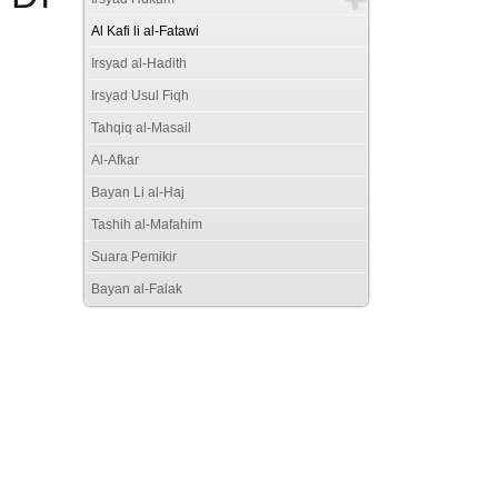
Al Kafi li al-Fatawi
Irsyad al-Hadith
Irsyad Usul Fiqh
Tahqiq al-Masail
Al-Afkar
Bayan Li al-Haj
Tashih al-Mafahim
Suara Pemikir
Bayan al-Falak