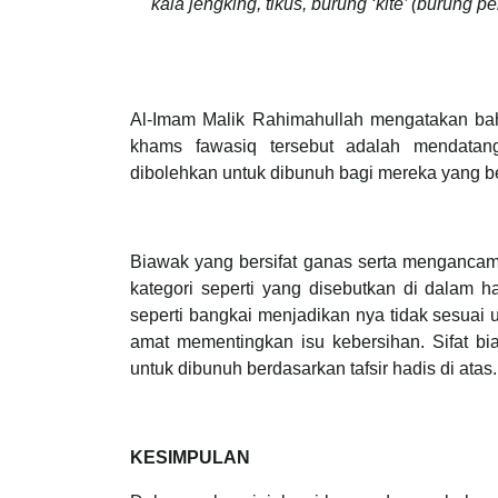
kala jengking, tikus, burung ‘kite’ (burun
Al-Imam Malik Rahimahullah mengatakan bah
khams fawasiq tersebut adalah mendat
dibolehkan untuk dibunuh bagi mereka yang b
Biawak yang bersifat ganas serta mengancam
kategori seperti yang disebutkan di dalam 
seperti bangkai menjadikan nya tidak sesuai 
amat mementingkan isu kebersihan. Sifat bi
untuk dibunuh berdasarkan tafsir hadis di atas.
KESIMPULAN