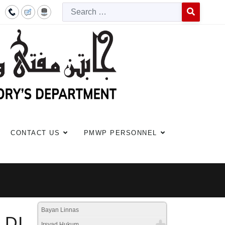
Searc
Type 2 or more c
CONTACT US
PMWP PERSONNEL
Bayan Linnas
 DI
Irsyad Hukum