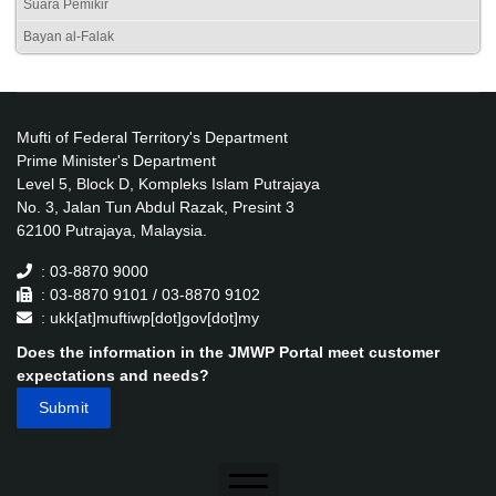
Suara Pemikir
Bayan al-Falak
Mufti of Federal Territory's Department
Prime Minister's Department
Level 5, Block D, Kompleks Islam Putrajaya
No. 3, Jalan Tun Abdul Razak, Presint 3
62100 Putrajaya, Malaysia.
: 03-8870 9000
: 03-8870 9101 / 03-8870 9102
: ukk[at]muftiwp[dot]gov[dot]my
Does the information in the JMWP Portal meet customer
expectations and needs?