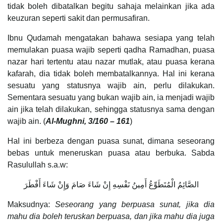
tidak boleh dibatalkan begitu sahaja melainkan jika ada
keuzuran seperti sakit dan permusafiran.
Ibnu Qudamah mengatakan bahawa sesiapa yang telah
memulakan puasa wajib seperti qadha Ramadhan, puasa
nazar hari tertentu atau nazar mutlak, atau puasa kerana
kafarah, dia tidak boleh membatalkannya. Hal ini kerana
sesuatu yang statusnya wajib ain, perlu dilakukan.
Sementara sesuatu yang bukan wajib ain, ia menjadi wajib
ain jika telah dilakukan, sehingga statusnya sama dengan
wajib ain. (
Al-Mughni, 3/160 – 161
)
Hal ini berbeza dengan puasa sunat, dimana seseorang
bebas untuk meneruskan puasa atau berbuka. Sabda
Rasulullah s.a.w:
الصَّائِمُ الْمُتَطَوِّعُ أَمِينُ نَفْسِهِ إِنْ شَاءَ صَامَ وَإِنْ شَاءَ أَفْطَرَ
Maksudnya:
Seseorang yang berpuasa sunat, jika dia
mahu dia boleh teruskan berpuasa, dan jika mahu dia juga