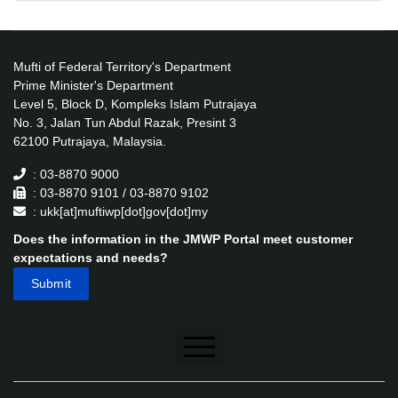
Mufti of Federal Territory's Department
Prime Minister's Department
Level 5, Block D, Kompleks Islam Putrajaya
No. 3, Jalan Tun Abdul Razak, Presint 3
62100 Putrajaya, Malaysia.
: 03-8870 9000
: 03-8870 9101 / 03-8870 9102
: ukk[at]muftiwp[dot]gov[dot]my
Does the information in the JMWP Portal meet customer
expectations and needs?
Disclaimer