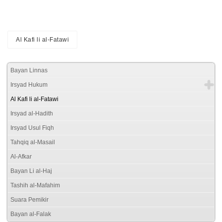
Al Kafi li al-Fatawi
Bayan Linnas
Irsyad Hukum
Al Kafi li al-Fatawi
Irsyad al-Hadith
Irsyad Usul Fiqh
Tahqiq al-Masail
Al-Afkar
Bayan Li al-Haj
Tashih al-Mafahim
Suara Pemikir
Bayan al-Falak