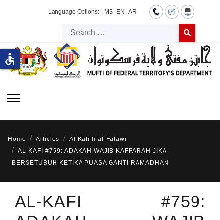
Language Options:
MS
EN
AR
Searc
Type 2 or more 
accessible
Home
Articles
Al Kafi li al-Fatawi
AL-KAFI #759: ADAKAH WAJIB KAFFARAH JIKA
BERSETUBUH KETIKA PUASA GANTI RAMADHAN
AL-KAFI #759: