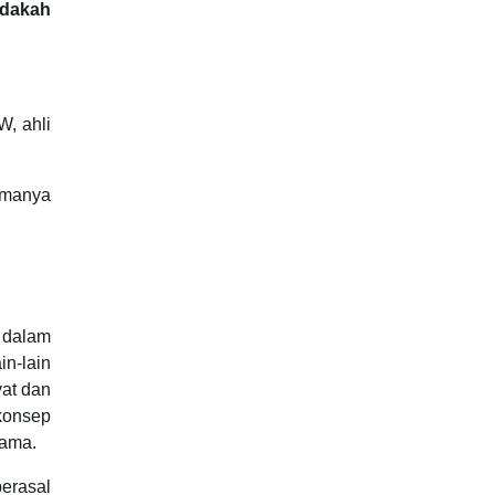
dakah
, ahli
imanya
 dalam
in-lain
yat dan
 konsep
sama.
erasal