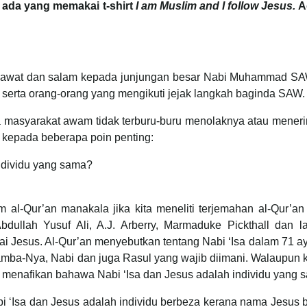
L ada yang memakai t-shirt
I am Muslim and I follow Jesus.
A
 selawat dan salam kepada junjungan besar Nabi Muhammad SAW
erta orang-orang yang mengikuti jejak langkah baginda SAW.
ya masyarakat awam tidak terburu-buru menolaknya atau mener
kepada beberapa poin penting:
ndividu yang sama?
 al-Qur’an manakala jika kita meneliti terjemahan al-Qur’an
dullah Yusuf Ali, A.J. Arberry, Marmaduke Pickthall dan la
 Jesus. Al-Qur’an menyebutkan tentang Nabi ‘Isa dalam 71 a
hamba-Nya, Nabi dan juga Rasul yang wajib diimani. Walaupun
ak menafikan bahawa Nabi ‘Isa dan Jesus adalah individu yang 
‘Isa dan Jesus adalah individu berbeza kerana nama Jesus b