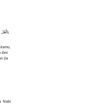
يَاأَهْلَ 
 kamu,
 ibni
n (ia
a Nabi