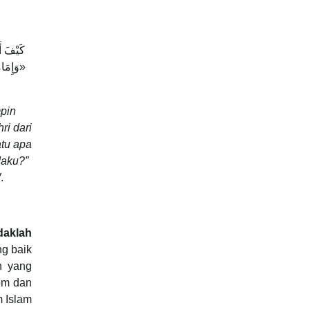
كَيْفَ أ،
وَإِمَامُ
mpin
ri dari
atu apa
daku?”
W
.
idaklah
g baik
h yang
dom dan
m Islam