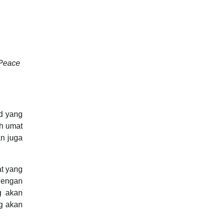
(Peace
id yang
eh umat
an juga
at yang
dengan
g akan
g akan