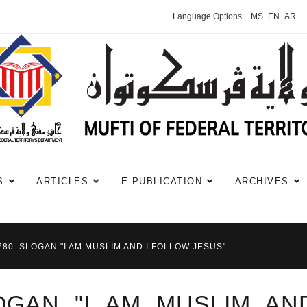
Language Options:
MS
EN
AR
S
ARTICLES
E-PUBLICATION
ARCHIVES
780: SLOGAN "I AM MUSLIM AND I FOLLOW JESUS"
LOGAN "I AM MUSLIM AN