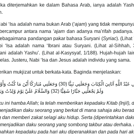
Jika diterjemahkan ke dalam Bahasa Arab, ianya adalah Yash
n.
bi ‘Isa adalah nama bukan Arab (
‘ajam
) yang tidak mempunyai
bercampur antara nama
‘ajam
dan adanya ma’rifah padanya
’ sebagaimana pandangan pakar bahasa Suryani (
Syriac
). (Lihat
bi ‘Isa adalah nama ‘Ibrani atau Suryani. (Lihat al-Sihhah, 
i adalah Yashu’. (Lihat al-Kasysyaf, 1/188). Hujah-hujah la
las. Justeru, Nabi ‘Isa dan Jesus adalah individu yang sama.
erikan mukjizat untuk berkata-kata. Baginda menjelaskan:
وَلَمْ يَجْعَلْنِي جَبَّارًا شَقِيًّا (32) وَالسَّلَامُ عَلَيَّ يَوْمَ وُلِدْتُ وَيَوْمَ أَمُوتُ وَيَوْمَ أُبْعَثُ حَيًّا (33)
ini hamba Allah; Ia telah memberikan kepadaku Kitab (Injil), d
menjadikan daku seorang yang berkat di mana sahaja aku berad
an memberi zakat selagi aku hidup. Serta (diperintahkan daku
ak menjadikan daku seorang yang sombong takbur atau derhaka.
pahkan kepadaku pada hari aku diperanakkan dan pada hari ak