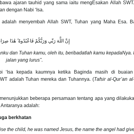
a ajaran tauhid yang sama iaitu mengEsakan Allah SWT.
an dengan Nabi ‘Isa.
el adalah menyembah Allah SWT, Tuhan yang Maha Esa. B
إِنَّ اللَّهَ رَبِّي وَرَبُّكُمْ فَاعْبُدُوهُ ۗ هَٰذَا صِر
ku dan Tuhan kamu, oleh itu, beribadatlah kamu kepadaNya. I
jalan yang lurus".
abi ‘Isa kepada kaumnya ketika Baginda masih di buaian
WT adalah Tuhan mereka dan Tuhannya. (
Tafsir al-Qur’an al
ga menunjukkan beberapa persamaan tentang apa yang dilakuk
. Antaranya adalah:
juga berkhatan
cise the child, he was named Jesus, the name the angel had giv