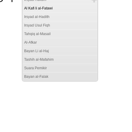
Al Kafi li al-Fatawi
Irsyad al-Hadith
Irsyad Usul Fiqh
Tahqiq al-Masail
Al-Afkar
Bayan Li al-Haj
Tashih al-Mafahim
Suara Pemikir
Bayan al-Falak