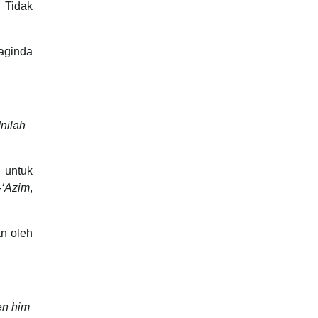
 Tidak
aginda
nilah
 untuk
-‘Azim
,
an oleh
en him