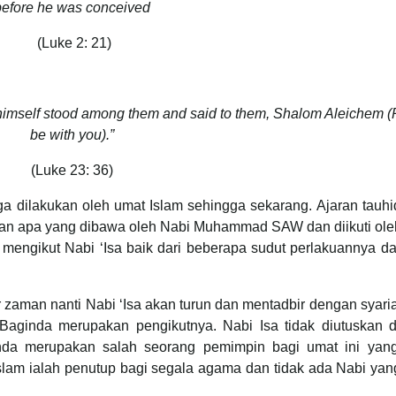
before he was conceived
(Luke 2: 21)
us himself stood among them and said to them, Shalom Aleichem 
be with you).”
(Luke 23: 36)
uga dilakukan oleh umat Islam sehingga sekarang. Ajaran tauh
ngan apa yang dibawa oleh Nabi Muhammad SAW dan diikuti ol
am mengikut Nabi ‘Isa baik dari beberapa sudut perlakuannya d
zaman nanti Nabi ‘Isa akan turun dan mentadbir dengan syari
aginda merupakan pengikutnya. Nabi Isa tidak diutuskan 
inda merupakan salah seorang pemimpin bagi umat ini yan
lam ialah penutup bagi segala agama dan tidak ada Nabi yan