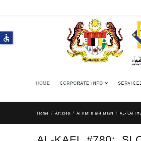
accessible
HOME
CORPORATE INFO
SERVICE
Home
Articles
Al Kafi li al-Fatawi
AL-KAFI #
AL-KAFI #780: S