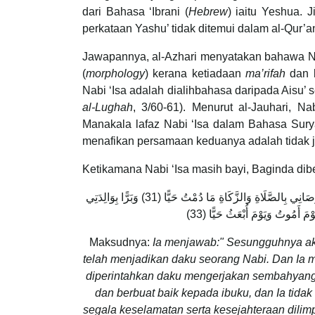
dari Bahasa ‘Ibrani (
Hebrew
) iaitu Yeshua. 
perkataan Yashu’ tidak ditemui dalam al-Qur’a
Jawapannya, al-Azhari menyatakan bahawa Na
(
morphology
) kerana ketiadaan
ma’rifah
dan 
Nabi ‘Isa adalah dialihbahasa daripada Aisu
al-Lughah
, 3/60-61). Menurut al-Jauhari, Na
Manakala lafaz Nabi ‘Isa dalam Bahasa Suryan
menafikan persamaan keduanya adalah tidak je
Ketikamana Nabi ‘Isa masih bayi, Baginda dib
قَالَ إِنِّي عَبْدُ اللَّهِ آتَانِيَ الْكِتَابَ وَجَعَلَنِي نَبِيًّا (30) وَجَعَلَنِي مُبَارَكًا أَيْنَ مَا كُنْتُ وَأَوْصَانِي بِالصَّلَاةِ وَالزَّكَاةِ مَا دُمْتُ حَيًّا (31) وَبَرًّا بِوَالِدَتِي
Maksudnya:
Ia menjawab:" Sesungguhnya aku 
telah menjadikan daku seorang Nabi. Dan Ia 
diperintahkan daku mengerjakan sembahyang d
dan berbuat baik kepada ibuku, dan Ia tid
segala keselamatan serta kesejahteraan dilim