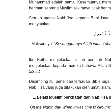
Muhammad adalah sama. Kesemuanya membaw
beriman seorang Muslim sekiranya tidak berim
Seruan utama Nabi ‘Isa kepada Bani Isra
menyatakan:
َاطٌ مُّسْتَقِيمٌ
Maksudnya:
"Sesungguhnya Allah ialah Tuhan
Ibn Kathir menjelaskan inilah perintah N
menjelaskan kepada mereka bahawa Allah S
5/231)
Disamping itu, penelitian terhadap Bible ju
Nabi ‘Isa yang juga dilakukan oleh umat Islam
Lelaki Muslim berkhatan dan Nabi ‘Isa 
On the eighth day, when it was time to circum