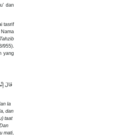
u’ dan
 tasrif
. Nama
Tahzib
3/955).
in yang
an Ia
a, dan
) taat
 Dan
u mati,