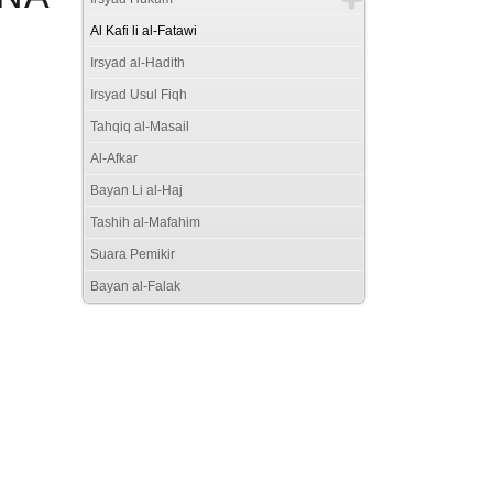
Al Kafi li al-Fatawi
Irsyad al-Hadith
Irsyad Usul Fiqh
Tahqiq al-Masail
Al-Afkar
Bayan Li al-Haj
Tashih al-Mafahim
Suara Pemikir
Bayan al-Falak