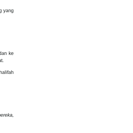
ng yang
dan ke
t.
halifah
ereka,