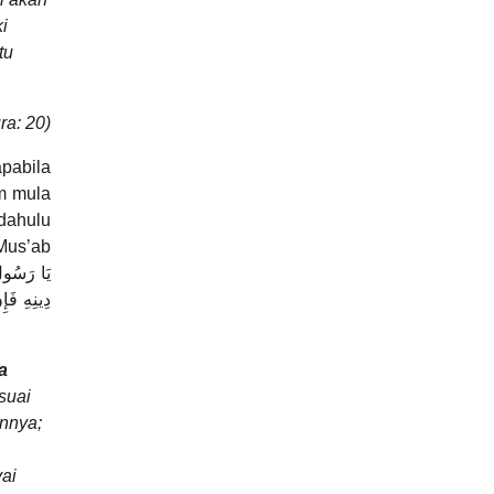
i
tu
ra: 20)
pabila
am mula
dahulu
 Mus’ab
يَا رَسُولَ 
دِينِهِ فَإ
a
suai
nnya;
yai