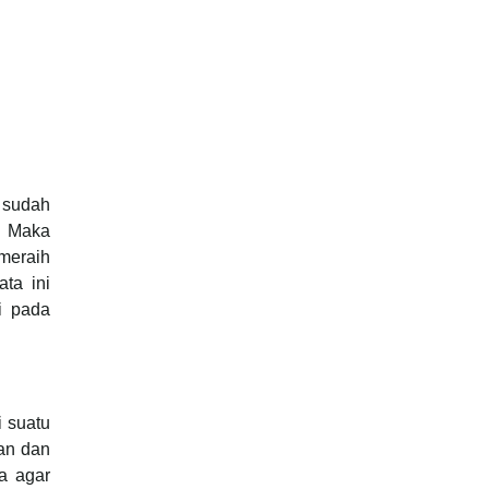
, sudah
. Maka
 meraih
ta ini
i pada
 suatu
an dan
a agar