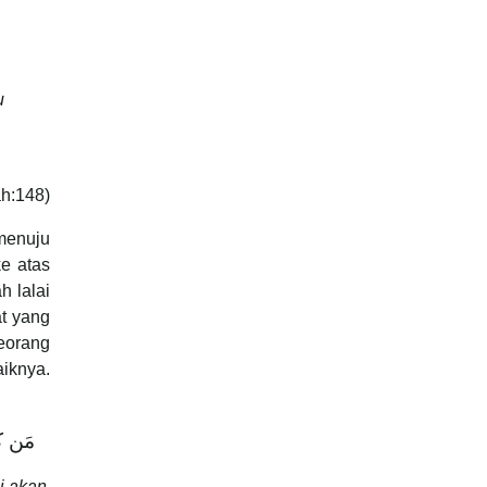
u
ah:148)
menuju
ke atas
h lalai
t yang
eorang
aiknya.
مَن كَا
i akan