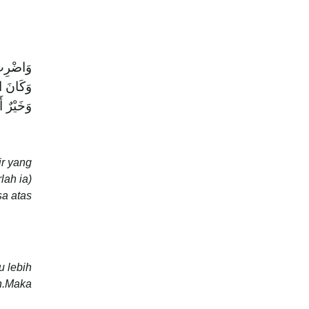
وَاضْرِب ۗ
وَكَانَ  ﴿
وَخَيْرٌ  ﴿
ir yang
lah ia)
sa atas
u lebih
n.Maka