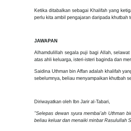
Ketika ditabalkan sebagai Khalifah yang keti
perlu kita ambil pengajaran daripada khutbah 
JAWAPAN
Alhamdulillah segala puji bagi Allah, sela
atas ahli keluarga, isteri-isteri baginda dan m
Saidina Uthman bin Affan adalah khalifah ya
sebelumnya, beliau menyampaikan khutbah sete
Diriwayatkan oleh Ibn Jarir al-Tabari,
"Selepas dewan syura membai'ah Uthman bin 
beliau keluar dan menaiki minbar Rasululla