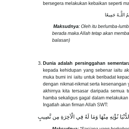
bersegera melakukan kebaikan seperti m
Maksudnya
: Oleh itu berlumba-lu
berada maka Allah tetap akan memb
balasan)
Dunia adalah persinggahan sementar
kepada kehidupan yang sebenar iaitu akhi
muka bumi ini iaitu untuk beribadat kepa
dengan nikmat-nikmat serta kesenangan 
akhirnya kita tersasar daripada semua 
hamba sekaligus gagal dalam melakukan t
Ingatlah akan firman Allah SWT:
ُنْيَا نُؤْتِهِ مِنْهَا وَمَا لَهُ فِي الْآخِرَةِ مِن نَّصِيبٍ
Maksudnya
: “Sesiapa yang berkehe