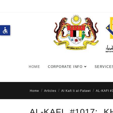
accessible
HOME
CORPORATE INFO
SERVICE
Home
Articles
Al Kafi li al-Fatawi
AL-KAFI 
AL-KAFI #1017: 