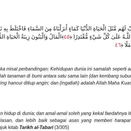
ْ لَهُم مَّثَلَ الْحَيَاةِ الدُّنْيَا كَمَاءٍ أَنزَلْنَاهُ مِنَ السَّمَاءِ فَاخْتَلَطَ بِهِ
الْمَالُ وَالْبَنُونَ زِينَةُ الْحَيَاةِ الدُّن
٤٥
اللَّـهُ عَلَىٰ كُلِّ شَيْءٍ مُّقْتَدِرًا
٤٦
أَمَلًا
a misal perbandingan: Kehidupan dunia ini samalah seperti a
klah tanaman di bumi antara satu sama lain (dan kembang subur
ring hancur ditiup angin; dan (ingatlah) adalah Allah Maha Kua
an hidup di dunia; dan amal-amal soleh yang kekal faedahnya it
lasan, dan lebih baik sebagai asas yang memberi harapa
juk kitab
Tarikh al-
T
abari
(3/305)