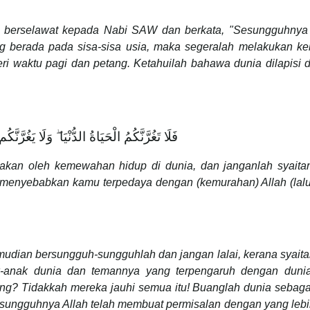
 berselawat kepada Nabi SAW dan berkata, "Sesungguhnya 
 berada pada sisa-sisa usia, maka segeralah melakukan ke
eri waktu pagi dan petang. Ketahuilah bahawa dunia dilapisi
فَلَا تَغُرَّنَّكُمُ الْحَيَاةُ الدُّنْيَا ۖ وَلَا يَغُرَّنَّكُم بِاللَّـهِ الْغَرُورُ
akan oleh kemewahan hidup di dunia, dan janganlah syaita
g menyebabkan kamu terpedaya dengan (kemurahan) Allah (lal
emudian bersungguh-sungguhlah dan jangan lalai, kerana syaita
ak-anak dunia dan temannya yang terpengaruh dengan duni
ng? Tidakkah mereka jauhi semua itu! Buanglah dunia sebag
esungguhnya Allah telah membuat permisalan dengan yang lebi