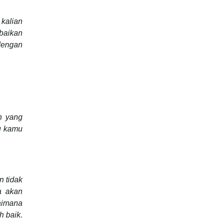
kalian
baikan
 dengan
n yang
u kamu
n tidak
a akan
aimana
h baik.