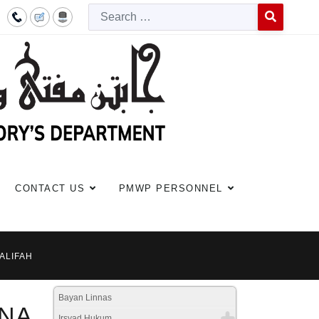
Searc
Type 2 or more c
CONTACT US
PMWP PERSONNEL
ALIFAH
Bayan Linnas
INA
Irsyad Hukum