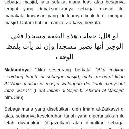
sebagai masjid, iaitu setakat mana luas atau besarnya
tempat yang dimaksudkannya sebagai masjid itu,
manakala kawasan yang di luarnya tidak turut menjadi
masjid. Dalam hal ini Imam al-Zarkasyi berkata:
لو قال: جعلت هذه البقعة مسجدا ففي
الوجيز أنها تصير مسجدا وإن لم يأت بلفظ
الوقف
Maksudnya
: “Jika seseorang berkata:
“Aku jadikan
sebidang tanah ini sebagai masjid, maka menurut kitab
Al
‑
Waj
i
z jadilah ia masjid walaupun dia tidak menyebut
lafaz wakaf.”
(Lihat
Ihkam al-Sajid bi Ahkam al-Masajid
,
hlm. 396)
Sebagaimana yang disebutkan oleh Imam al-Zarkasyi di
atas, sekiranya keseluruhan tanah yang diperuntukkan itu
telah diwartakan (digazetkan) atau diniatkan sebagai