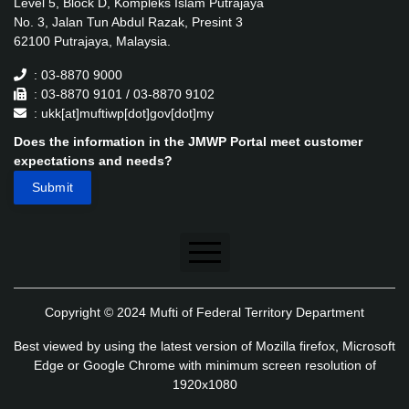
Level 5, Block D, Kompleks Islam Putrajaya
No. 3, Jalan Tun Abdul Razak, Presint 3
62100 Putrajaya, Malaysia.
: 03-8870 9000
: 03-8870 9101 / 03-8870 9102
: ukk[at]muftiwp[dot]gov[dot]my
Does the information in the JMWP Portal meet customer
expectations and needs?
Disclaimer
Copyright © 2024 Mufti of Federal Territory Department
Security Policy
Best viewed by using the latest version of Mozilla firefox, Microsoft
Privacy Policy
Edge or Google Chrome with minimum screen resolution of
1920x1080
Application's Privacy Policy