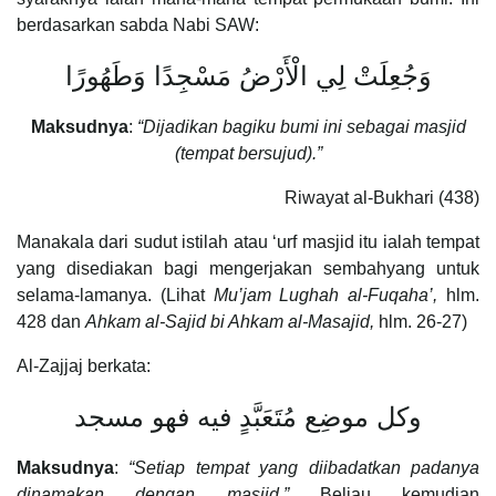
berdasarkan sabda Nabi SAW:
وَجُعِلَتْ لِي الْأَرْضُ مَسْجِدًا وَطَهُورًا
Maksudnya
:
“Dijadikan bagiku bumi ini sebagai masjid
(tempat bersujud).”
Riwayat al-Bukhari (438)
Manakala dari sudut istilah atau ‘urf masjid itu ialah tempat
yang disediakan bagi mengerjakan sembahyang untuk
selama-lamanya. (Lihat
Mu’jam Lughah al-Fuqaha’,
hlm.
428 dan
Ahkam al-Sajid bi Ahkam al-Masajid,
hlm. 26-27)
Al-Zajjaj berkata:
وكل موضِع مُتَعَبَّدٍ فيه فهو مسجد
Maksudnya
:
“Setiap tempat yang diibadatkan padanya
dinamakan dengan masjid.”
Beliau kemudian