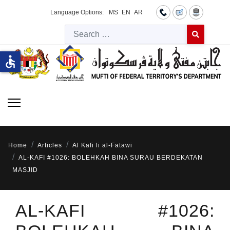
Language Options:
MS
EN
AR
Searc
Type 2 or more 
accessible
Home
Articles
Al Kafi li al-Fatawi
AL-KAFI #1026: BOLEHKAH BINA SURAU BERDEKATAN
MASJID
AL-KAFI #1026: