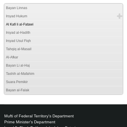
Bayan Linnas
Irsyad Hukum
Al Kafi li al-Fatawi
Irsyad al-Hadith
Irsyad Usul Fiqh
Tahqiq al-Masail
Al-Afkar
Bayan Li al-Haj
Tashih al-Mafahim
Suara Pemikir
Bayan al-Falak
Mufti of Federal Territory's Department
Prime Minister's Department