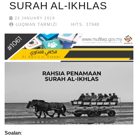
SURAH AL-IKHLAS
23 JANUARY 2019
LUQMAN TARMIZI
HITS: 37948
Soalan
: