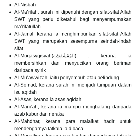
Al-Nisbah
Al-Ma’rifah, surah ini dipenuhi dengan sifat-sifat Allah
SWT yang perlu diketahui bagi menyempurnakan
ma’rifatullah
Al-Jamal, kerana ia menghimpunkan sifat-sifat Allah
SWT yang merupakan sesempurna seindah-indah
sifat
Al-Muqasyqisyah(المُقَشْقِشَة) , kerana ia
membersihkan dan menyucikan orang beriman
daripada syirik
Al-Mu’awwizah, iaitu penyembuh atau pelindung
Al-Somad, kerana surah ini menjadi tumpuan dalam
isu aqidah
Al-Asas, kerana ia asas aqidah
Al-Mani’ah, kerana ia mampu menghalang daripada
azab kubur dan neraka
Al-Mahdhar, kerana para malaikat hadir untuk
mendengarnya tatkala ia dibaca
Al-Munaffirah, kerana syaitan lari daripadanya tatkala