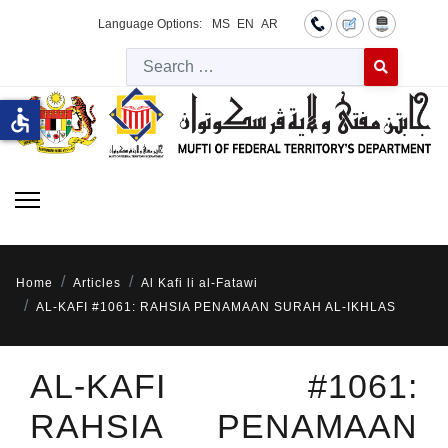
Language Options:
MS
EN
AR
Searc
Type 2 or more 
accessible
Home
Articles
Al Kafi li al-Fatawi
AL-KAFI #1061: RAHSIA PENAMAAN SURAH AL-IKHLAS
AL-KAFI #1061:
RAHSIA PENAMAAN