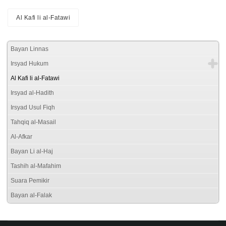
Al Kafi li al-Fatawi
Bayan Linnas
Irsyad Hukum
Al Kafi li al-Fatawi
Irsyad al-Hadith
Irsyad Usul Fiqh
Tahqiq al-Masail
Al-Afkar
Bayan Li al-Haj
Tashih al-Mafahim
Suara Pemikir
Bayan al-Falak