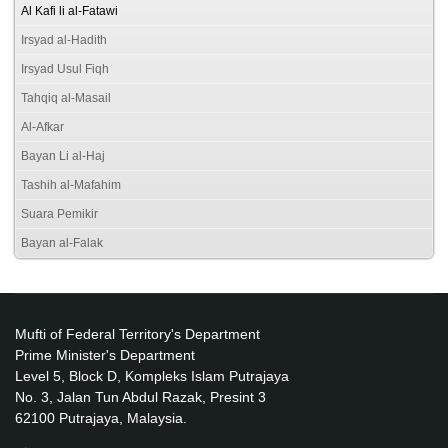
Al Kafi li al-Fatawi
Irsyad al-Hadith
Irsyad Usul Fiqh
Tahqiq al-Masail
Al-Afkar
Bayan Li al-Haj
Tashih al-Mafahim
Suara Pemikir
Bayan al-Falak
Mufti of Federal Territory's Department
Prime Minister's Department
Level 5, Block D, Kompleks Islam Putrajaya
No. 3, Jalan Tun Abdul Razak, Presint 3
62100 Putrajaya, Malaysia.