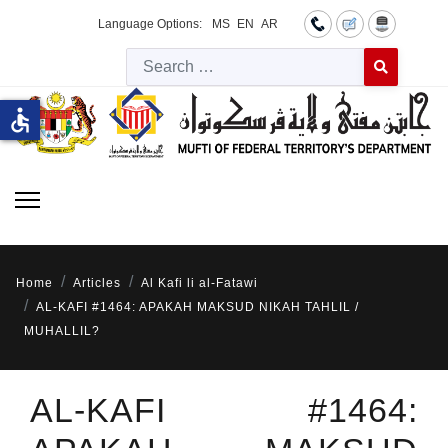
Language Options:
MS
EN
AR
Searc
Type 2 or more 
accessible
Home
Articles
Al Kafi li al-Fatawi
AL-KAFI #1464: APAKAH MAKSUD NIKAH TAHLIL /
MUHALLIL?
AL-KAFI #1464: