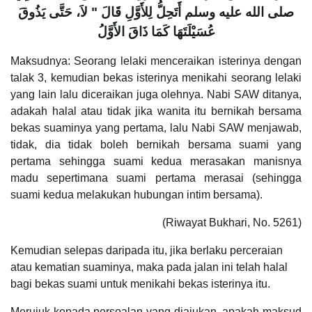
صلى الله عليه وسلم أَتَحِلُّ لِلأَوَّلِ قَالَ "‏ لاَ، حَتَّى يَذُوقَ
عُسَيْلَتَهَا كَمَا ذَاقَ الأَوَّلُ
Maksudnya: Seorang lelaki menceraikan isterinya dengan
talak 3, kemudian bekas isterinya menikahi seorang lelaki
yang lain lalu diceraikan juga olehnya. Nabi SAW ditanya,
adakah halal atau tidak jika wanita itu bernikah bersama
bekas suaminya yang pertama, lalu Nabi SAW menjawab,
tidak, dia tidak boleh bernikah bersama suami yang
pertama sehingga suami kedua merasakan manisnya
madu sepertimana suami pertama merasai (sehingga
suami kedua melakukan hubungan intim bersama).
(Riwayat Bukhari, No. 5261)
Kemudian selepas daripada itu, jika berlaku perceraian
atau kematian suaminya, maka pada jalan ini telah halal
bagi bekas suami untuk menikahi bekas isterinya itu.
Merujuk kepada persoalan yang diajukan, apakah maksud