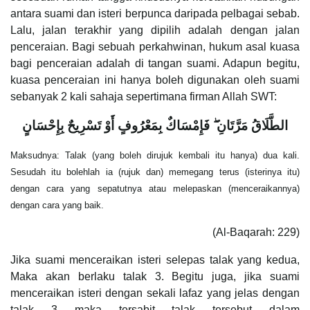
antara suami dan isteri berpunca daripada pelbagai sebab.
Lalu, jalan terakhir yang dipilih adalah dengan jalan
penceraian. Bagi sebuah perkahwinan, hukum asal kuasa
bagi penceraian adalah di tangan suami. Adapun begitu,
kuasa penceraian ini hanya boleh digunakan oleh suami
sebanyak 2 kali sahaja sepertimana firman Allah SWT:
الطَّلَاقُ مَرَّتَانِ
فَإِمْسَاكٌ بِمَعْرُوفٍ أَوْ تَسْرِيحٌ بِإِحْسَانٍ
Maksudnya: Talak (yang boleh dirujuk kembali itu hanya) dua kali.
Sesudah itu bolehlah ia (rujuk dan) memegang terus (isterinya itu)
dengan cara yang sepatutnya atau melepaskan (menceraikannya)
dengan cara yang baik.
(Al-Baqarah: 229)
Jika suami menceraikan isteri selepas talak yang kedua,
Maka akan berlaku talak 3. Begitu juga, jika suami
menceraikan isteri dengan sekali lafaz yang jelas dengan
talak 3 maka tersabit talak tersebut dalam