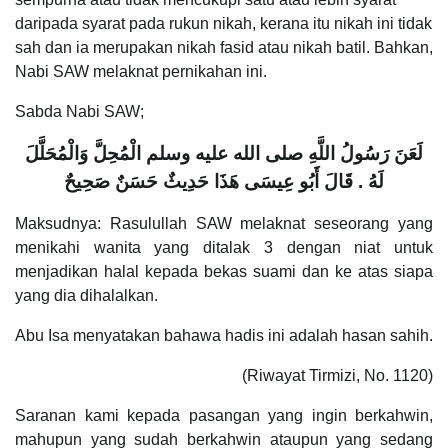
daripada syarat pada rukun nikah, kerana itu nikah ini tidak
sah dan ia merupakan nikah fasid atau nikah batil. Bahkan,
Nabi SAW melaknat pernikahan ini.
Sabda Nabi SAW;
لَعَنَ رَسُولُ اللَّهِ صلى الله عليه وسلم الْمُحِلَّ وَالْمُحَلَّلَ
لَهُ ‏.‏ قَالَ أَبُو عِيسَى هَذَا حَدِيثٌ حَسَنٌ صَحِيحٌ
Maksudnya: Rasulullah SAW melaknat seseorang yang
menikahi wanita yang ditalak 3 dengan niat untuk
menjadikan halal kepada bekas suami dan ke atas siapa
yang dia dihalalkan.
Abu Isa menyatakan bahawa hadis ini adalah hasan sahih.
(Riwayat Tirmizi, No. 1120)
Saranan kami kepada pasangan yang ingin berkahwin,
mahupun yang sudah berkahwin ataupun yang sedang