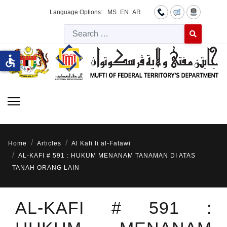
Language Options:
MS
EN
AR
Searc
Type 2 or more 
accessible
Home
Articles
Al Kafi li al-Fatawi
AL-KAFI # 591 : HUKUM MENANAM TANAMAN DI ATAS
TANAH ORANG LAIN
AL-KAFI # 591 :