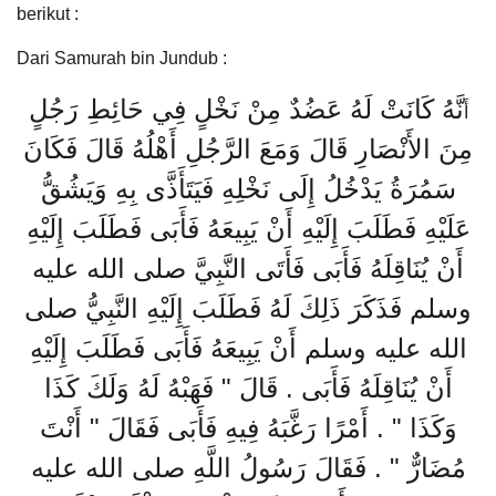
berikut :
Dari Samurah bin Jundub :
نَّهُ كَانَتْ لَهُ عَضُدٌ مِنْ نَخْلٍ فِي حَائِطِ رَجُلٍ
أَ
مِنَ الأَنْصَارِ قَالَ وَمَعَ الرَّجُلِ أَهْلُهُ قَالَ فَكَانَ
سَمُرَةُ يَدْخُلُ إِلَى نَخْلِهِ فَيَتَأَذَّى بِهِ وَيَشُقُّ
عَلَيْهِ فَطَلَبَ إِلَيْهِ أَنْ يَبِيعَهُ فَأَبَى فَطَلَبَ إِلَيْهِ
أَنْ يُنَاقِلَهُ فَأَبَى فَأَتَى النَّبِيَّ صلى الله عليه
وسلم فَذَكَرَ ذَلِكَ لَهُ فَطَلَبَ إِلَيْهِ النَّبِيُّ صلى
الله عليه وسلم أَنْ يَبِيعَهُ فَأَبَى فَطَلَبَ إِلَيْهِ
أَنْ يُنَاقِلَهُ فَأَبَى ‏.‏ قَالَ ‏"‏ فَهَبْهُ لَهُ وَلَكَ كَذَا
وَكَذَا ‏"‏ ‏.‏ أَمْرًا رَغَّبَهُ فِيهِ فَأَبَى فَقَالَ ‏"‏ أَنْتَ
مُضَارٌّ ‏"‏ ‏.‏ فَقَالَ رَسُولُ اللَّهِ صلى الله عليه