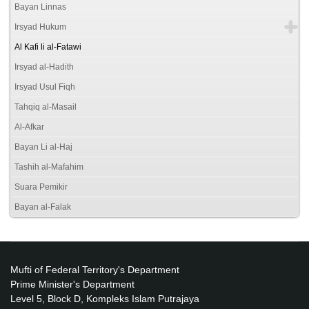
Bayan Linnas
Irsyad Hukum
Al Kafi li al-Fatawi
Irsyad al-Hadith
Irsyad Usul Fiqh
Tahqiq al-Masail
Al-Afkar
Bayan Li al-Haj
Tashih al-Mafahim
Suara Pemikir
Bayan al-Falak
Mufti of Federal Territory's Department
Prime Minister's Department
Level 5, Block D, Kompleks Islam Putrajaya