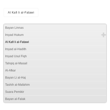
Al Kafi li al-Fatawi
Bayan Linnas
Irsyad Hukum
Al Kafi li al-Fatawi
Irsyad al-Hadith
Irsyad Usul Fiqh
Tahqiq al-Masail
Al-Afkar
Bayan Li al-Haj
Tashih al-Mafahim
Suara Pemikir
Bayan al-Falak