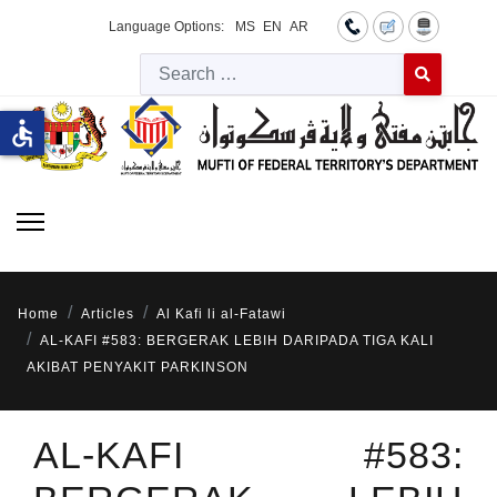
Language Options:
MS
EN
AR
Searc
Type 2 or more 
accessible
Home
Articles
Al Kafi li al-Fatawi
AL-KAFI #583: BERGERAK LEBIH DARIPADA TIGA KALI
AKIBAT PENYAKIT PARKINSON
AL-KAFI #583: