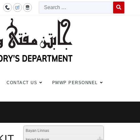
Searc
Type 2 or more c
CONTACT US
PMWP PERSONNEL
Bayan Linnas
KIT
Irsyad Hukum