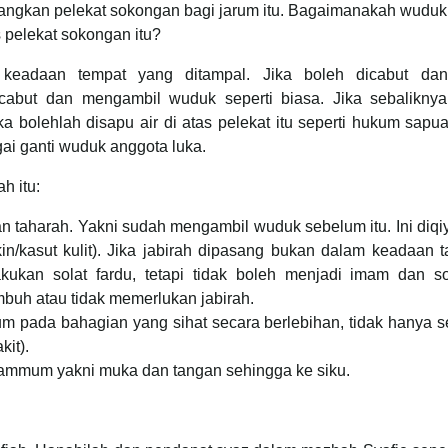
asangkan pelekat sokongan bagi jarum itu. Bagaimanakah wudu
 pelekat sokongan itu?
 keadaan tempat yang ditampal. Jika boleh dicabut dan
abut dan mengambil wuduk seperti biasa. Jika sebaliknya
 bolehlah disapu air di atas pelekat itu seperti hukum sapu
ai ganti wuduk anggota luka.
h itu:
n taharah. Yakni sudah mengambil wuduk sebelum itu. Ini diq
n/kasut kulit). Jika jabirah dipasang bukan dalam keadaan 
ukan solat fardu, tetapi tidak boleh menjadi imam dan sol
buh atau tidak memerlukan jabirah.
rum pada bahagian yang sihat secara berlebihan, tidak hanya 
it).
tayammum yakni muka dan tangan sehingga ke siku.