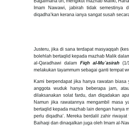
Bagaimana un, mengikut mazhab Maliki, Hanaf
Imam Nawawi, jabirah tidak semestinya d
diqadha’kan kerana ianya sangat susah secara 
Justeru, jika di sana terdapat masyaqqah (ke
bolehlah bertaqlid kepada mazhab Malik dalam h
al-Qaradhawi dalam
Fiqh al-Mu`asirah
(1
melakukan tayammum sebagai ganti tempat wu
Kami berpendapat jika hanya rawatan bias
anggota wuduk hanya beberapa jam, atau
dilaksanakan solat fardu, dan diqadakan ap
Namun jika rawatannya mengambil masa ya
bertaqlid kepada mazhab lain dengan hanya m
perlu diqadha’. Mereka berdalil zahir riwa
Baihaqi dan dinaqalkan juga oleh Imam al-N