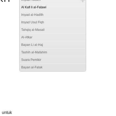
Al Kafi li al-Fatawi
Irsyad al-Hadith
Irsyad Usul Fiqh
Tahqiq al-Masail
Al-Afkar
Bayan Li al-Haj
Tashih al-Mafahim
Suara Pemikir
Bayan al-Falak
 untuk