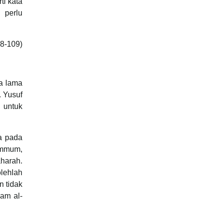
ti kata
 perlu
8-109)
ra lama
. Yusuf
 untuk
a pada
ammum,
harah.
lehlah
n tidak
am al-