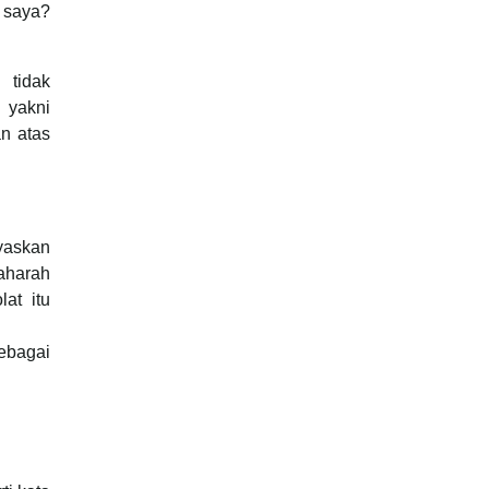
k saya?
 tidak
 yakni
an atas
iyaskan
taharah
at itu
sebagai