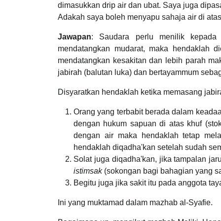
dimasukkan drip air dan ubat. Saya juga dip
Adakah saya boleh menyapu sahaja air di atas
Jawapan
: Saudara perlu menilik kepada
mendatangkan mudarat, maka hendaklah dic
mendatangkan kesakitan dan lebih parah maka
jabirah (balutan luka) dan bertayammum sebag
Disyaratkan hendaklah ketika memasang jabira
Orang yang terbabit berada dalam keadaa
dengan hukum sapuan di atas khuf (stoki
dengan air maka hendaklah tetap melak
hendaklah diqadha'kan setelah sudah sem
Solat juga diqadha'kan, jika tampalan ja
istimsak
(sokongan bagi bahagian yang sak
Begitu juga jika sakit itu pada anggota 
Ini yang muktamad dalam mazhab al-Syafie.