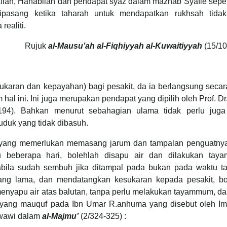
iah, Hanabilah dan pendapat syaz dalam mazhab Syafie seper
ipasang ketika taharah untuk mendapatkan rukhsah tidak
realiti.
Rujuk
al-Mausu’ah al-Fiqhiyyah al-Kuwaitiyyah
(15/10
sukaran dan kepayahan) bagi pesakit, da ia berlangsung seca
al ini. Ini juga merupakan pendapat yang dipilih oleh Prof. Dr
/194). Bahkan menurut sebahagian ulama tidak perlu juga
duk yang tidak dibasuh.
a yang memerlukan memasang jarum dan tampalan penguatny
 beberapa hari, bolehlah disapu air dan dilakukan tay
abila sudah sembuh jika ditampal pada bukan pada waktu ta
ng lama, dan mendatangkan kesukaran kepada pesakit, bo
enyapu air atas balutan, tanpa perlu melakukan tayammum, da
yat yang mauquf pada Ibn Umar R.anhuma yang disebut oleh Im
awawi dalam
al-
Majmu’
(2/324-325) :