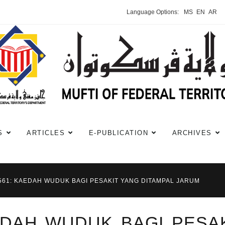
Language Options:
MS
EN
AR
S
ARTICLES
E-PUBLICATION
ARCHIVES
#561: KAEDAH WUDUK BAGI PESAKIT YANG DITAMPAL JARUM
AEDAH WUDUK BAGI PESA