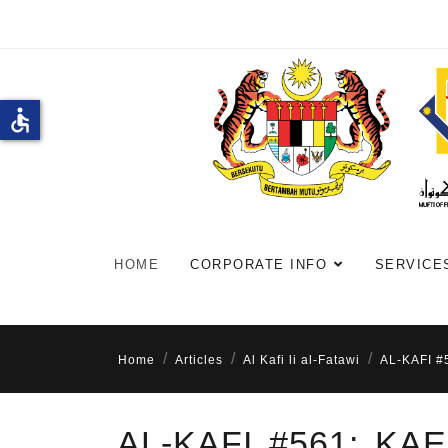
accessible
HOME
CORPORATE INFO
SERVICE
Home
Articles
Al Kafi li al-Fatawi
AL-KAFI 
AL-KAFI #561: K