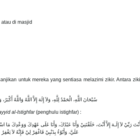
atau di masjid
anjikan untuk mereka yang sentiasa melazimi zikir. Antara zik
سُبْحَانَ اللَّهِ، الْحَمْدُ لِلَّهِ، وَلاَ إِلَهَ إِلاَّ اللَّهُ وَاللَّهُ أَكْبَرُ، وَل
yyid al-Istighfar
(penghulu istighfar) :
َ أَنْتَ رَبِّيْ لاَ إِلَـهَ إِلاَّ أَنْتَ، خَلَقْتَنِيْ وَأَنَا عَبْدُكَ، وَأَنَا عَلَى عَهْدِكَ وَوَعْدِكَ مَ
عَلَيَّ، وَأَبُوْءُ بِذَنْبِيْ فَاغْفِرْ لِيْ فَإِنَّهُ لاَ يَغْفِرُ ا