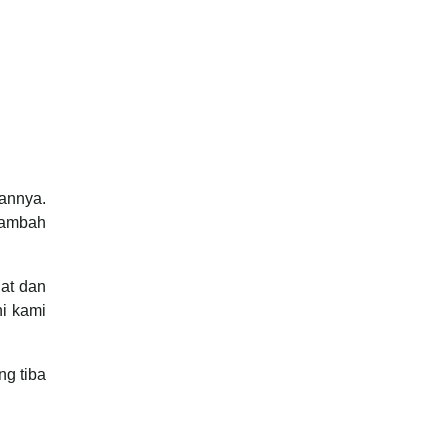
annya.
tambah
at dan
ni kami
g tiba