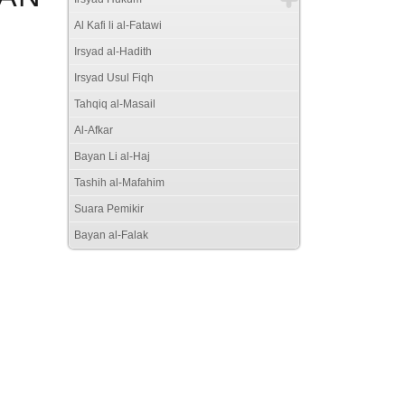
Al Kafi li al-Fatawi
Irsyad al-Hadith
Irsyad Usul Fiqh
Tahqiq al-Masail
Al-Afkar
Bayan Li al-Haj
Tashih al-Mafahim
Suara Pemikir
Bayan al-Falak