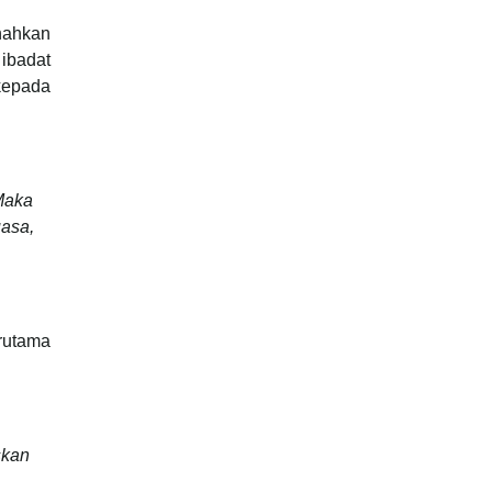
nnahkan
 ibadat
 kepada
Maka
asa,
rutama
skan