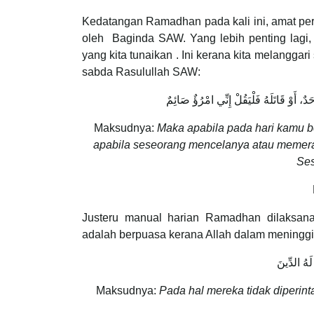
Kedatangan Ramadhan pada kali ini, amat per
oleh Baginda SAW. Yang lebih penting lagi, p
yang kita tunaikan . Ini kerana kita melanggar
sabda Rasulullah SAW:
ٌ، أَوْ قَاتَلَهُ فَلْيَقُلْ إِنِّي امْرُؤٌ صَائِمٌ
Maksudnya:
Maka apabila pada hari kamu 
apabila seseorang mencelanya atau memera
Ses
Justeru manual harian Ramadhan dilaksan
adalah berpuasa kerana Allah dalam meninggika
لَهُ الدِّينَ
Maksudnya:
Pada hal mereka tidak diperi