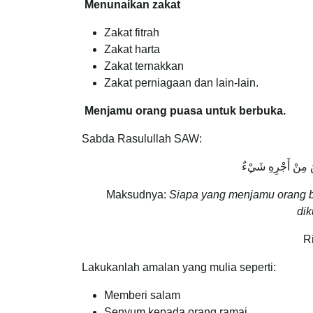
Menunaikan zakat
Zakat fitrah
Zakat harta
Zakat ternakkan
Zakat perniagaan dan lain-lain.
Menjamu orang puasa untuk berbuka.
Sabda Rasulullah SAW:
صُ مِنْ أَجْرِهِ شَيْءٌ
Maksudnya:
Siapa yang menjamu orang b
dik
R
Lakukanlah amalan yang mulia seperti:
Memberi salam
Senyum kepada orang ramai