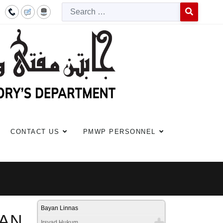
Searc
Type 2 or more c
CONTACT US
PMWP PERSONNEL
Bayan Linnas
LAN
Irsyad Hukum