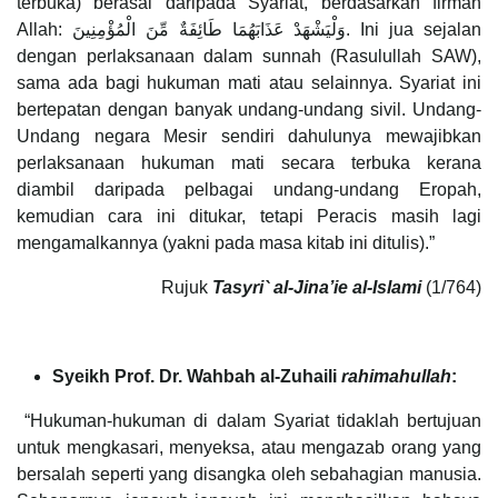
terbuka) berasal daripada Syariat, berdasarkan firman
Allah: وَلْيَشْهَدْ عَذَابَهُمَا طَائِفَةٌ مِّنَ الْمُؤْمِنِينَ. Ini jua sejalan
dengan perlaksanaan dalam sunnah (Rasulullah SAW),
sama ada bagi hukuman mati atau selainnya. Syariat ini
bertepatan dengan banyak undang-undang sivil. Undang-
Undang negara Mesir sendiri dahulunya mewajibkan
perlaksanaan hukuman mati secara terbuka kerana
diambil daripada pelbagai undang-undang Eropah,
kemudian cara ini ditukar, tetapi Peracis masih lagi
mengamalkannya (yakni pada masa kitab ini ditulis).”
Rujuk
Tasyri` al-Jina’ie al-Islami
(1/764)
Syeikh Prof. Dr. Wahbah al-Zuhaili
rahimahullah
:
“Hukuman-hukuman di dalam Syariat tidaklah bertujuan
untuk mengkasari, menyeksa, atau mengazab orang yang
bersalah seperti yang disangka oleh sebahagian manusia.