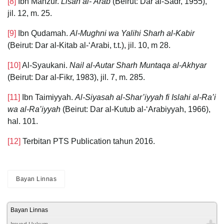
[8]
Ibn Manzur.
Lisan al-‘Arab
(Beirut: Dar al-Sadr, 1955),
jil. 12, m. 25.
[9]
Ibn Qudamah.
Al-Mughni wa Yalihi Sharh al-Kabir
(Beirut: Dar al-Kitab al-‘Arabi, t.t.), jil. 10, m 28.
[10]
Al-Syaukani.
Nail al-Autar Sharh Muntaqa al-Akhyar
(Beirut: Dar al-Fikr, 1983), jil. 7, m. 285.
[11]
Ibn Taimiyyah.
Al-Siyasah al-Shar’iyyah fi Islahi al-Ra’i
wa al-Ra’iyyah
(Beirut: Dar al-Kutub al-‘Arabiyyah, 1966),
hal. 101.
[12]
Terbitan PTS Publication tahun 2016.
Bayan Linnas
Bayan Linnas