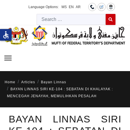
Language Options:
MS
EN
AR
Searc
Type 2 or more 
accessible
Home
Articles
Bayan Linnas
BAYAN LINNAS SIRI KE-104 : SEBATAN DI KHALAYAK :
MENCEGAH JENAYAH, MEMULIHKAN PESALAH
BAYAN LINNAS SIRI