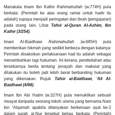
Manakala Imam Ibn Kathir
Rahimahullah
(w.774H) pula
berkata: (Perintah ke atas orang ramai untuk hadir itu
adalah) supaya menjadi peringatan dan ibrah (pengajaran)
pada orang lain. Lihat
Tafsir al-Quran Al-Azhim, Ibn
Kathir (3/254)
.
Imam Al-Baidhawi
Rahimahullah
(w.685H) pula
memberikan hikmah yang sedikit berbeza dengan katanya:
Perintah disaksikan perlaksanaan had itu adalah sebagai
menambahkan lagi hukuman. Ini kerana, pendedahan atau
tersebarnya berita tentang jenayah dan maksiat yang
dilakukan itu boleh jadi lebih berat berbanding hukuman
yang dikenakan. Rujuk
Tafsir al-Baidhawi, ‘Ali Al-
Baidhawi (4/98)
.
Imam Ibn Abi Hatim (w.327H) pula menukilkan sebuah
riwayat daripada seorang tokoh ulama yang bernama Nasr
bin ‘Alqamah apabila ditanyakan berkenaan ayat ke-2
dalam surah al-Nur tersebut beliau berkata: (Perintah)