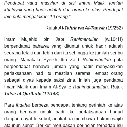
Pendapat yang masyhur di sisi Imam Malik, jumlah
khalayak yang hadir adalah dua orang ke atas. Pendapat
lain pula mengatakan: 10 orang.”
Rujuk
Al-Tahrir wa Al-Tanwir
(19/252)
Imam Mujahid bin Jabr
Rahimahullah
(w.104H)
berpendapat bahawa yang dituntut untuk hadir adalah
seorang lelaki dan lebih dari itu sehingga ke jumlah seribu
orang. Manakala Syeikh Ibn Zaid
Rahimahullah
pula
berpendapat bahawa jumlah yang hadir menyaksikan
perlaksanaan had itu mestilah seramai empat orang
sebagai qiyas kepada saksi zina. Inilah juga pendapat
Imam Malik dan Imam Al-Syafie
Rahimahumallah
. Rujuk
Tafsir al-Qurthubi
(12/148)
.
Para
fuqaha
berbeza pendapat tentang perintah ke atas
orang beriman untuk hadir ke perlaksanaan hudud
daripada ayat tersebut, adakah ia membawa hukum wajib
ataupun sunat. Berikut merupakan perincian terhadap isu