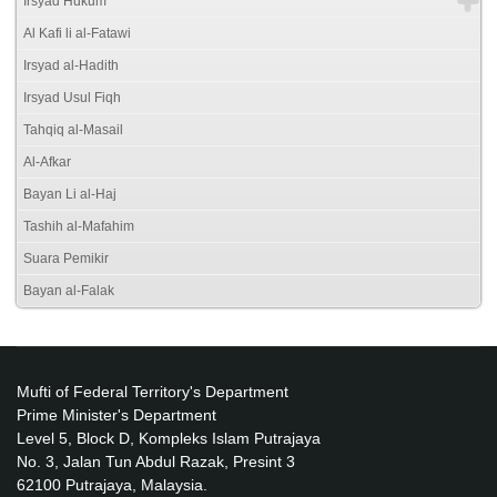
Irsyad Hukum
Al Kafi li al-Fatawi
Irsyad al-Hadith
Irsyad Usul Fiqh
Tahqiq al-Masail
Al-Afkar
Bayan Li al-Haj
Tashih al-Mafahim
Suara Pemikir
Bayan al-Falak
Mufti of Federal Territory's Department
Prime Minister's Department
Level 5, Block D, Kompleks Islam Putrajaya
No. 3, Jalan Tun Abdul Razak, Presint 3
62100 Putrajaya, Malaysia.