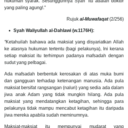
hukuman syarak. Sesungguhnya Syari` itu adalah doktor
yang paling agung!.”
Rujuk
al-Muwafaqat
(2/256)
Syah Waliyullah al-Dahlawi (w.1176H):
“
Ketahuilah bahawa ada maksiat yang disyariatkan Allah
ke atasnya hukuman tertentu (bagi pelakunya), Ini kerana
setiap maksiat itu terhimpun padanya mafsadah dengan
sudut yang pelbagai.
Ada mafsadah berbentuk kerosakan di atas muka bumi
dan gangguan terhadap ketenangan manusia. Ada pula
maksiat bersifat rangsangan (naluri) yang sedia ada dalam
jiwa anak Adam yang tidak mungkin hilang. Ada pula
maksiat yang mendatangkan ketagihan, sehingga para
pelakunya tidak mampu mencabut ketagihan itu daripada
jiwa mereka apabila sudah meminumnya.
Maksiat-maksiat itu mempunyai mudarat yang