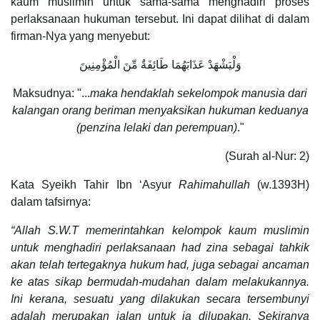
kaum muslimin untuk sama-sama menghadiri proses
perlaksanaan hukuman tersebut. Ini dapat dilihat di dalam
firman-Nya yang menyebut:
وَلْيَشْهَدْ عَذَابَهُمَا طَائِفَةٌ مِّنَ الْمُؤْمِنِينَ
Maksudnya: "...
maka hendaklah sekelompok manusia dari
kalangan orang beriman menyaksikan hukuman keduanya
(penzina lelaki dan perempuan)
."
(Surah al-Nur: 2)
Kata Syeikh Tahir Ibn ‘Asyur
Rahimahullah
(w.1393H)
dalam tafsirnya:
“Allah S.W.T memerintahkan kelompok kaum muslimin
untuk menghadiri perlaksanaan had zina sebagai tahkik
akan telah tertegaknya hukum had, juga sebagai ancaman
ke atas sikap bermudah-mudahan dalam melakukannya.
Ini kerana, sesuatu yang dilakukan secara tersembunyi
adalah merupakan jalan untuk ia dilupakan. Sekiranya