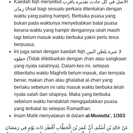
Kaedah fiqh menyebut الاصل في كل حادث تقديره بأقرب
زمان (Asal bagi sesuatu perkara ditentukan dengan
waktu yang paling hampir). Berbuka puasa yang
bukan pada waktunya menyebabkan batal puasa
kerana waktu yang hampir dengannya ialah masih
lagi belum masuk waktu berbuka yakni perlu terus
berpuasa.
Ini juga selari dengan kaedah fiqh لا عبرة بلظن البين
خطؤه (Tidak diiktibarkan dengan zhan atau sangkaan
yang nyata salahnya). Dalam kes ini, selepas
diberitahu waktu Maghrib belum masuk, dan ternyata
benar, makan zhan atau ghalabat al-zhan yang
berlaku sebelum ini iaitu masuk waktu berbuka telah
nyata salah dan silapnya. Maka yang berbuka
sebelum waktu hendaklah mengqadakkan puasa
yang terbatal itu selepas Ramadhan.
Imam Malik menyatakan di dalam
al-Muwatta’, 1/303
:
عَنْ خَالِدِ بْنِ أَسْلَمَ، أَنَّ عُمَرَ بْنَ الْخَطَّابِ أَفْطَرَ ذَاتَ يَوْمٍ فِي رَمَضَانَ