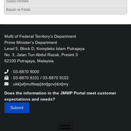
Suara Pemikir
Bayan al-Falak
Mufti of Federal Territory's Department
Prime Minister's Department
Level 5, Block D, Kompleks Islam Putrajaya
No. 3, Jalan Tun Abdul Razak, Presint 3
62100 Putrajaya, Malaysia.
: 03-8870 9000
: 03-8870 9101 / 03-8870 9102
: ukk[at]muftiwp[dot]gov[dot]my
Does the information in the JMWP Portal meet customer
expectations and needs?