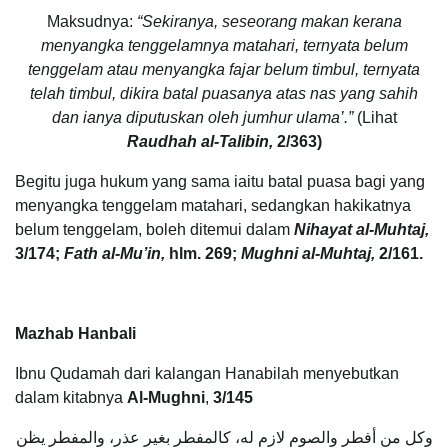
Maksudnya:
“Sekiranya, seseorang makan kerana
menyangka tenggelamnya matahari, ternyata belum
tenggelam atau menyangka fajar belum timbul, ternyata
telah timbul, dikira batal puasanya atas nas yang sahih
dan ianya diputuskan oleh jumhur ulama’.”
(Lihat
Raudhah al-Talibin,
2/363)
Begitu juga hukum yang sama iaitu batal puasa bagi yang
menyangka tenggelam matahari, sedangkan hakikatnya
belum tenggelam, boleh ditemui dalam
Nihayat al-Muhtaj,
3/174;
Fath al-Mu’in,
hlm. 269;
Mughni al-Muhtaj,
2/161.
Mazhab Hanbali
Ibnu Qudamah dari kalangan Hanabilah menyebutkan
dalam kitabnya
Al-Mughni
,
3/145
وكل من أفطر والصوم لازم له، كالمفطر بغير عذر، والمفطر يظن