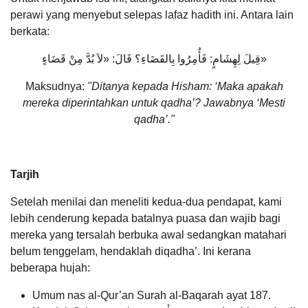
perawi yang menyebut selepas lafaz hadith ini. Antara lain
berkata:
قِيلَ لِهِشَامٍ: فَأُمِرُوا بِالقَضَاءِ؟ قَالَ: «لاَ بُدَّ مِنْ قَضَاءٍ»
Maksudnya:
"
Ditanya kepada Hisham: ‘Maka apakah
mereka diperintahkan untuk qadha’? Jawabnya ‘Mesti
qadha’."
Tarjih
Setelah menilai dan meneliti kedua-dua pendapat, kami
lebih cenderung kepada batalnya puasa dan wajib bagi
mereka yang tersalah berbuka awal sedangkan matahari
belum tenggelam, hendaklah diqadha’. Ini kerana
beberapa hujah:
Umum nas al-Qur’an Surah al-Baqarah ayat 187.