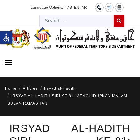
Language Options:
MS
EN
AR
Searc
Type 2 or more 
accessible
Home
Articles
Irsyad al-Hadith
IRSYAD AL-HADITH SIRI KE-81: MENGHIDUPKAN MALAM
BULAN RAMADHAN
IRSYAD AL-HADITH