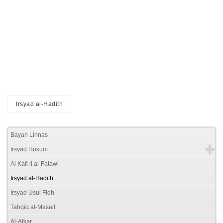
Irsyad al-Hadith
Bayan Linnas
Irsyad Hukum
Al Kafi li al-Fatawi
Irsyad al-Hadith
Irsyad Usul Fiqh
Tahqiq al-Masail
Al-Afkar