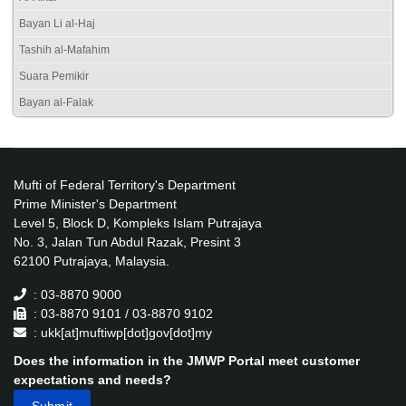
Bayan Li al-Haj
Tashih al-Mafahim
Suara Pemikir
Bayan al-Falak
Mufti of Federal Territory's Department
Prime Minister's Department
Level 5, Block D, Kompleks Islam Putrajaya
No. 3, Jalan Tun Abdul Razak, Presint 3
62100 Putrajaya, Malaysia.
: 03-8870 9000
: 03-8870 9101 / 03-8870 9102
: ukk[at]muftiwp[dot]gov[dot]my
Does the information in the JMWP Portal meet customer
expectations and needs?