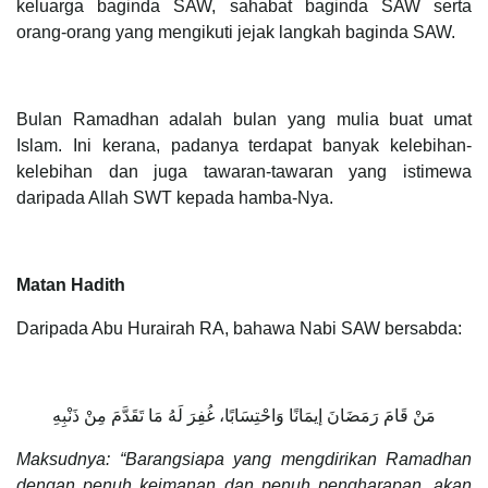
keluarga baginda SAW, sahabat baginda SAW serta
orang-orang yang mengikuti jejak langkah baginda SAW.
Bulan Ramadhan adalah bulan yang mulia buat umat
Islam. Ini kerana, padanya terdapat banyak kelebihan-
kelebihan dan juga tawaran-tawaran yang istimewa
daripada Allah SWT kepada hamba-Nya.
Matan Hadith
Daripada Abu Hurairah RA, bahawa Nabi SAW bersabda:
مَنْ قَامَ رَمَضَانَ إيمَانًا وَاحْتِسَابًا، غُفِرَ لَهُ مَا تَقَدَّمَ مِنْ ذَنْبِهِ
Maksudnya:
“Barangsiapa yang mengdirikan Ramadhan
dengan penuh keimanan dan penuh pengharapan, akan